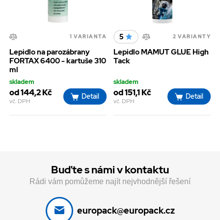
5
1 VARIANTA
2 VARIANTY
Lepidlo na parozábrany
Lepidlo MAMUT GLUE High
FORTAX 6400 - kartuše 310
Tack
ml
skladem
skladem
od 144,2 Kč
od 151,1 Kč
Detail
Detail
vč. DPH
vč. DPH
Buďte s námi v kontaktu
Rádi vám pomůžeme najít nejvhodnější řešení
europack@europack.cz