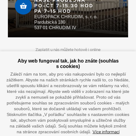
NAŠE PRODEJNA
PO-ČT 7-15.30 HOD
PÁ 7-15 HOD
EUROPACK CHRUDIM, s. r. o.
Pardubická 180
537 01 CHRUDIM IV
Zaplatit u nás můžete hotově i online
Aby web fungoval tak, jak ho znáte (souhlas
s cookies)
Záleží nám na tom, aby pro vás nakupování bylo co nejlepší
Doprava vaším oblíbeným dopravcem
zážitkem. Abyste na našich stránkách rychle našli to, co hledáte,
ušetřili spoustu klikání a nezobrazovaly se vám reklamy na věci,
které vás nezajímají. Abyste web viděli v zobrazení na které jste
zvyklí a nemuseli se pokaždé přihlašovat. Proto od vás
potřebujeme souhlas se zpracováním souborů cookies - malých
souborů, které se dočasně ukládají ve vašem prohlížeči.
Stisknutím tlačítka „V pořádku“ souhlasíte s nastavením cookies
tak, abychom vám poskytovali smysluplné a užitečné služby
na základě vašich údajů. Svůj souhlas můžete kdykoli změnit
”Lepíme s jistotou”
Více informací
na stránce zpracování osobních údajů.