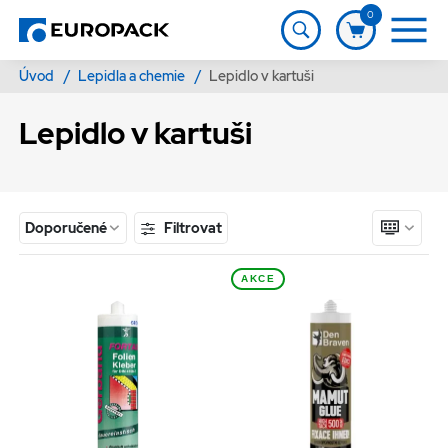
0
Úvod
/
Lepidla a chemie
/
Lepidlo v kartuši
Lepidlo v kartuši
Filtrovat
Doporučené
AKCE