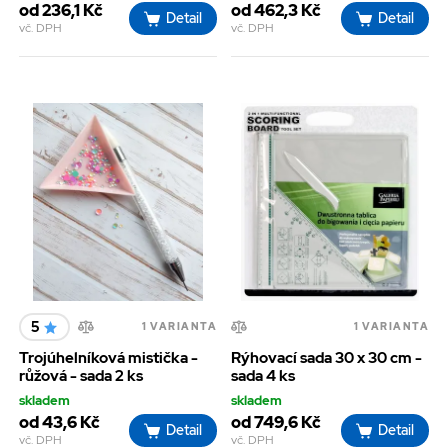
od 236,1 Kč
od 462,3 Kč
Detail
Detail
vč. DPH
vč. DPH
5
1 VARIANTA
1 VARIANTA
Trojúhelníková mistička -
Rýhovací sada 30 x 30 cm -
růžová - sada 2 ks
sada 4 ks
skladem
skladem
od 43,6 Kč
od 749,6 Kč
Detail
Detail
vč. DPH
vč. DPH