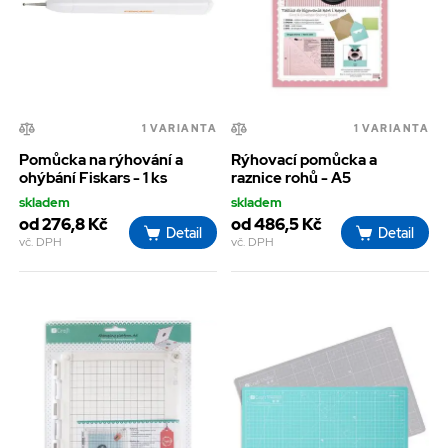
1 VARIANTA
1 VARIANTA
Pomůcka na rýhování a
Rýhovací pomůcka a
ohýbání Fiskars - 1 ks
raznice rohů - A5
skladem
skladem
od 276,8 Kč
od 486,5 Kč
Detail
Detail
vč. DPH
vč. DPH