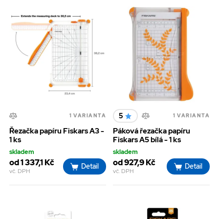
5
1 VARIANTA
1 VARIANTA
Řezačka papíru Fiskars A3 -
Páková řezačka papíru
1 ks
Fiskars A5 bílá - 1 ks
skladem
skladem
od 1 337,1 Kč
od 927,9 Kč
Detail
Detail
vč. DPH
vč. DPH