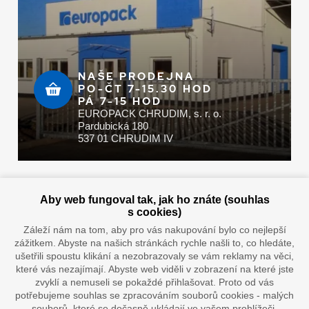
NAŠE PRODEJNA
PO-ČT 7-15.30 HOD
PÁ 7-15 HOD
EUROPACK CHRUDIM, s. r. o.
Pardubická 180
537 01 CHRUDIM IV
Zaplatit u nás můžete hotově i online
Aby web fungoval tak, jak ho znáte (souhlas
s cookies)
Záleží nám na tom, aby pro vás nakupování bylo co nejlepší
zážitkem. Abyste na našich stránkách rychle našli to, co hledáte,
Doprava vaším oblíbeným dopravcem
ušetřili spoustu klikání a nezobrazovaly se vám reklamy na věci,
které vás nezajímají. Abyste web viděli v zobrazení na které jste
zvyklí a nemuseli se pokaždé přihlašovat. Proto od vás
potřebujeme souhlas se zpracováním souborů cookies - malých
souborů, které se dočasně ukládají ve vašem prohlížeči.