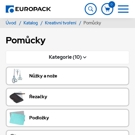
0
Úvod
/
Katalog
/
Kreativní tvoření
/
Pomůcky
Pomůcky
Kategorie (10)
Nůžky a nože
Řezačky
Podložky