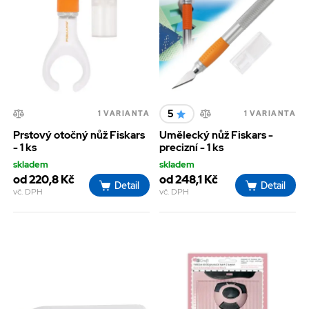
5
1 VARIANTA
1 VARIANTA
Prstový otočný nůž Fiskars
Umělecký nůž Fiskars -
- 1 ks
precizní - 1 ks
skladem
skladem
od 220,8 Kč
od 248,1 Kč
Detail
Detail
vč. DPH
vč. DPH