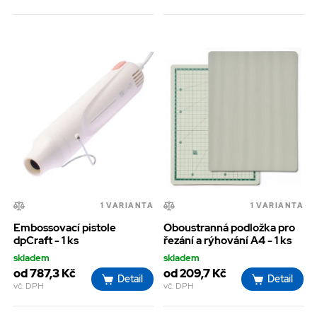
1 VARIANTA
1 VARIANTA
Embossovací pistole
Oboustranná podložka pro
dpCraft - 1 ks
řezání a rýhování A4 - 1 ks
skladem
skladem
od 787,3 Kč
od 209,7 Kč
Detail
Detail
vč. DPH
vč. DPH