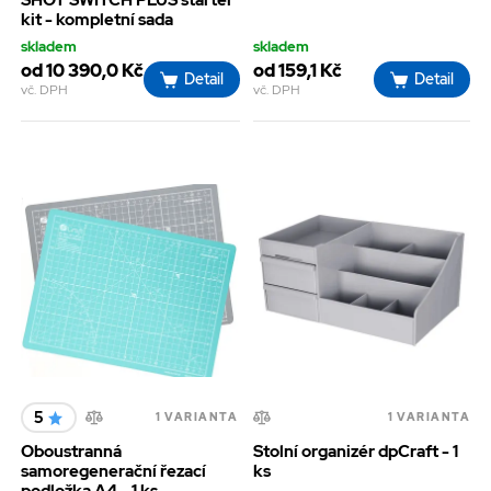
kit - kompletní sada
skladem
skladem
od 10 390,0 Kč
od 159,1 Kč
Detail
Detail
vč. DPH
vč. DPH
5
1 VARIANTA
1 VARIANTA
Oboustranná
Stolní organizér dpCraft - 1
samoregenerační řezací
ks
podložka A4 - 1 ks