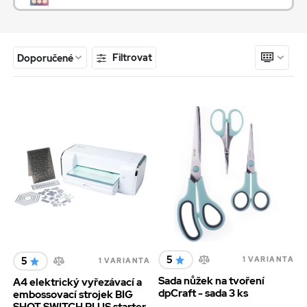
Filtrovat
Doporučené
5
5
1 VARIANTA
1 VARIANTA
Sada nůžek na tvoření
A4 elektrický vyřezávací a
dpCraft - sada 3 ks
embossovací strojek BIG
SHOT SWITCH PLUS starter