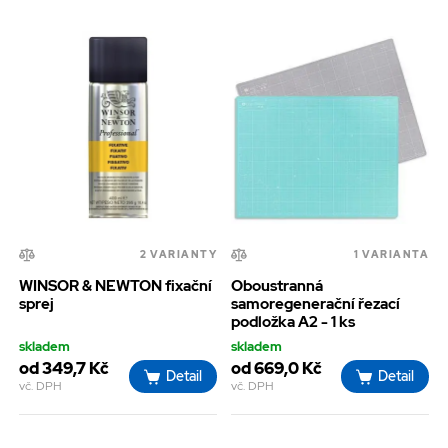
2 VARIANTY
1 VARIANTA
WINSOR & NEWTON fixační
Oboustranná
sprej
samoregenerační řezací
podložka A2 - 1 ks
skladem
skladem
od 349,7 Kč
od 669,0 Kč
Detail
Detail
vč. DPH
vč. DPH