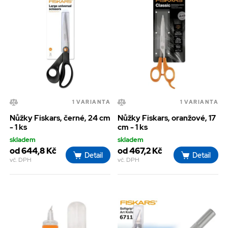
1 VARIANTA
1 VARIANTA
Nůžky Fiskars, černé, 24 cm
Nůžky Fiskars, oranžové, 17
- 1 ks
cm - 1 ks
skladem
skladem
od 644,8 Kč
od 467,2 Kč
Detail
Detail
vč. DPH
vč. DPH