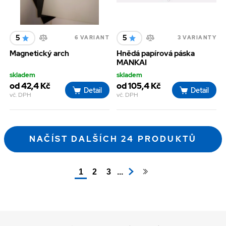
5
5
6 VARIANT
3 VARIANTY
Magnetický arch
Hnědá papírová páska
MANKAI
skladem
skladem
od 42,4 Kč
od 105,4 Kč
Detail
Detail
vč. DPH
vč. DPH
NAČÍST DALŠÍCH 24 PRODUKTŮ
...
1
2
3