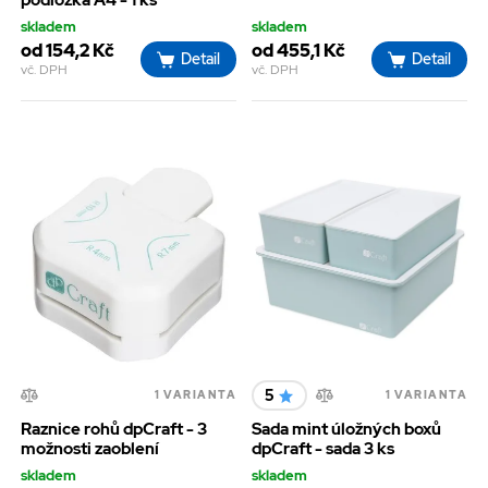
skladem
skladem
od 154,2 Kč
od 455,1 Kč
Detail
Detail
vč. DPH
vč. DPH
5
1 VARIANTA
1 VARIANTA
Raznice rohů dpCraft - 3
Sada mint úložných boxů
možnosti zaoblení
dpCraft - sada 3 ks
skladem
skladem