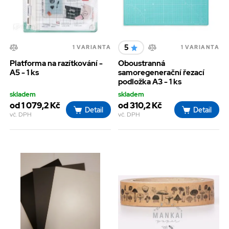
5
1 VARIANTA
1 VARIANTA
Platforma na razítkování -
Oboustranná
A5 - 1 ks
samoregenerační řezací
podložka A3 - 1 ks
skladem
skladem
od 1 079,2 Kč
od 310,2 Kč
Detail
Detail
vč. DPH
vč. DPH