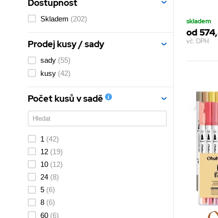
Dostupnost
Skladem
(202)
skladem
od 574
vč. DPH
Prodej kusy / sady
sady
(55)
kusy
(42)
Počet kusů v sadě
1
(42)
12
(19)
10
(12)
24
(8)
5
(6)
8
(6)
60
(6)