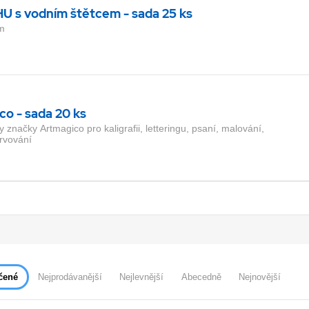
U s vodním štětcem - sada 25 ks
m
co - sada 20 ks
značky Artmagico pro kaligrafii, letteringu, psaní, malování,
rvování
vač Artmagico 0,7 mm - 1 ks
mným hrotem o šíři linky 0,7 mm v prémiové kvalitě v černé barvě.
í inkoust, který překvapí perfektními krycími vlastnostmi. S fixami
aily.
čené
Nejprodávanější
Nejlevnější
Abecedně
Nejnovější