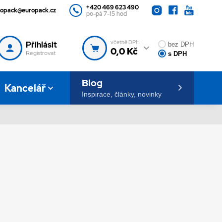
+420 469 623 490
ropack@europack.cz
po-pá 7-15 hod
včetně DPH
Přihlásit
bez DPH
0,0 Kč
Registrovat
s DPH
Blog
Kancelář
Inspirace, články, novinky