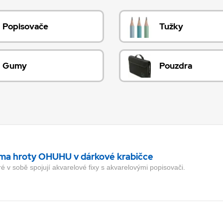
Popisovače
Tužky
Gumy
Pouzdra
ěma hroty OHUHU v dárkové krabičce
eré v sobě spojují akvarelové fixy s akvarelovými popisovači.