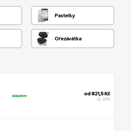
Pastelky
Ořezávátka
od 821,5 Kč
skladem
vč. DPH