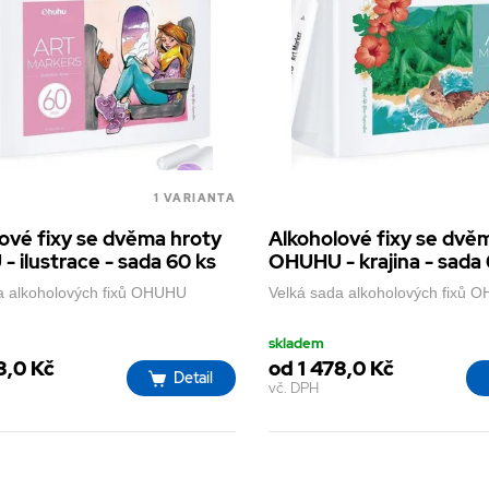
1 VARIANTA
ové fixy se dvěma hroty
Alkoholové fixy se dvě
 ilustrace - sada 60 ks
OHUHU - krajina - sada 
a alkoholových fixů OHUHU
Velká sada alkoholových fixů 
skladem
8,0 Kč
od 1 478,0 Kč
Detail
vč. DPH