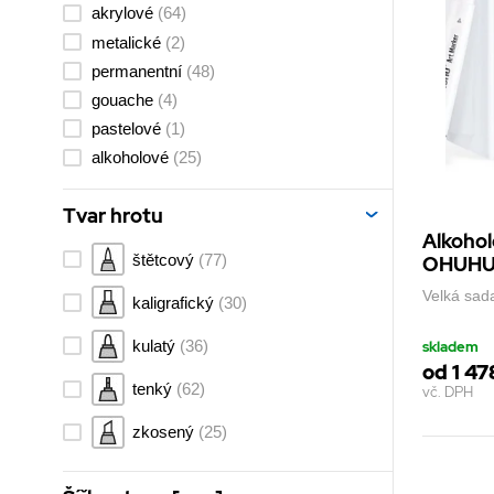
akrylové
(64)
120
(1)
metalické
(2)
permanentní
(48)
gouache
(4)
pastelové
(1)
alkoholové
(25)
Tvar hrotu
Alkohol
štětcový
(77)
OHUHU -
Velká sad
kaligrafický
(30)
kulatý
(36)
skladem
od 1 47
tenký
(62)
vč. DPH
zkosený
(25)