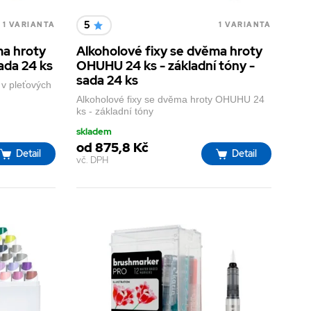
5
1 VARIANTA
1 VARIANTA
ma hroty
Alkoholové fixy se dvěma hroty
ada 24 ks
OHUHU 24 ks - základní tóny -
sada 24 ks
v pleťových
Alkoholové fixy se dvěma hroty OHUHU 24
ks - základní tóny
skladem
od 875,8 Kč
Detail
Detail
vč. DPH