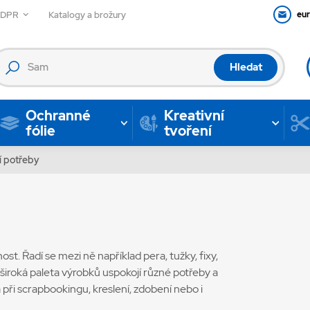
GDPR
Katalogy a brožury
eu
Hledat
Ochranné
Kreativní
fólie
tvoření
í potřeby
ost. Řadí se mezi ně například pera, tužky, fixy,
 široká paleta výrobků uspokojí různé potřeby a
ři scrapbookingu, kreslení, zdobení nebo i