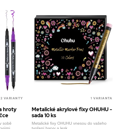
od 245,1 Kč
skladem
vč. DPH
2 VARIANTY
1 VARIANTA
a hroty
Metalické akrylové fixy OHUHU -
ičce
sada 10 ks
 v sobě
Metalické fixy OHUHU vnesou do vašeho
lovými
tvoření barvy a lesk.