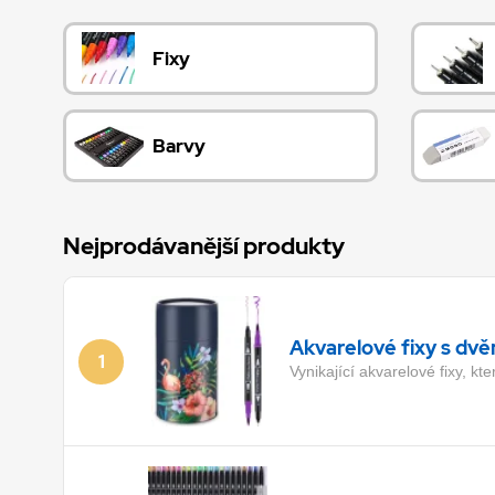
Fixy
Barvy
Nejprodávanější produkty
Akvarelové fixy s dv
1
Vynikající akvarelové fixy, kt