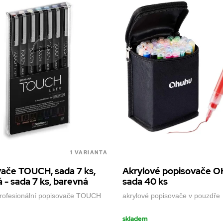
1 VARIANTA
ače TOUCH, sada 7 ks,
Akrylové popisovače 
 - sada 7 ks, barevná
sada 40 ks
rofesionální popisovače TOUCH
akrylové popisovače v pouzdře
skladem