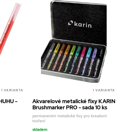
1 VARIANTA
1 VARIANTA
OHUHU -
Akvarelové metalické fixy KARIN
Brushmarker PRO - sada 10 ks
permanentní metalické fixy pro kreativní
tvoření
skladem