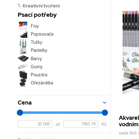
Kreativní tvoření
Penál CARIOCA
5
Psací potřeby
Pouzdrový penál se zipem
Fixy
Popisovače
Tužky
Pastelky
Barvy
Gumy
Pouzdra
Ořezávátka
Cena
Akvare
vodním 
až
Kč
sada fixů