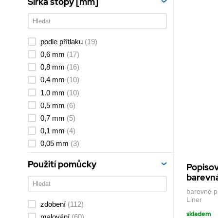
Šířka stopy [mm]
podle přítlaku
(19)
0,6 mm
(17)
0,8 mm
(16)
0,4 mm
(10)
1.0 mm
(10)
0,5 mm
(6)
0,7 mm
(5)
0,1 mm
(4)
0,05 mm
(3)
0,3 mm
(3)
Použití pomůcky
Popisov
2.0 mm
(2)
barevná
0,2 mm
(1)
barevné p
Liner
zdobení
(112)
skladem
malování
(60)