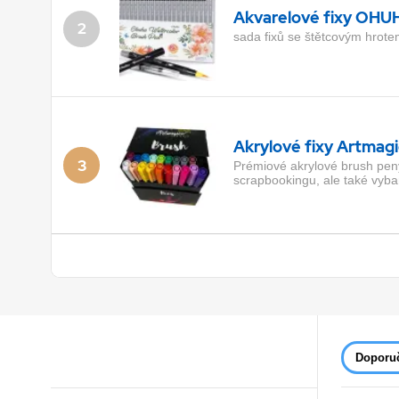
Akvarelové fixy OHUH
2
sada fixů se štětcovým hrote
Akrylové fixy Artmagi
3
Prémiové akrylové brush peny 
scrapbookingu, ale také vyba
Akrylový černý popiso
4
Akrylový popisovač s extra je
Nejkvalitnější hrot a perfektn
Artmagico vytvoříte skvělé det
Doporu