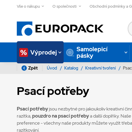
Vše o nákupu
O společnosti
Obchodní podmínky a 
Samolepicí
Výprodej
pásky
Zpět
Úvod
/
Katalog
/
Kreativní tvoření
/
Psac
Psací potřeby
Psací potřeby
jsou nezbytné pro jakoukoliv kreativní činn
razítka,
pouzdro na psací potřeby
a další doplňky. Naše
preference - všechny naše produkty můžete využít třeba p
razítkování.