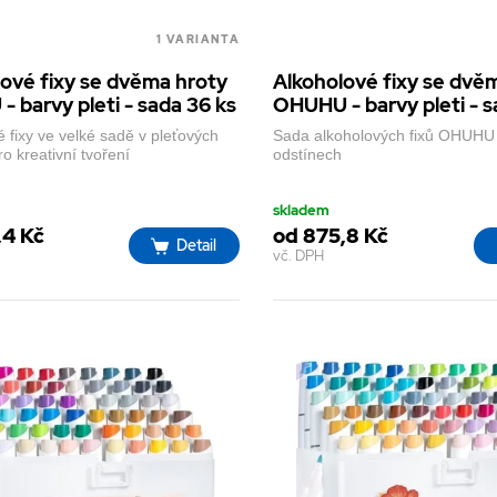
1 VARIANTA
ové fixy se dvěma hroty
Alkoholové fixy se dvě
 barvy pleti - sada 36 ks
OHUHU - barvy pleti - s
 fixy ve velké sadě v pleťových
Sada alkoholových fixů OHUHU 
o kreativní tvoření
odstínech
skladem
,4 Kč
od 875,8 Kč
Detail
vč. DPH