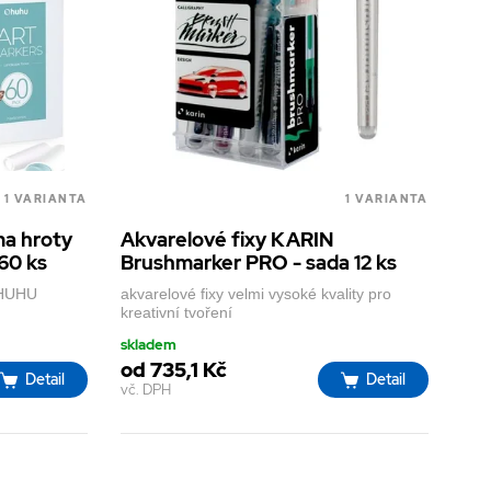
1 VARIANTA
1 VARIANTA
ma hroty
Akvarelové fixy KARIN
60 ks
Brushmarker PRO - sada 12 ks
OHUHU
akvarelové fixy velmi vysoké kvality pro
kreativní tvoření
skladem
od 735,1 Kč
Detail
Detail
vč. DPH