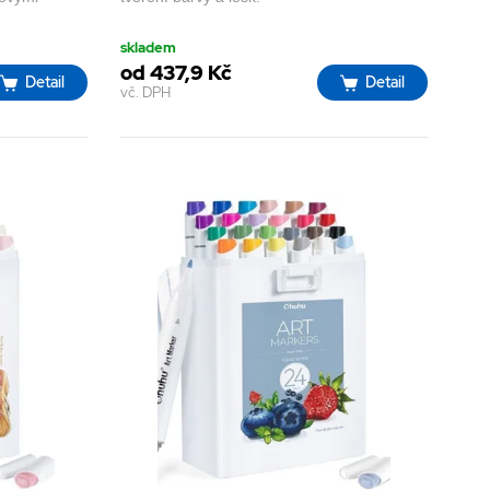
skladem
od 437,9 Kč
Detail
Detail
vč. DPH