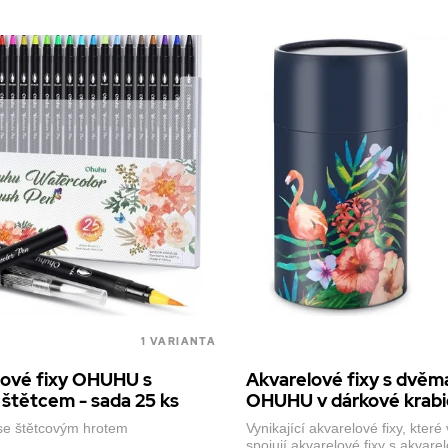
1 VARIANTA
lové fixy OHUHU s
Akvarelové fixy s dvěm
štětcem - sada 25 ks
OHUHU v dárkové krab
 se štětcovým hrotem
Vynikající akvarelové fixy, které
spojují akvarelové fixy s akvare