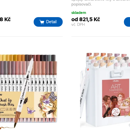
popisovači.
skladem
,8 Kč
od 821,5 Kč
Detail
vč. DPH