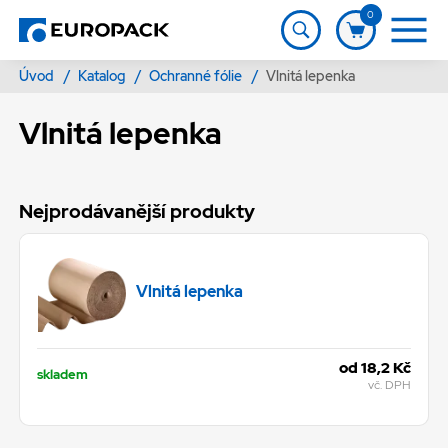
0
Úvod
/
Katalog
/
Ochranné fólie
/
Vlnitá lepenka
Vlnitá lepenka
Nejprodávanější produkty
Vlnitá lepenka
od 18,2 Kč
skladem
vč. DPH