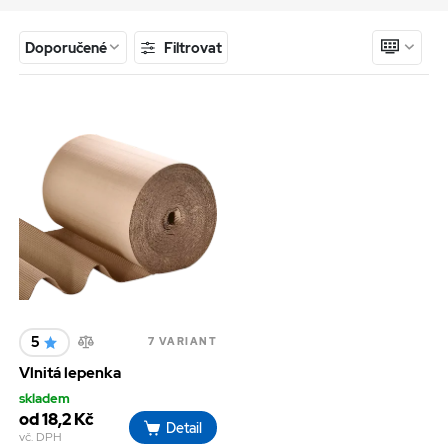
Filtrovat
Doporučené
5
7 VARIANT
Vlnitá lepenka
skladem
od 18,2 Kč
Detail
vč. DPH