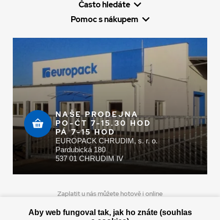
Často hledáte
Pomoc s nákupem
NAŠE PRODEJNA
PO-ČT 7-15.30 HOD
PÁ 7-15 HOD
EUROPACK CHRUDIM, s. r. o.
Pardubická 180
537 01 CHRUDIM IV
Zaplatit u nás můžete hotově i online
Aby web fungoval tak, jak ho znáte (souhlas