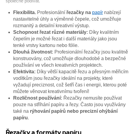
společně podívat.
Flexibilita.
Profesionální
řezačky na
papír
nabízejí
nastavitelné úhly a výměnné čepele, což umožňuje
rozmanitý a detailní kreativní výstup.
Schopnost řezat různé materiály:
Díky kvalitním
čepelím je možné řezat i další materiály jako jsou
tenké vrstvy kartonu nebo fólie.
Dlouhá životnost:
Profesionální řezačky jsou kvalitně
konstruovány, což umožňuje dlouhodobé a bezpečné
používání ve všech kreativních projektech.
Efektivita:
Díky větší kapacitě řezu a přesným měřicím
vodítkům jsou řezačky ideální na projekty, které
vyžadují preciznost, což šetří čas i energii, kterou poté
můžete věnovat kreativnímu tvoření!
Rozličnost používání:
Řezačky nemusíte používat
pouze na stříhání papíru a řezy. Často jsou využívány
také na
rýhování papírů nebo precizní ohýbání
papíru
.
Řezačky a formáty papíru