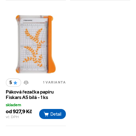
5
1 VARIANTA
Páková řezačka papíru
Fiskars A5 bílá - 1 ks
skladem
od 927,9 Kč
Detail
vč. DPH