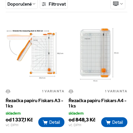
Filtrovat
Doporučené
1 VARIANTA
1 VARIANTA
Řezačka papíru Fiskars A3 -
Řezačka papíru Fiskars A4 -
1 ks
1 ks
skladem
skladem
od 1 337,1 Kč
od 848,3 Kč
Detail
Detail
vč. DPH
vč. DPH