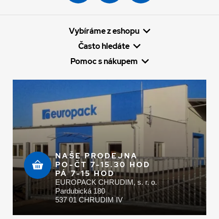
Vybíráme z eshopu
Často hledáte
Pomoc s nákupem
NAŠE PRODEJNA
PO-ČT 7-15.30 HOD
PÁ 7-15 HOD
EUROPACK CHRUDIM, s. r. o.
Pardubická 180
537 01 CHRUDIM IV