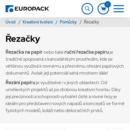
0
Úvod
/
Kreativní tvoření
/
Pomůcky
/
Řezačky
Řezačky
Řezačka na papír
nebo také
ruční řezačka papíru
je
tradičně spojovaná s kancelářským prostředím, kde se
většinou využívá k rovnému a přesnému ořezání papírových
dokumentů. Avšak její potenciál sahá mnohem dále!
Řezání papíru
je využitelné i v jiných oblastech. Od
uměleckých projektů až po drobnou kreativní tvorbu. Díky
její preciznosti a schopnosti vytvářet čisté a rovné řezy je
ideální pro představení nových nápadů a konceptů ve formě
fyzických modelů, koláží nebo dekoračních prvků.