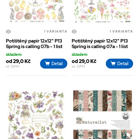
1 VARIANTA
1 VARIANTA
Potištěný papír 12x12" P13
Potištěný papír 12x12" P13
Spring is calling 07b - 1 list
Spring is calling 07a - 1 list
skladem
skladem
od 29,0 Kč
od 29,0 Kč
Detail
Detail
vč. DPH
vč. DPH