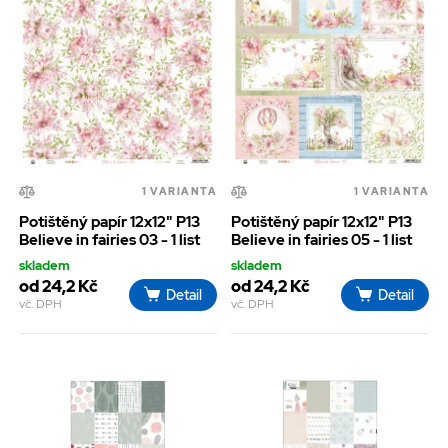
1 VARIANTA
1 VARIANTA
Potištěný papír 12x12" P13
Potištěný papír 12x12" P13
Believe in fairies 03 - 1 list
Believe in fairies 05 - 1 list
skladem
skladem
od 24,2 Kč
od 24,2 Kč
Detail
Detail
vč. DPH
vč. DPH