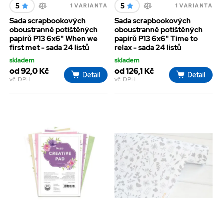
5
5
1 VARIANTA
1 VARIANTA
Sada scrapbookových
Sada scrapbookových
oboustranně potištěných
oboustranně potištěných
papírů P13 6x6" When we
papírů P13 6x6" Time to
first met - sada 24 listů
relax - sada 24 listů
skladem
skladem
od 92,0 Kč
od 126,1 Kč
Detail
Detail
vč. DPH
vč. DPH