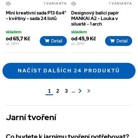
1 VARIANTA
1 VARIANTA
Mini kreativní sada P13 6x4"
Designový balicí papír
- květiny - sada 24 listů
MANKAI A2 - Louka v
siluetě - 1 arch
skladem
skladem
od 65,7 Kč
od 45,9 Kč
Detail
Detail
vč. DPH
vč. DPH
NAČÍST DALŠÍCH 24 PRODUKTŮ
...
1
2
3
Jarní tvoření
Co budete k jarnímu tvoření potřebovat?