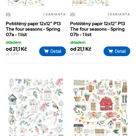
1 VARIANTA
1 VARIANTA
Potištěný papír 12x12" P13
Potištěný papír 12x12" P13
The four seasons - Spring
The four seasons - Spring
07a - 1 list
07b - 1 list
skladem
skladem
od 21,1 Kč
od 21,1 Kč
Detail
Detail
vč. DPH
vč. DPH