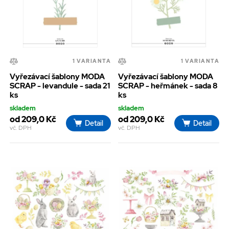
1 VARIANTA
1 VARIANTA
Vyřezávací šablony MODA
Vyřezávací šablony MODA
SCRAP - levandule - sada 21
SCRAP - heřmánek - sada 8
ks
ks
skladem
skladem
od 209,0 Kč
od 209,0 Kč
Detail
Detail
vč. DPH
vč. DPH