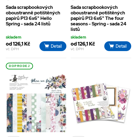
Sada scrapbookových
Sada scrapbookových
oboustranně potištěných
oboustranně potištěných
papírů P13 6x6" Hello
papírů P13 6x6" The four
Spring - sada 24 listů
seasons - Spring - sada 24
listů
skladem
skladem
od 126,1 Kč
od 126,1 Kč
Detail
Detail
vč. DPH
vč. DPH
DOPRODEJ