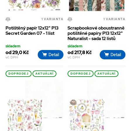
1 VARIANTA
1 VARIANTA
Potištěný papír 12x12" P13
Scrapbookové oboustranně
Secret Garden 07 - 1 list
potištěné papíry P13 12x12"
Naturalist - sada 12 listů
skladem
skladem
od 29,0 Kč
od 217,8 Kč
Detail
Detail
vč. DPH
vč. DPH
DOPRODEJ
AKTUÁLNÍ
DOPRODEJ
AKTUÁLNÍ