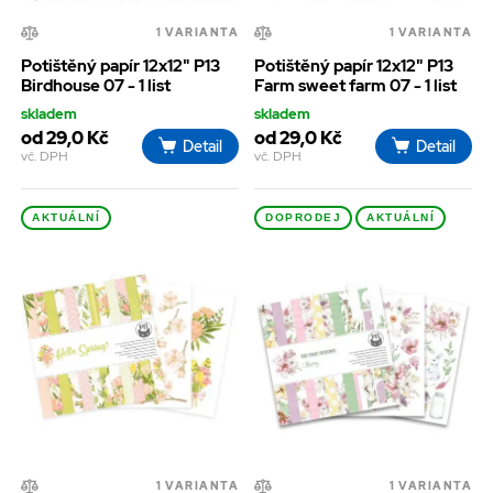
1 VARIANTA
1 VARIANTA
Potištěný papír 12x12" P13
Potištěný papír 12x12" P13
Birdhouse 07 - 1 list
Farm sweet farm 07 - 1 list
skladem
skladem
od 29,0 Kč
od 29,0 Kč
Detail
Detail
vč. DPH
vč. DPH
AKTUÁLNÍ
DOPRODEJ
AKTUÁLNÍ
1 VARIANTA
1 VARIANTA