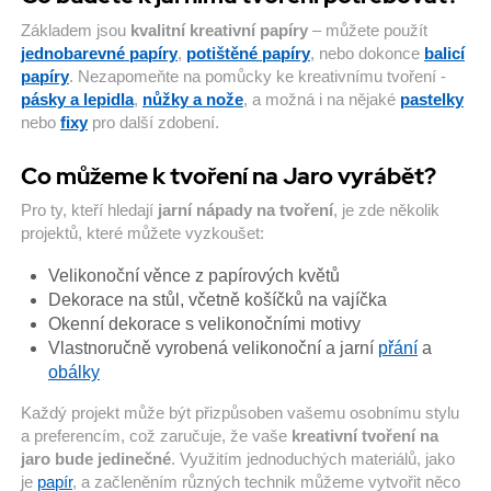
Základem jsou
kvalitní kreativní papíry
– můžete použít
jednobarevné papíry
,
potištěné papíry
, nebo dokonce
balicí
papíry
. Nezapomeňte na pomůcky ke kreativnímu tvoření -
pásky a lepidla
,
nůžky a nože
, a možná i na nějaké
pastelky
nebo
fixy
pro další zdobení.
Co můžeme k tvoření na Jaro vyrábět?
Pro ty, kteří hledají
jarní nápady na tvoření
, je zde několik
projektů, které můžete vyzkoušet:
Velikonoční věnce z papírových květů
Dekorace na stůl, včetně košíčků na vajíčka
Okenní dekorace s velikonočními motivy
Vlastnoručně vyrobená velikonoční a jarní
přání
a
obálky
Každý projekt může být přizpůsoben vašemu osobnímu stylu
a preferencím, což zaručuje, že vaše
kreativní tvoření na
jaro bude jedinečné
. Využitím jednoduchých materiálů, jako
je
papír
, a začleněním různých technik můžeme vytvořit něco