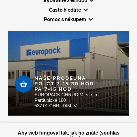
Vybíráme z eshopu
Často hledáte
Pomoc s nákupem
NAŠE PRODEJNA
PO-ČT 7-15.30 HOD
PÁ 7-15 HOD
EUROPACK CHRUDIM, s. r. o.
Pardubická 180
537 01 CHRUDIM IV
Zaplatit u nás můžete hotově i online
Aby web fungoval tak, jak ho znáte (souhlas