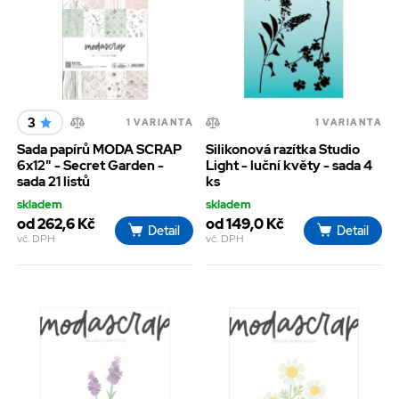
3
1 VARIANTA
1 VARIANTA
Sada papírů MODA SCRAP
Silikonová razítka Studio
6x12" - Secret Garden -
Light - luční květy - sada 4
sada 21 listů
ks
skladem
skladem
od 262,6 Kč
od 149,0 Kč
Detail
Detail
vč. DPH
vč. DPH