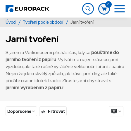
0
Úvod
/
Tvoření podle období
/
Jarní tvoření
Jarní tvoření
S jarem a Velikonocemi přichází čas, kdy se
pouštíme do
jarního tvoření z papíru
. Vytváříme nejen krásnou jarní
výzdobu, ale také ručně vyráběné velikonoční přání z papíru.
Nejen že jde o skvělý způsob, jak trávit jarní dny, ale také
přidáte osobní dotek tradici. Zkuste jarní dny strávit s
jarním vyráběním z papíru
!
Filtrovat
Doporučené