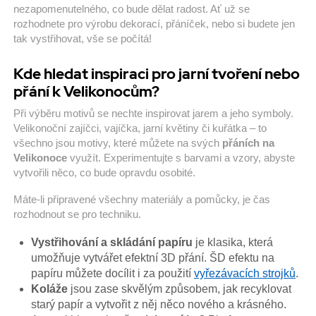
nezapomenutelného, co bude dělat radost. Ať už se
rozhodnete pro výrobu dekorací, přáníček, nebo si budete jen
tak vystřihovat, vše se počítá!
Kde hledat inspiraci pro jarní tvoření nebo
přání k Velikonocům?
Při výběru motivů se nechte inspirovat jarem a jeho symboly.
Velikonoční zajíčci, vajíčka, jarní květiny či kuřátka – to
všechno jsou motivy, které můžete na svých
přáních na
Velikonoce
využít. Experimentujte s barvami a vzory, abyste
vytvořili něco, co bude opravdu osobité.
Máte-li připravené všechny materiály a pomůcky, je čas
rozhodnout se pro techniku.
Vystřihování a skládání papíru
je klasika, která
umožňuje vytvářet efektní 3D přání. ŠD efektu na
papíru můžete docílit i za použití
vyřezávacích strojků
.
Koláže
jsou zase skvělým způsobem, jak recyklovat
starý papír a vytvořit z něj něco nového a krásného.