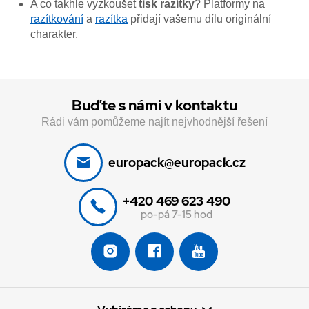
A co takhle vyzkoušet
tisk razítky
? Platformy na
razítkování
a
razítka
přidají vašemu dílu originální
charakter.
Buďte s námi v kontaktu
Rádi vám pomůžeme najít nejvhodnější řešení
europack@europack.cz
+420 469 623 490
po-pá 7-15 hod