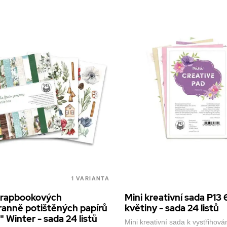
1 VARIANTA
crapbookových
Mini kreativní sada P13 
anně potištěných papírů
květiny - sada 24 listů
" Winter - sada 24 listů
Mini kreativní sada k vystřihová