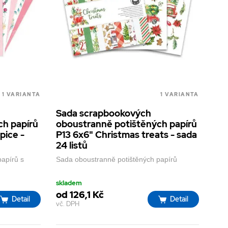
1 VARIANTA
1 VARIANTA
Sada scrapbookových
ch papírů
oboustranně potištěných papírů
pice -
P13 6x6" Christmas treats - sada
24 listů
papírů s
Sada oboustranně potištěných papírů
skladem
od 126,1 Kč
Detail
Detail
vč. DPH