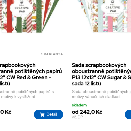
1 VARIANTA
crapbookových
Sada scrapbookových
anně potištěných papírů
oboustranně potištěný
12" CW Red & Green -
P13 12x12" CW Sugar & S
listů
sada 12 listů
stranně potištěných papírů s
Sada oboustranně potištěných 
motivy k vystřižení
motivy vánočních sladkostí
skladem
,0 Kč
od 242,0 Kč
Detail
vč. DPH