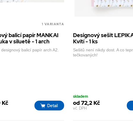
1 VARIANTA
vý balicí papír MANKAI
Designový sešit LEPI
ka v siluetě - 1 arch
Kvítí - 1 ks
, designový balicí papír arch A2.
Sešitů není nikdy dost. A co tep
tečkovaných!
skladem
9 Kč
od 72,2 Kč
Detail
vč. DPH