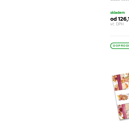
skladem
od 126,
vč. DPH
DOPROD