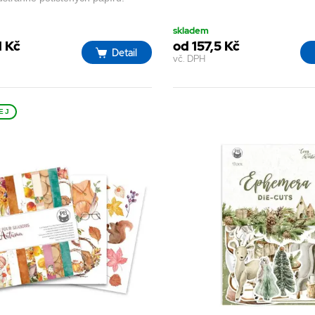
skladem
1 Kč
od 157,5 Kč
Detail
vč. DPH
EJ