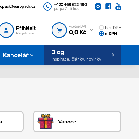
+420 469 623 490
ropack@europack.cz
po-pá 7-15 hod
včetně DPH
Přihlásit
bez DPH
0,0 Kč
Registrovat
s DPH
Blog
Kancelář
Inspirace, články, novinky
í
Vánoce