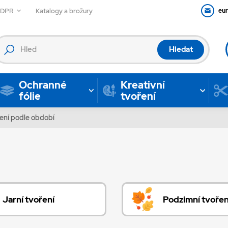
GDPR
Katalogy a brožury
eu
Hledat
Ochranné
Kreativní
fólie
tvoření
ení podle období
Jarní tvoření
Podzimní tvořen