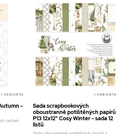
1 VARIANTA
1 VARIANTA
- Autumn -
Sada scrapbookových
oboustranně potištěných papírů
P13 12x12" Cosy Winter - sada 12
ch razítek.
listů
Sada oboustranně potištěných papírů s