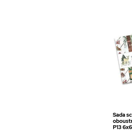
Sada s
oboustr
P13 6x6