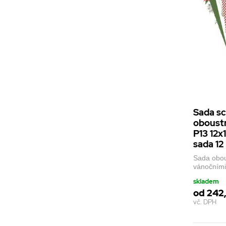
Sada s
oboustr
P13 12x
sada 12 
Sada obou
vánočními 
skladem
od 242
vč. DPH