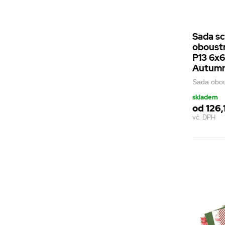
Sada s
oboustr
P13 6x6
Autumn 
Sada obou
skladem
od 126,
vč. DPH