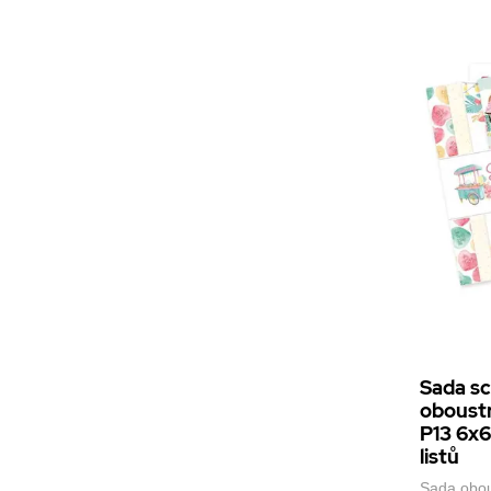
Sada s
oboustr
P13 6x6
listů
Sada obou