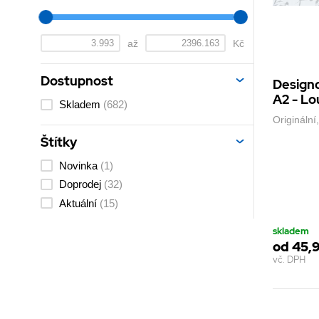
až
Kč
Dostupnost
Designo
A2 - Lou
Skladem
(682)
Originální
Štítky
Novinka
(1)
Doprodej
(32)
Aktuální
(15)
skladem
od 45,
vč. DPH