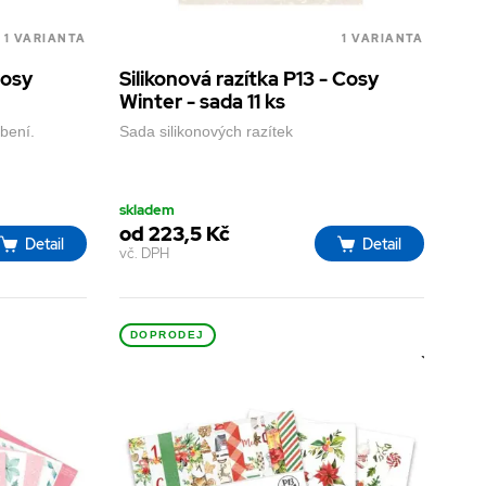
1 VARIANTA
1 VARIANTA
Cosy
Silikonová razítka P13 - Cosy
Winter - sada 11 ks
bení.
Sada silikonových razítek
skladem
od 223,5 Kč
Detail
Detail
vč. DPH
DOPRODEJ