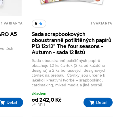
5
1 VARIANTA
1 VARIANTA
KARO A5
Sada scrapbookových
oboustranně potištěných papírů
P13 12x12" The four seasons -
rve těch
Autumn - sada 12 listů
Sada oboustranně potištěných papírů
obsahuje 12 ks čtvrtek (2 ks od každého
designu) a 2 ks bonusových designových
čtvrtek na přebalu. Čtvrtky jsou určené k
jakékoli kreativní tvorbě – srapbooking,
cardmaking, mixed media a jiné tvorbě.
skladem
od 242,0 Kč
Detail
Detail
vč. DPH