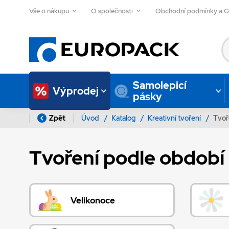
Vše o nákupu
O společnosti
Obchodní podmínky a 
Samolepicí
Výprodej
pásky
Zpět
Úvod
/
Katalog
/
Kreativní tvoření
/
Tvoř
Tvoření podle období
Velikonoce