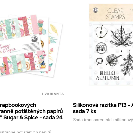
1 VARIANTA
crapbookových
Silikonová razítka P13 
anně potištěných papírů
sada 7 ks
" Sugar & Spice - sada 24
Sada transparentních silikonový
stranně potištěných papírů.