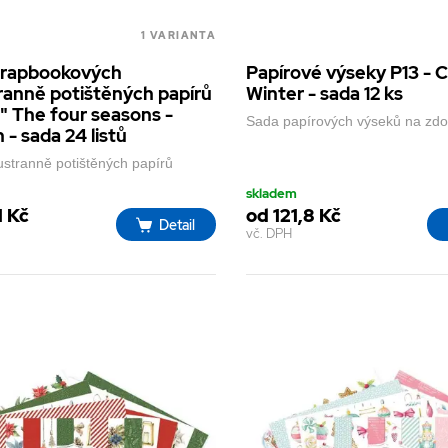
1 VARIANTA
crapbookových
Papírové výseky P13 - 
anně potištěných papírů
Winter - sada 12 ks
" The four seasons -
Sada papírových výseků na zdo
- sada 24 listů
stranně potištěných papírů
skladem
1 Kč
od 121,8 Kč
Detail
vč. DPH