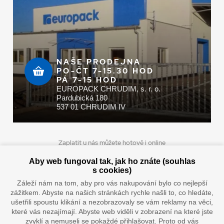
NAŠE PRODEJNA
PO-ČT 7-15.30 HOD
PÁ 7-15 HOD
EUROPACK CHRUDIM, s. r. o.
Pardubická 180
537 01 CHRUDIM IV
Zaplatit u nás můžete hotově i online
Aby web fungoval tak, jak ho znáte (souhlas
s cookies)
Záleží nám na tom, aby pro vás nakupování bylo co nejlepší
Doprava vaším oblíbeným dopravcem
zážitkem. Abyste na našich stránkách rychle našli to, co hledáte,
ušetřili spoustu klikání a nezobrazovaly se vám reklamy na věci,
které vás nezajímají. Abyste web viděli v zobrazení na které jste
zvyklí a nemuseli se pokaždé přihlašovat. Proto od vás