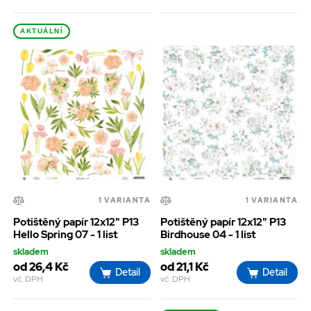
AKTUÁLNÍ
1 VARIANTA
1 VARIANTA
Potištěný papír 12x12" P13
Potištěný papír 12x12" P13
Hello Spring 07 - 1 list
Birdhouse 04 - 1 list
skladem
skladem
od 26,4 Kč
od 21,1 Kč
Detail
Detail
vč. DPH
vč. DPH