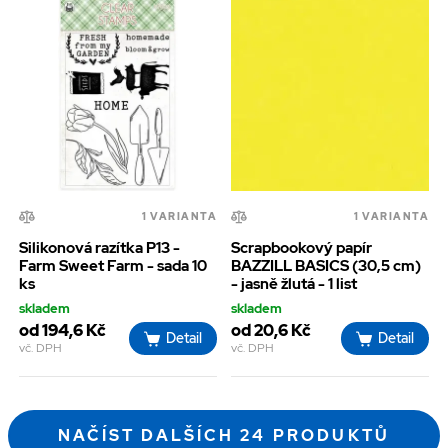
1 VARIANTA
1 VARIANTA
Silikonová razítka P13 -
Scrapbookový papír
Farm Sweet Farm - sada 10
BAZZILL BASICS (30,5 cm)
ks
- jasně žlutá - 1 list
skladem
skladem
od 194,6 Kč
od 20,6 Kč
Detail
Detail
vč. DPH
vč. DPH
NAČÍST DALŠÍCH 24 PRODUKTŮ