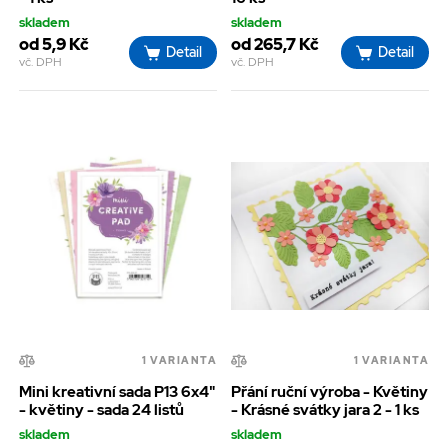
skladem
skladem
od 5,9 Kč
od 265,7 Kč
Detail
Detail
vč. DPH
vč. DPH
1 VARIANTA
1 VARIANTA
Mini kreativní sada P13 6x4"
Přání ruční výroba - Květiny
- květiny - sada 24 listů
- Krásné svátky jara 2 - 1 ks
skladem
skladem