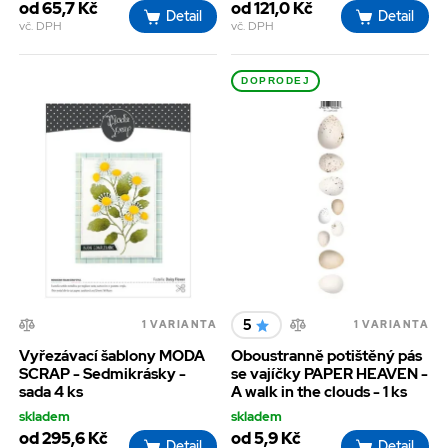
od 65,7 Kč
od 121,0 Kč
Detail
Detail
vč. DPH
vč. DPH
DOPRODEJ
5
1 VARIANTA
1 VARIANTA
Vyřezávací šablony MODA
Oboustranně potištěný pás
SCRAP - Sedmikrásky -
se vajíčky PAPER HEAVEN -
sada 4 ks
A walk in the clouds - 1 ks
skladem
skladem
od 295,6 Kč
od 5,9 Kč
Detail
Detail