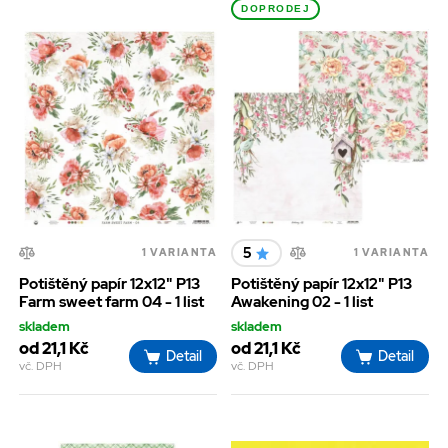
DOPRODEJ
5
1 VARIANTA
1 VARIANTA
Potištěný papír 12x12" P13
Potištěný papír 12x12" P13
Farm sweet farm 04 - 1 list
Awakening 02 - 1 list
skladem
skladem
od 21,1 Kč
od 21,1 Kč
Detail
Detail
vč. DPH
vč. DPH