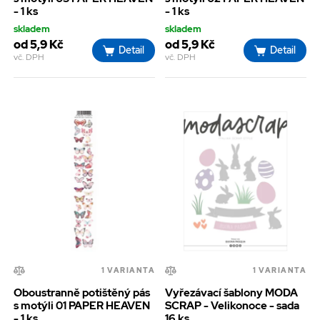
- 1 ks
- 1 ks
skladem
skladem
od 5,9 Kč
od 5,9 Kč
Detail
Detail
vč. DPH
vč. DPH
1 VARIANTA
1 VARIANTA
Oboustranně potištěný pás
Vyřezávací šablony MODA
s motýli 01 PAPER HEAVEN
SCRAP - Velikonoce - sada
- 1 ks
16 ks