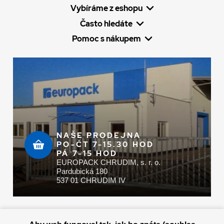
Vybíráme z eshopu
Často hledáte
Pomoc s nákupem
NAŠE PRODEJNA
PO-ČT 7-15.30 HOD
PÁ 7-15 HOD
EUROPACK CHRUDIM, s. r. o.
Pardubická 180
537 01 CHRUDIM IV
Zaplatit u nás můžete hotově i online