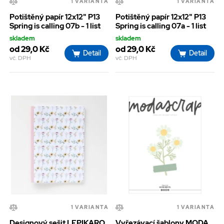
1 VARIANTA
1 VARIANTA
Potištěný papír 12x12" P13
Potištěný papír 12x12" P13
Spring is calling 07b - 1 list
Spring is calling 07a - 1 list
skladem
skladem
od 29,0 Kč
od 29,0 Kč
Detail
Detail
vč. DPH
vč. DPH
1 VARIANTA
1 VARIANTA
Designový sešit LEPIKARO
Vyřezávací šablony MODA