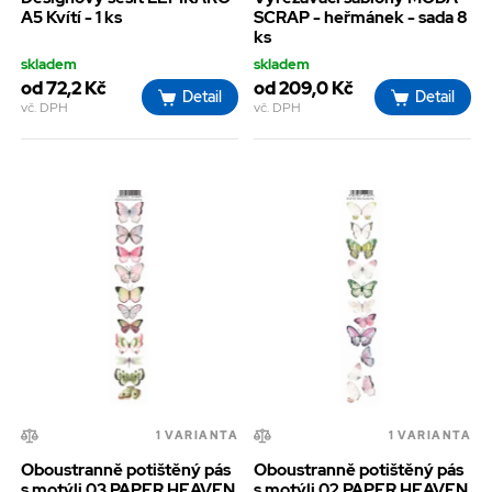
A5 Kvítí - 1 ks
SCRAP - heřmánek - sada 8
ks
skladem
skladem
od 72,2 Kč
od 209,0 Kč
Detail
Detail
vč. DPH
vč. DPH
1 VARIANTA
1 VARIANTA
Oboustranně potištěný pás
Oboustranně potištěný pás
s motýli 03 PAPER HEAVEN
s motýli 02 PAPER HEAVEN