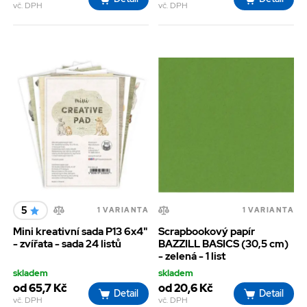
vč. DPH
vč. DPH
5
1 VARIANTA
1 VARIANTA
Mini kreativní sada P13 6x4"
Scrapbookový papír
- zvířata - sada 24 listů
BAZZILL BASICS (30,5 cm)
- zelená - 1 list
skladem
skladem
od 65,7 Kč
od 20,6 Kč
Detail
Detail
vč. DPH
vč. DPH