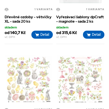
1 VARIANTA
1 VARIANTA
Dřevěné ozdoby - větvičky
Vyřezávací šablony dpCraft
XL - sada 20 ks
- magnolie - sada 2 ks
skladem
skladem
od 140,7 Kč
od 315,6 Kč
Detail
Detail
vč. DPH
vč. DPH