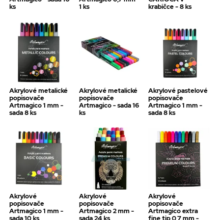
ks
1 ks
krabičce - 8 ks
Akrylové metalické
Akrylové metalické
Akrylové pastelové
popisovače
popisovače
popisovače
Artmagico 1 mm -
Artmagico - sada 16
Artmagico 1 mm -
sada 8 ks
ks
sada 8 ks
Akrylové
Akrylové
Akrylové
popisovače
popisovače
popisovače
Artmagico 1 mm -
Artmagico 2 mm -
Artmagico extra
sada 10 ks
sada 24 ks
fine tip 0,7 mm -