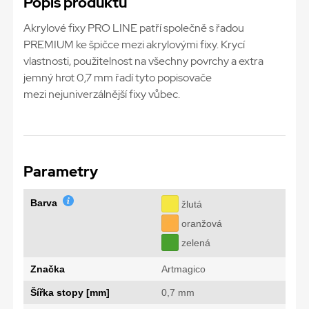
Popis produktu
Akrylové fixy PRO LINE patří společně s řadou
PREMIUM ke špičce mezi akrylovými fixy. Krycí
vlastnosti, použitelnost na všechny povrchy a extra
jemný hrot 0,7 mm řadí tyto popisovače
mezi nejuniverzálnější fixy vůbec.
Parametry
Barva
žlutá
oranžová
zelená
Značka
Artmagico
Šířka stopy [mm]
0,7 mm