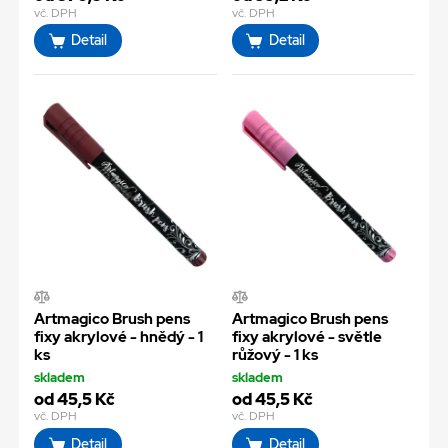
vč. DPH
vč. DPH
Detail
Detail
Artmagico Brush pens
Artmagico Brush pens
fixy akrylové - hnědý - 1
fixy akrylové - světle
ks
růžový - 1 ks
skladem
skladem
od 45,5 Kč
od 45,5 Kč
vč. DPH
vč. DPH
Detail
Detail