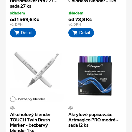
Brushmarker PRO 27 -
Colorless Blender - 1 ks
sada 27 ks
skladem
skladem
od 1 569,6 Kč
od 73,8 Kč
vč. DPH
vč. DPH
Detail
Detail
Alkoholový blender
Akrylové popisovače
TOUCH Twin Brush
Artmagico PRO modré -
Marker - bezbarvý
sada 12 ks
blender 1 ks