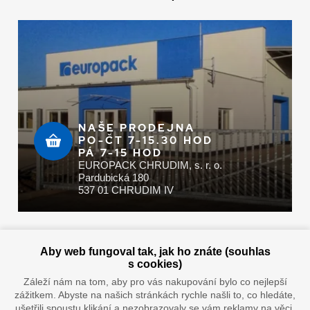
NAŠE PRODEJNA
PO-ČT 7-15.30 HOD
PÁ 7-15 HOD
EUROPACK CHRUDIM, s. r. o.
Pardubická 180
537 01 CHRUDIM IV
Zaplatit u nás můžete hotově i online
Aby web fungoval tak, jak ho znáte (souhlas
s cookies)
Záleží nám na tom, aby pro vás nakupování bylo co nejlepší
zážitkem. Abyste na našich stránkách rychle našli to, co hledáte,
Doprava vaším oblíbeným dopravcem
ušetřili spoustu klikání a nezobrazovaly se vám reklamy na věci,