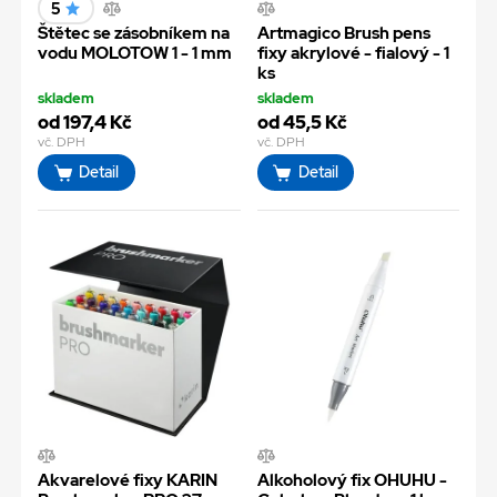
5
Štětec se zásobníkem na
Artmagico Brush pens
vodu MOLOTOW 1 - 1 mm
fixy akrylové - fialový - 1
ks
skladem
skladem
od 197,4 Kč
od 45,5 Kč
vč. DPH
vč. DPH
Detail
Detail
Akvarelové fixy KARIN
Alkoholový fix OHUHU -