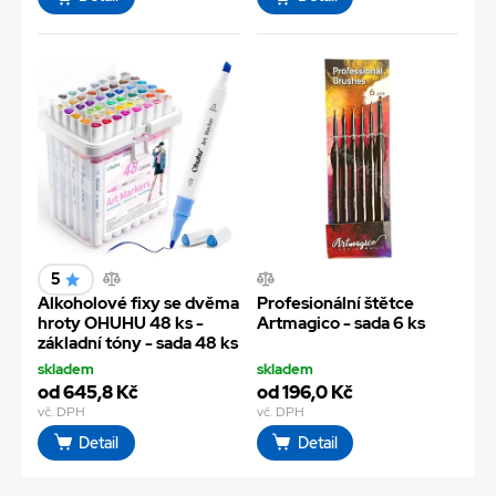
5
Alkoholové fixy se dvěma
Profesionální štětce
hroty OHUHU 48 ks -
Artmagico - sada 6 ks
základní tóny - sada 48 ks
skladem
skladem
od 645,8 Kč
od 196,0 Kč
vč. DPH
vč. DPH
Detail
Detail