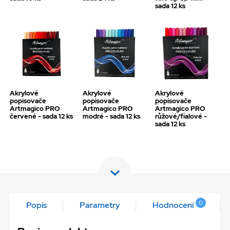
sada 12 ks
Akrylové
Akrylové
Akrylové
popisovače
popisovače
popisovače
Artmagico PRO
Artmagico PRO
Artmagico PRO
červené - sada 12 ks
modré - sada 12 ks
růžové/fialové -
sada 12 ks
0
Popis
Parametry
Hodnocení