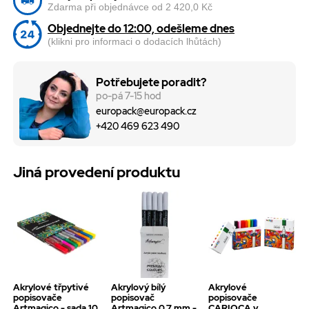
Zdarma při objednávce od 2 420,0 Kč
Objednejte do 12:00, odešleme dnes
(klikni pro informaci o dodacích lhůtách)
Potřebujete poradit?
po-pá 7-15 hod
europack@europack.cz
+420 469 623 490
Jiná provedení produktu
Akrylové třpytivé
Akrylový bílý
Akrylové
popisovače
popisovač
popisovače
Artmagico - sada 10
Artmagico 0,7 mm -
CARIOCA v