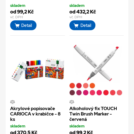
skladem
skladem
od 99,2 Kč
od 432,2 Kč
vč. DPH
vč. DPH
Detail
Detail
Akrylové popisovače
Alkoholový fix TOUCH
CARIOCA v krabičce - 8
Twin Brush Marker -
ks
červená
skladem
skladem
od 370,5 Kč
od 99,2 Kč