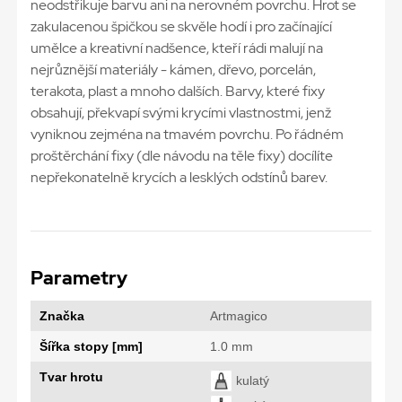
neodstřikuje barvu ani na nerovném povrchu. Hrot se
zakulacenou špičkou se skvěle hodí i pro začínající
umělce a kreativní nadšence, kteří rádi malují na
nejrůznější materiály - kámen, dřevo, porcelán,
terakota, plast a mnoho dalších. Barvy, které fixy
obsahují, překvapí svými krycími vlastnostmi, jenž
vyniknou zejména na tmavém povrchu. Po řádném
proštěrchání fixy (dle návodu na těle fixy) docílíte
nepřekonatelně krycích a lesklých odstínů barev.
Parametry
Značka
Artmagico
Šířka stopy [mm]
1.0 mm
Tvar hrotu
kulatý