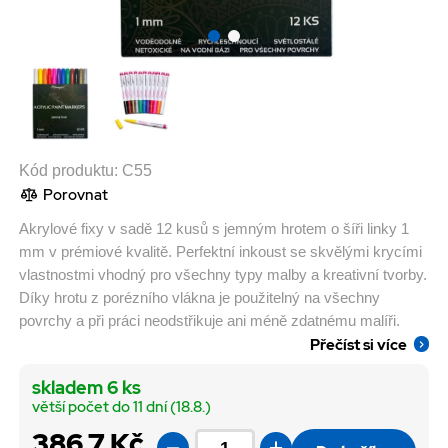
Kód produktu:
C55
Porovnat
Akrylové fixy v sadě 12 kusů s jemným hrotem o šíři linky 1
mm v prémiové kvalitě. Perfektní inkoust se skvělými krycími
vlastnostmi vhodný pro všechny typy malby a kreativní tvorby.
Díky hrotu z porézního vlákna je použitelný na všechny
povrchy a při práci neodstřikuje ani méně zdatnému malíři.
Přečíst si více
skladem 6 ks
větší počet do 11 dní (18.8.)
386,7 Kč