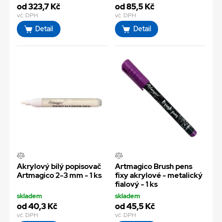
od 323,7 Kč
od 85,5 Kč
vč. DPH
vč. DPH
Detail
Detail
Akrylový bílý popisovač
Artmagico Brush pens
Artmagico 2-3 mm - 1 ks
fixy akrylové - metalický
fialový - 1 ks
skladem
skladem
od 40,3 Kč
od 45,5 Kč
vč. DPH
vč. DPH