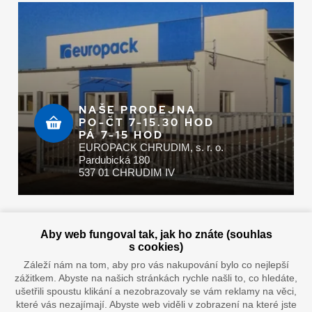
NAŠE PRODEJNA
PO-ČT 7-15.30 HOD
PÁ 7-15 HOD
EUROPACK CHRUDIM, s. r. o.
Pardubická 180
537 01 CHRUDIM IV
Zaplatit u nás můžete hotově i online
Aby web fungoval tak, jak ho znáte (souhlas
s cookies)
Záleží nám na tom, aby pro vás nakupování bylo co nejlepší
zážitkem. Abyste na našich stránkách rychle našli to, co hledáte,
Doprava vaším oblíbeným dopravcem
ušetřili spoustu klikání a nezobrazovaly se vám reklamy na věci,
které vás nezajímají. Abyste web viděli v zobrazení na které jste