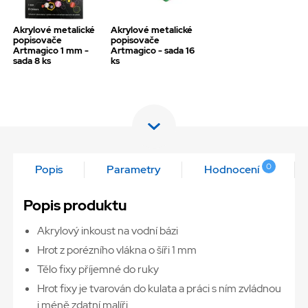
Akrylové metalické
Akrylové metalické
popisovače
popisovače
Artmagico 1 mm -
Artmagico - sada 16
sada 8 ks
ks
0
Popis
Parametry
Hodnocení
Popis produktu
Akrylový inkoust na vodní bázi
Hrot z porézního vlákna o šíři 1 mm
Tělo fixy příjemné do ruky
Hrot fixy je tvarován do kulata a práci s ním zvládnou
i méně zdatní malíři