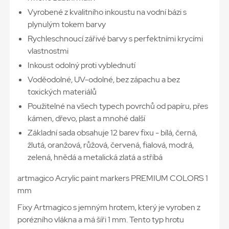
Vyrobené z kvalitního inkoustu na vodní bázi s
plynulým tokem barvy
Rychleschnoucí zářivé barvy s perfektními krycími
vlastnostmi
Inkoust odolný proti vyblednutí
Voděodolné, UV-odolné, bez zápachu a bez
toxických materiálů
Použitelné na všech typech povrchů od papíru, přes
kámen, dřevo, plast a mnohé další
Základní sada obsahuje 12 barev fixu - bílá, černá,
žlutá, oranžová, růžová, červená, fialová, modrá,
zelená, hnědá a metalická zlatá a stříbá
artmagico Acrylic paint markers PREMIUM COLORS 1
mm
Fixy Artmagico s jemným hrotem, který je vyroben z
porézního vlákna a má šíři 1 mm. Tento typ hrotu