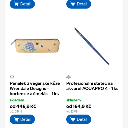
Detail
Detail
Penálek z veganské kůže
Profesionální štětec na
Wrendale Designs -
akvarel AQUAPRO 4 - 1 ks
hortenzie a čmelák - 1 ks
skladem
skladem
od 446,9 Kč
od 164,9 Kč
vč. DPH
vč. DPH
Detail
Detail