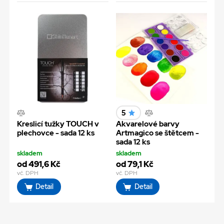
5
Kreslicí tužky TOUCH v
Akvarelové barvy
plechovce - sada 12 ks
Artmagico se štětcem -
sada 12 ks
skladem
skladem
od 491,6 Kč
od 79,1 Kč
vč. DPH
vč. DPH
Detail
Detail