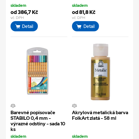
skladem
skladem
od 386,7 Kč
od 81,8 Kč
vč. DPH
vč. DPH
Detail
Detail
Barevné popisovače
Akrylová metalická barva
STABILO 0,4 mm -
FolkArt zlatá - 58 ml
výrazné odstíny - sada 10
ks
skladem
skladem