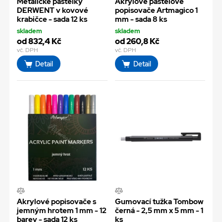
Metalické pastelky
Akrylové pastelové
DERWENT v kovové
popisovače Artmagico 1
krabičce - sada 12 ks
mm - sada 8 ks
skladem
skladem
od 832,4 Kč
od 260,8 Kč
vč. DPH
vč. DPH
Detail
Detail
Akrylové popisovače s
Gumovací tužka Tombow
jemným hrotem 1 mm - 12
černá - 2,5 mm x 5 mm - 1
barev - sada 12 ks
ks