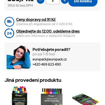
Do košíku
319,6
Kč bez DPH
Ceny dopravy od 91 Kč
Zdarma při objednávce od 2 420,0 Kč
Objednejte do 12:00, odešleme dnes
(klikni pro informaci o dodacích lhůtách)
Potřebujete poradit?
po-pá 7-15 hod
europack@europack.cz
+420 469 623 490
Jiná provedení produktu