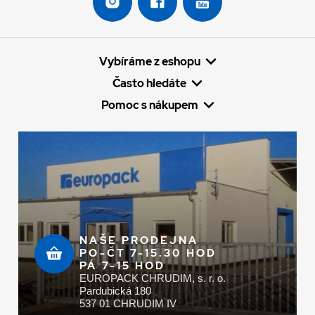
Vybíráme z eshopu
Často hledáte
Pomoc s nákupem
NAŠE PRODEJNA
PO-ČT 7-15.30 HOD
PÁ 7-15 HOD
EUROPACK CHRUDIM, s. r. o.
Pardubická 180
537 01 CHRUDIM IV