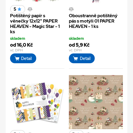
5
Potištěný papír s
Oboustranně potištěný
věnečky 12x12" PAPER
pás s motýli 01 PAPER
HEAVEN - Magic Star - 1
HEAVEN - 1 ks
ks
skladem
skladem
od 16,0 Kč
od 5,9 Kč
vč. DPH
vč. DPH
Detail
Detail