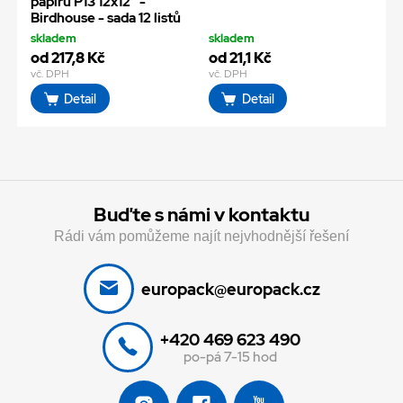
papírů P13 12x12" -
Birdhouse - sada 12 listů
skladem
skladem
od 217,8 Kč
od 21,1 Kč
vč. DPH
vč. DPH
Detail
Detail
Buďte s námi v kontaktu
Rádi vám pomůžeme najít nejvhodnější řešení
europack@europack.cz
+420 469 623 490
po-pá 7-15 hod