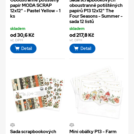
Oboustranně potištěný
Sada scrapbookových
papír MODA SCRAP
oboustranně potištěných
12x12" - Pastel Yellow - 1
papírů P13 12x12" The
ks
Four Seasons - Summer -
sada 12 listů
skladem
skladem
od 30,6 Kč
od 217,8 Kč
vč. DPH
vč. DPH
Detail
Detail
Sada scrapbookových
Mini obálky P13 - Farm