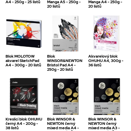
A4 - 250g - 25 listů
Manga A5 - 250g -
Manga A4 - 250g -
20 listů
20 listů
Blok MOLOTOW
Blok
Akvarelový blok
akvarel SketchPad
WINSOR&NEWTON
OHUHU A4, 300g -
A4 - 300g - 20 listů
Bristol Pad A4 -
36 listů
250g - 20 listů
Kreslicí blok OHUHU
Blok WINSOR &
Blok WINSOR &
černý A4 - 200g -
NEWTON černý
NEWTON černý
38 listů
mixed media A4 -
mixed media A3 -