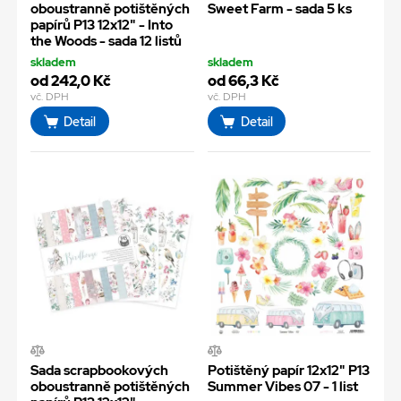
oboustranně potištěných
Sweet Farm - sada 5 ks
papírů P13 12x12" - Into
the Woods - sada 12 listů
skladem
skladem
od 242,0 Kč
od 66,3 Kč
vč. DPH
vč. DPH
Detail
Detail
Sada scrapbookových
Potištěný papír 12x12" P13
oboustranně potištěných
Summer Vibes 07 - 1 list