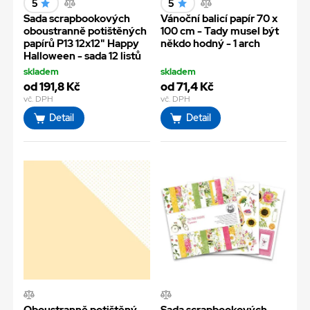
5
5
Sada scrapbookových
Vánoční balicí papír 70 x
oboustranně potištěných
100 cm - Tady musel být
papírů P13 12x12" Happy
někdo hodný - 1 arch
Halloween - sada 12 listů
skladem
skladem
od 191,8 Kč
od 71,4 Kč
vč. DPH
vč. DPH
Detail
Detail