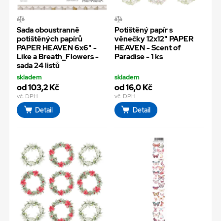
Sada oboustranně
Potištěný papír s
potištěných papírů
věnečky 12x12" PAPER
PAPER HEAVEN 6x6" -
HEAVEN - Scent of
Like a Breath_Flowers -
Paradise - 1 ks
sada 24 listů
skladem
skladem
od 103,2 Kč
od 16,0 Kč
vč. DPH
vč. DPH
Detail
Detail