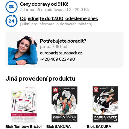
Ceny dopravy od 91 Kč
Zdarma při objednávce od 2 420,0 Kč
Objednejte do 12:00, odešleme dnes
(klikni pro informaci o dodacích lhůtách)
Potřebujete poradit?
po-pá 7-15 hod
europack@europack.cz
+420 469 623 490
Jiná provedení produktu
Blok Tombow Bristol
Blok SAKURA
Blok SAKURA