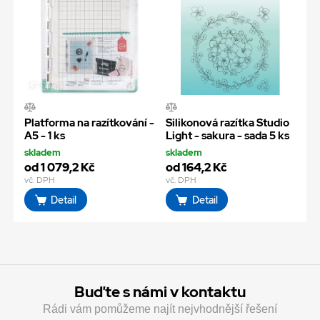
Platforma na razítkování -
Silikonová razítka Studio
A5 - 1 ks
Light - sakura - sada 5 ks
skladem
skladem
od 1 079,2 Kč
od 164,2 Kč
vč. DPH
vč. DPH
Detail
Detail
Buďte s námi v kontaktu
Rádi vám pomůžeme najít nejvhodnější řešení