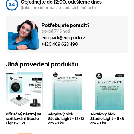
Objednejte do 12:00, odešleme dnes
(klikni pro informaci o dodacích lhůtách)
Potřebujete poradit?
po-pá 7-15 hod
europack@europack.cz
+420 469 623 490
Jiná provedení produktu
Přítlačný nástroj na
Akrylový blok
Akrylový blok
razítkování Studio
Studio Light - 12x12
Studio Light - 5x8
Light - 1 ks
cm - 1 ks
cm - 1 ks