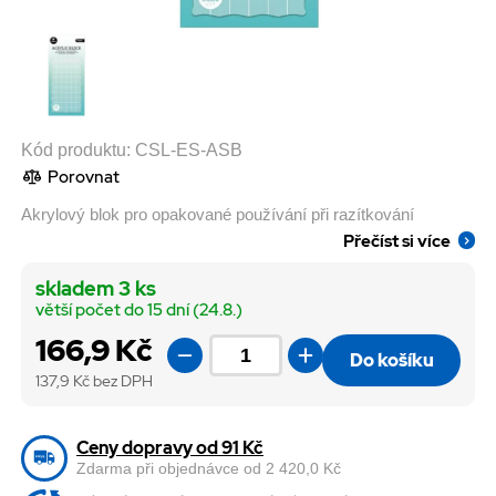
Kód produktu:
CSL-ES-ASB
Porovnat
Akrylový blok pro opakované používání při razítkování
Přečíst si více
skladem 3 ks
větší počet do 15 dní (24.8.)
166,9 Kč
Do košíku
137,9
Kč bez DPH
Ceny dopravy od 91 Kč
Zdarma při objednávce od 2 420,0 Kč