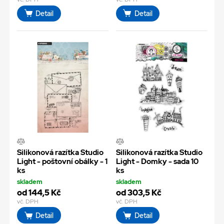
Detail
Detail
Silikonová razítka Studio
Silikonová razítka Studio
Light - poštovní obálky - 1
Light - Domky - sada 10
ks
ks
skladem
skladem
od 144,5 Kč
od 303,5 Kč
vč. DPH
vč. DPH
Detail
Detail