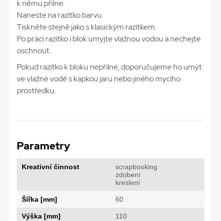
k němu přilne.
Naneste na razítko barvu.
Tiskněte stejně jako s klasickým razítkem.
Po práci razítko i blok umyjte vlažnou vodou a nechejte
oschnout.
Pokud razítko k bloku nepřilne, doporučujeme ho umýt
ve vlažné vodě s kapkou jaru nebo jiného mycího
prostředku.
Parametry
Kreativní činnost
scrapbooking
zdobení
kreslení
Šířka [mm]
60
Výška [mm]
110