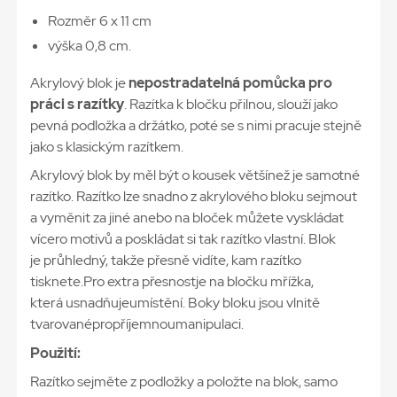
Rozměr 6 x 11 cm
výška 0,8 cm.
Akrylový blok je
nepostradatelná pomůcka pro
práci s razítky
. Razítka k bločku přilnou, slouží jako
pevná podložka a držátko, poté se s nimi pracuje stejně
jako s klasickým razítkem.
Akrylový blok by měl být o kousek většínež je samotné
razítko. Razítko lze snadno z akrylového bloku sejmout
a vyměnit za jiné anebo na bloček můžete vyskládat
vícero motivů a poskládat si tak razítko vlastní. Blok
je průhledný, takže přesně vidíte, kam razítko
tisknete.Pro extra přesnostje na bločku mřížka,
která usnadňujeumístění. Boky bloku jsou vlnitě
tvarovanépropříjemnoumanipulaci.
Použití:
Razítko sejměte z podložky a položte na blok, samo