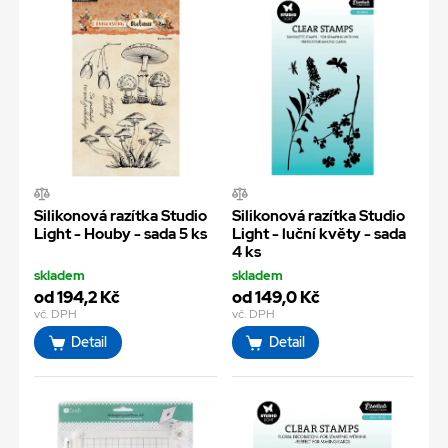
Silikonová razítka Studio
Silikonová razítka Studio
Light - Houby - sada 5 ks
Light - luční květy - sada
4 ks
skladem
skladem
od 194,2 Kč
od 149,0 Kč
vč. DPH
vč. DPH
Detail
Detail