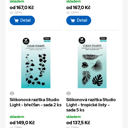
skladem
skladem
od 167,0 Kč
od 167,0 Kč
vč. DPH
vč. DPH
Detail
Detail
Silikonová razítka Studio
Silikonová razítka Studio
Light - břečťan - sada 2 ks
Light - tropické listy -
sada 5 ks
skladem
skladem
od 149,0 Kč
od 137,5 Kč
vč. DPH
vč. DPH