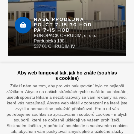
NAŠE PRODEJNA
PO-ČT 7-15.30 HOD
PÁ 7-15 HOD
EUROPACK CHRUDIM, s. r. o.
Pardubická 180
537 01 CHRUDIM IV
Zaplatit u nás můžete hotově i online
Aby web fungoval tak, jak ho znáte (souhlas
s cookies)
Záleží nám na tom, aby pro vás nakupování bylo co nejlepší
zážitkem. Abyste na našich stránkách rychle našli to, co hledáte,
Doprava vaším oblíbeným dopravcem
ušetřili spoustu klikání a nezobrazovaly se vám reklamy na věci,
které vás nezajímají. Abyste web viděli v zobrazení na které jste
zvyklí a nemuseli se pokaždé přihlašovat. Proto od vás
potřebujeme souhlas se zpracováním souborů cookies - malých
souborů, které se dočasně ukládají ve vašem prohlížeči.
Stisknutím tlačítka „V pořádku“ souhlasíte s nastavením cookies
tak, abychom vám poskytovali smysluplné a užitečné služby