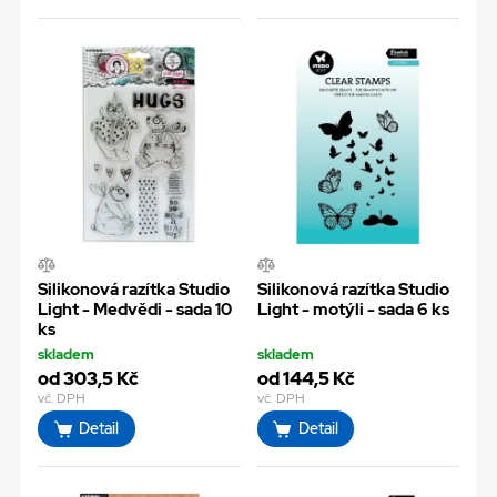
Silikonová razítka Studio
Silikonová razítka Studio
Light - Medvědi - sada 10
Light - motýli - sada 6 ks
ks
skladem
skladem
od 303,5 Kč
od 144,5 Kč
vč. DPH
vč. DPH
Detail
Detail