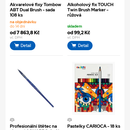
Akvarelové fixy Tombow
Alkoholový fix TOUCH
ABT Dual Brush - sada
Twin Brush Marker -
108 ks
růžová
na objednávku
do 14 dní
skladem
od 7 863,8 Kč
od 99,2 Kč
vč. DPH
vč. DPH
Detail
Detail
Profesionální štětec na
Pastelky CARIOCA - 18 ks