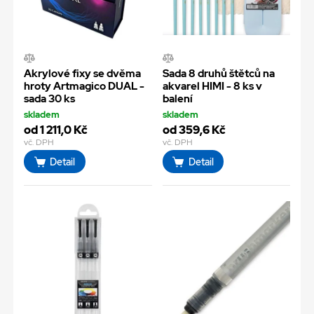
Akrylové fixy se dvěma
Sada 8 druhů štětců na
hroty Artmagico DUAL -
akvarel HIMI - 8 ks v
sada 30 ks
balení
skladem
skladem
od 1 211,0 Kč
od 359,6 Kč
vč. DPH
vč. DPH
Detail
Detail