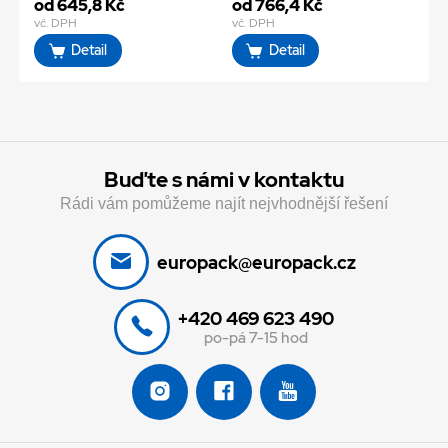
od 645,8 Kč
od 766,4 Kč
vč. DPH
vč. DPH
Detail
Detail
Buďte s námi v kontaktu
Rádi vám pomůžeme najít nejvhodnější řešení
europack@europack.cz
+420 469 623 490
po-pá 7-15 hod