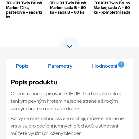
TOUCH Twin Brush
TOUCH Twin Brush
TOUCH Twin Brush
Marker 12 ks,
Marker, sada B - 60
Marker, sada A - 60
pastelové - sada 12
ks - sada B - 60 ks
ks - kompletní sada
ks
1
Popis
Parametry
Hodnocení
Popis produktu
Oboustranné popisovače OHUHU na bázi alkoholu s
tenkým pevným hrotem na jedné straně a širokým
šikmým hrotem na straně druhé.
Barvy se mezi sebou skvěle míchají, můžete je krásně
vrstvit a pro docílení jemných přechodů a stínování
můžete využít i přiložený blender.