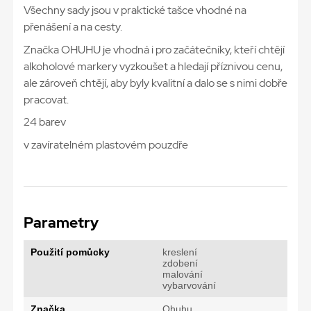
Všechny sady jsou v praktické tašce vhodné na
přenášení a na cesty.
Značka OHUHU je vhodná i pro začátečníky, kteří chtějí
alkoholové markery vyzkoušet a hledají příznivou cenu,
ale zároveň chtějí, aby byly kvalitní a dalo se s nimi dobře
pracovat.
24 barev
v zavíratelném plastovém pouzdře
Parametry
Použití pomůcky
kreslení
zdobení
malování
vybarvování
Značka
Ohuhu