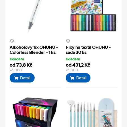
Alkoholový fix OHUHU -
Fixy na textil OHUHU -
Colorless Blender - 1 ks
sada 30 ks
skladem
skladem
od 73,8 Kč
od 431,2 Kč
vč. DPH
vč. DPH
Detail
Detail