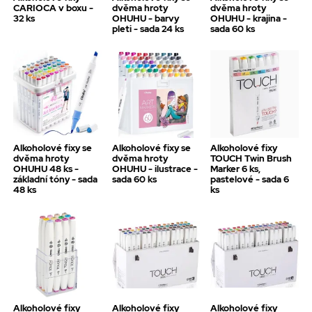
CARIOCA v boxu -
dvěma hroty
dvěma hroty
32 ks
OHUHU - barvy
OHUHU - krajina -
pleti - sada 24 ks
sada 60 ks
Alkoholové fixy se
Alkoholové fixy se
Alkoholové fixy
dvěma hroty
dvěma hroty
TOUCH Twin Brush
OHUHU 48 ks -
OHUHU - ilustrace -
Marker 6 ks,
základní tóny - sada
sada 60 ks
pastelové - sada 6
48 ks
ks
Alkoholové fixy
Alkoholové fixy
Alkoholové fixy