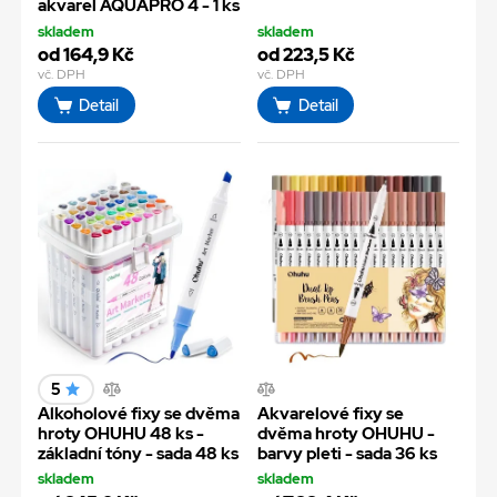
akvarel AQUAPRO 4 - 1 ks
skladem
skladem
od 164,9 Kč
od 223,5 Kč
vč. DPH
vč. DPH
Detail
Detail
5
Alkoholové fixy se dvěma
Akvarelové fixy se
hroty OHUHU 48 ks -
dvěma hroty OHUHU -
základní tóny - sada 48 ks
barvy pleti - sada 36 ks
skladem
skladem