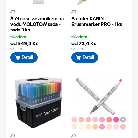
Štětec se zásobníkem na
Blender KARIN
vodu MOLOTOW sada -
Brushmarker PRO - 1 ks
sada 3 ks
skladem
skladem
od 549,3 Kč
od 73,4 Kč
vč. DPH
vč. DPH
Detail
Detail