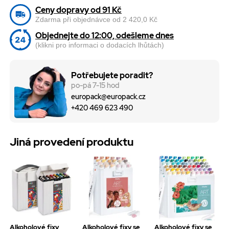
Ceny dopravy od 91 Kč
Zdarma při objednávce od 2 420,0 Kč
Objednejte do 12:00, odešleme dnes
(klikni pro informaci o dodacích lhůtách)
Potřebujete poradit?
po-pá 7-15 hod
europack@europack.cz
+420 469 623 490
Jiná provedení produktu
Alkoholové fixy
Alkoholové fixy se
Alkoholové fixy se