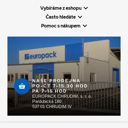
Vybíráme z eshopu
Často hledáte
Pomoc s nákupem
NAŠE PRODEJNA
PO-ČT 7-15.30 HOD
PÁ 7-15 HOD
EUROPACK CHRUDIM, s. r. o.
Pardubická 180
537 01 CHRUDIM IV
Zaplatit u nás můžete hotově i online