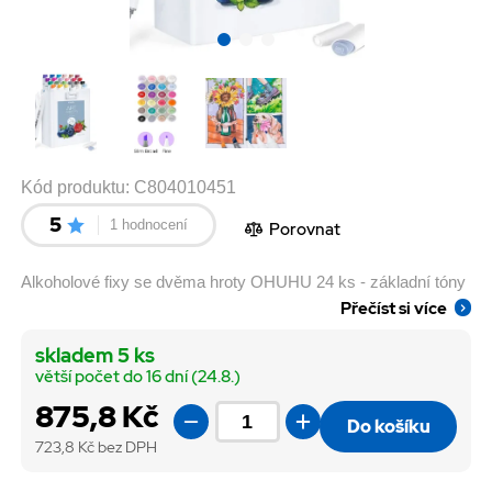
Kód produktu:
C804010451
5
1 hodnocení
Porovnat
Alkoholové fixy se dvěma hroty OHUHU 24 ks - základní tóny
Přečíst si více
skladem 5 ks
větší počet do 16 dní (24.8.)
875,8 Kč
Do košíku
723,8
Kč bez DPH