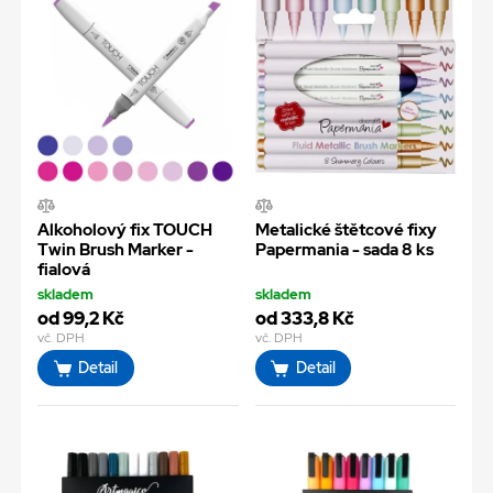
Alkoholový fix TOUCH
Metalické štětcové fixy
Twin Brush Marker -
Papermania - sada 8 ks
fialová
skladem
skladem
od 99,2 Kč
od 333,8 Kč
vč. DPH
vč. DPH
Detail
Detail