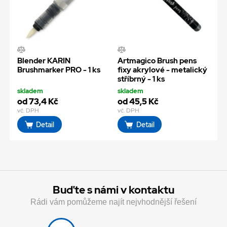
Blender KARIN
Artmagico Brush pens
Brushmarker PRO - 1 ks
fixy akrylové - metalický
stříbrný - 1 ks
skladem
skladem
od 73,4 Kč
od 45,5 Kč
vč. DPH
vč. DPH
Detail
Detail
Buďte s námi v kontaktu
Rádi vám pomůžeme najít nejvhodnější řešení