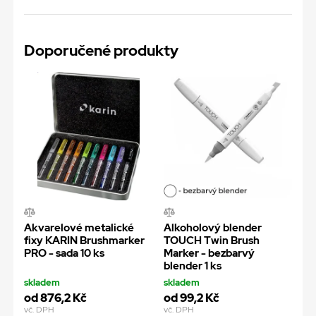
Doporučené produkty
Akvarelové metalické
Alkoholový blender
fixy KARIN Brushmarker
TOUCH Twin Brush
PRO - sada 10 ks
Marker - bezbarvý
blender 1 ks
skladem
skladem
od 876,2 Kč
od 99,2 Kč
vč. DPH
vč. DPH