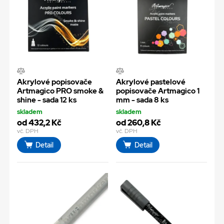
Akrylové popisovače
Akrylové pastelové
Artmagico PRO smoke &
popisovače Artmagico 1
shine - sada 12 ks
mm - sada 8 ks
skladem
skladem
od 432,2 Kč
od 260,8 Kč
vč. DPH
vč. DPH
Detail
Detail