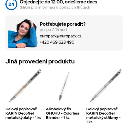
Objednejte do 12:00, odešleme dnes
(klikni pro informaci o dodacích lhůtách)
Potřebujete poradit?
po-pá 7-15 hod
europack@europack.cz
+420 469 623 490
Jiná provedení produktu
Gelový popisovač
Alkoholový fix
Gelový popisovač
KARIN DecoGel
OHUHU - Colorless
KARIN DecoGel
metalický zlatý - 1 ks
Blender - 1 ks
metalický stříbrný -
1 ks