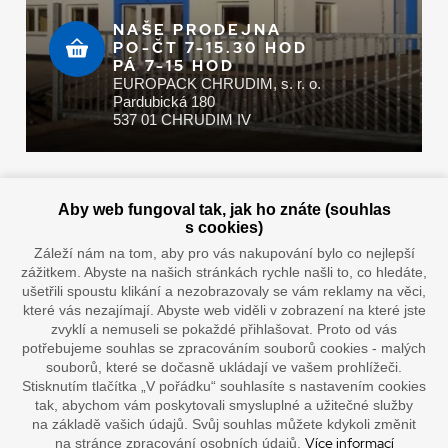
NAŠE PRODEJNA
PO-ČT 7-15.30 HOD
PÁ 7-15 HOD
EUROPACK CHRUDIM, s. r. o.
Pardubická 180
537 01 CHRUDIM IV
Zaplatit u nás můžete hotově i online
Aby web fungoval tak, jak ho znáte (souhlas
s cookies)
Záleží nám na tom, aby pro vás nakupování bylo co nejlepší
zážitkem. Abyste na našich stránkách rychle našli to, co hledáte,
Doprava vaším oblíbeným dopravcem
ušetřili spoustu klikání a nezobrazovaly se vám reklamy na věci,
které vás nezajímají. Abyste web viděli v zobrazení na které jste
zvyklí a nemuseli se pokaždé přihlašovat. Proto od vás
potřebujeme souhlas se zpracováním souborů cookies - malých
souborů, které se dočasně ukládají ve vašem prohlížeči.
Stisknutím tlačítka „V pořádku“ souhlasíte s nastavením cookies
tak, abychom vám poskytovali smysluplné a užitečné služby
na základě vašich údajů. Svůj souhlas můžete kdykoli změnit
Více informací
na stránce zpracování osobních údajů.