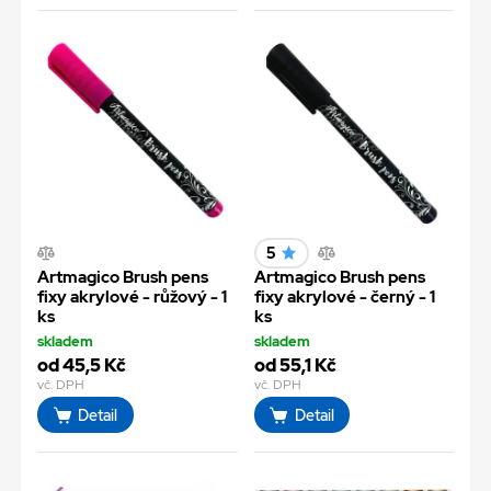
5
Artmagico Brush pens
Artmagico Brush pens
fixy akrylové - růžový - 1
fixy akrylové - černý - 1
ks
ks
skladem
skladem
od 45,5 Kč
od 55,1 Kč
vč. DPH
vč. DPH
Detail
Detail