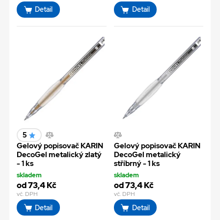
Detail
Detail
5
Gelový popisovač KARIN
Gelový popisovač KARIN
DecoGel metalický zlatý
DecoGel metalický
- 1 ks
stříbrný - 1 ks
skladem
skladem
od 73,4 Kč
od 73,4 Kč
vč. DPH
vč. DPH
Detail
Detail