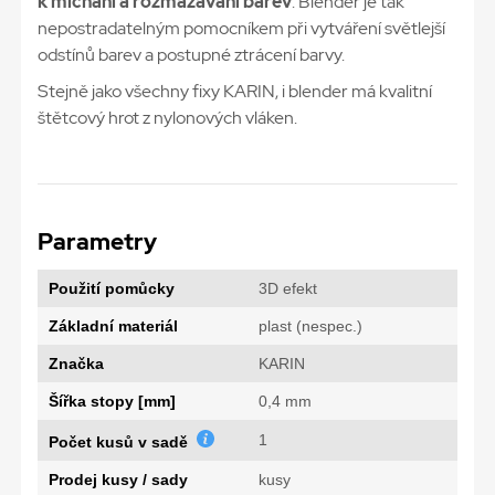
k míchání a rozmazávání barev
. Blender je tak
nepostradatelným pomocníkem při vytváření světlejší
odstínů barev a postupné ztrácení barvy.
Stejně jako všechny fixy KARIN, i blender má kvalitní
štětcový hrot z nylonových vláken.
Parametry
Použití pomůcky
3D efekt
Základní materiál
plast (nespec.)
Značka
KARIN
Šířka stopy [mm]
0,4 mm
1
Počet kusů v sadě
Prodej kusy / sady
kusy