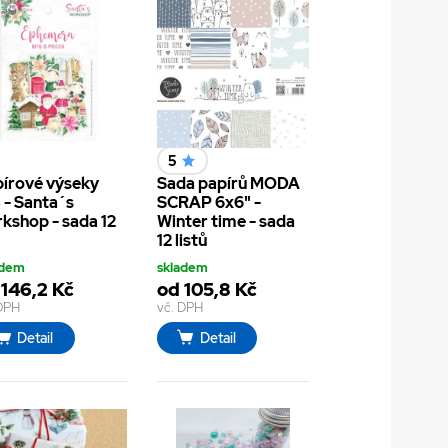
5
írové výseky
Sada papírů MODA
 - Santa´s
SCRAP 6x6" -
kshop - sada 12
Winter time - sada
12 listů
adem
skladem
 146,2 Kč
od 105,8 Kč
 DPH
vč. DPH
Detail
Detail