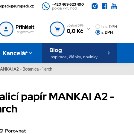
+420 469 623 490
ropack@europack.cz
po-pá 7-15 hod
včetně DPH
Přihlásit
bez DPH
0,0 Kč
Registrovat
s DPH
Blog
Kancelář
Inspirace, články, novinky
ANKAI A2 - Botanica - 1 arch
licí papír MANKAI A2 -
arch
Porovnat