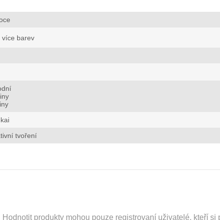
oce
více barev
odní
liny
iny
kai
tivní tvoření
odnotit produkty mohou pouze registrovaní uživatelé, kteří si p