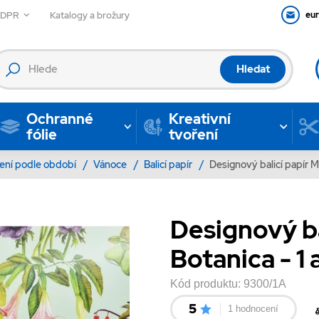
GDPR
Katalogy a brožury
eu
Hledat
Ochranné
Kreativní
fólie
tvoření
ení podle období
/
Vánoce
/
Balicí papír
/
Designový balicí papír M
Designový ba
Botanica - 1 
Kód produktu:
9300/1A
5
1 hodnocení