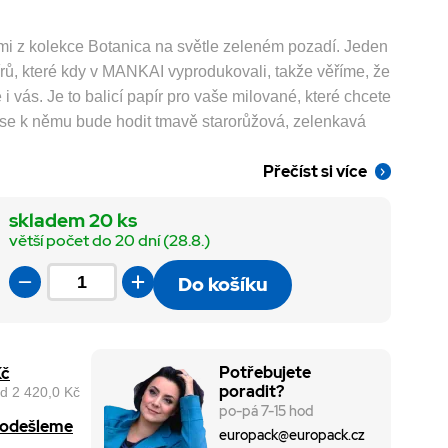
ami z kolekce Botanica na světle zeleném pozadí. Jeden
írů, které kdy v MANKAI vyprodukovali, takže věříme, že
i vás. Je to balicí papír pro vaše milované, které chcete
 se k němu bude hodit tmavě starorůžová, zelenkavá
Přečíst si více
skladem 20 ks
větší počet do 20 dní (28.8.)
Do košíku
Potřebujete
Kč
poradit?
d 2 420,0 Kč
po-pá 7-15 hod
, odešleme
europack@europack.cz