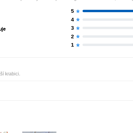
5
4
3
uje
2
1
ší krabici.