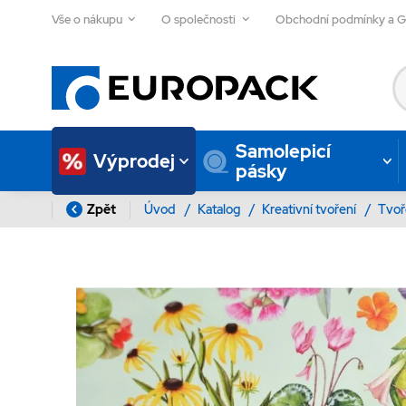
Vše o nákupu
O společnosti
Obchodní podmínky a 
Samolepicí
Výprodej
pásky
Zpět
Úvod
/
Katalog
/
Kreativní tvoření
/
Tvoř