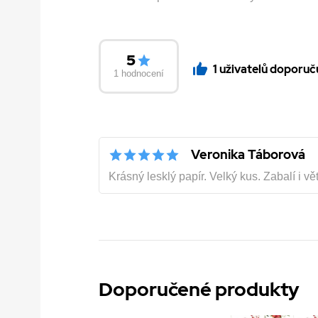
5
1 uživatelů doporuč
1 hodnocení
Veronika Táborová
Krásný lesklý papír. Velký kus. Zabalí i vět
Doporučené produkty