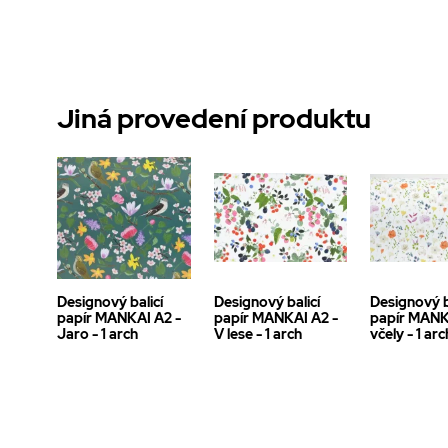
Jiná provedení produktu
Designový balicí
Designový balicí
Designový b
papír MANKAI A2 -
papír MANKAI A2 -
papír MANK
Jaro - 1 arch
V lese - 1 arch
včely - 1 arc