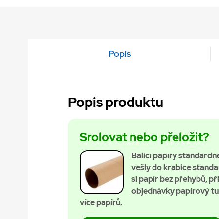
Popis
Popis produktu
Srolovat nebo přeložit?
Balicí papíry standard
vešly do krabice standard
si papír bez přehybů, př
objednávky papírový tub
více papírů.