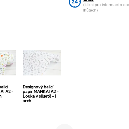
(klikni pro informaci o d
lhůtách)
alicí
Designový balicí
AI A2 -
papír MANKAI A2 -
h
Louka v siluetě - 1
arch