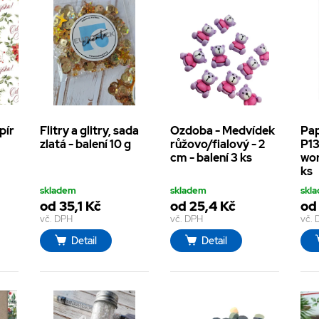
pír
Flitry a glitry, sada
Ozdoba - Medvídek
Pap
d
zlatá - balení 10 g
růžovo/fialový - 2
P13
cm - balení 3 ks
wor
ks
skladem
skladem
skl
od 35,1 Kč
od 25,4 Kč
od
vč. DPH
vč. DPH
vč.
Detail
Detail