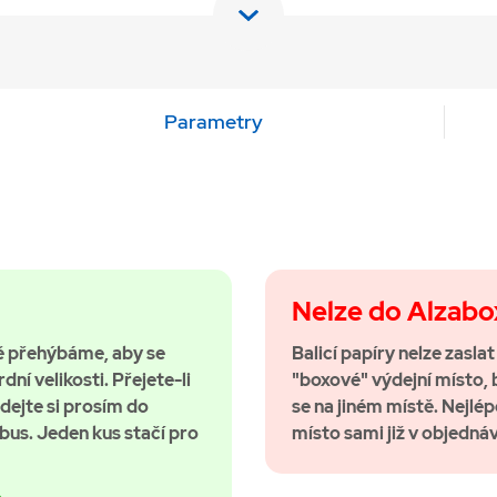
Parametry
Nelze do Alzabo
ně přehýbáme, aby se
Balicí papíry nelze zasla
ní velikosti. Přejete-li
"boxové" výdejní místo
idejte si prosím do
se na jiném místě. Nejlépe
us. Jeden kus stačí pro
místo sami již v objednáv