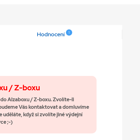
1
Hodnocení
xu / Z-boxu
t do Alzaboxu / Z-boxu. Zvolíte-li
, budeme Vás kontaktovat a domluvíme
 uděláte, když si zvolíte jiné výdejní
ce ;-)