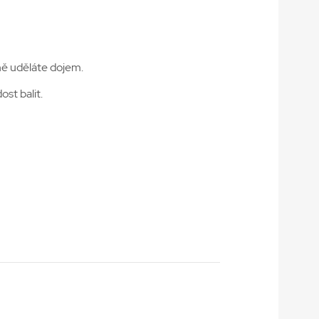
eně uděláte dojem.
ost balit.