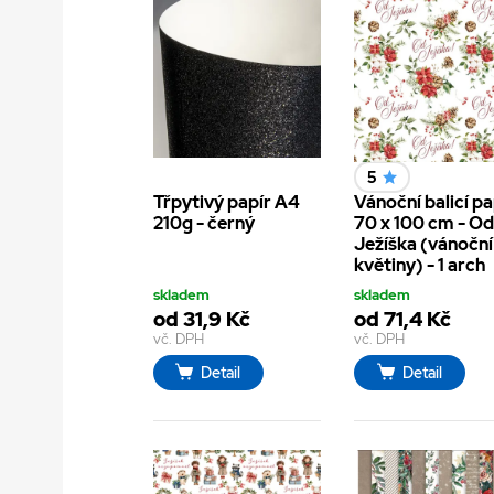
5
Třpytivý papír A4
Vánoční balicí pa
210g - černý
70 x 100 cm - O
Ježíška (vánoční
květiny) - 1 arch
skladem
skladem
od 31,9 Kč
od 71,4 Kč
vč. DPH
vč. DPH
Detail
Detail