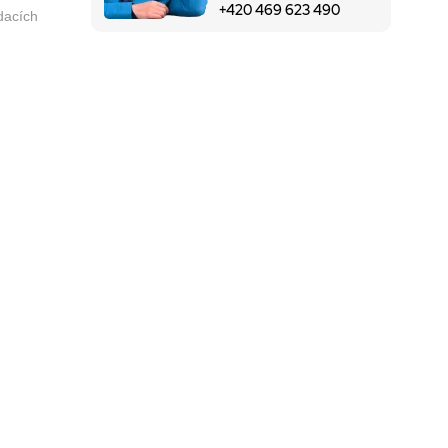
+420 469 623 490
odacích