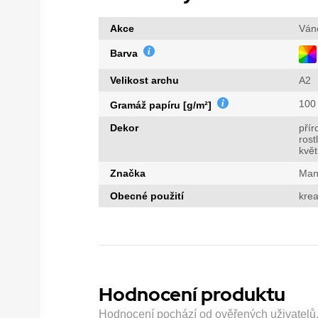
Akce
Ván
Barva
Velikost archu
A2
100
Gramáž papíru [g/m²]
Dekor
přír
rost
květ
Značka
Man
Obecné použití
krea
Hodnocení produktu
Hodnocení pochází od ověřených uživatelů. H