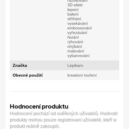
razítkování
3D efekt
lepení
balení
stříhání
vysekávání
embossování
vyřezávání
řezání
rýhování
ohýbání
malování
vybarvování
Značka
Lepikaro
Obecné použití
kreativní tvoření
Hodnocení produktu
Hodnocení pochází od ověřených uživatelů. Hodnotit
produkty mohou pouze registrovaní uživatelé, kteří si
produkt reálně zakoupili.