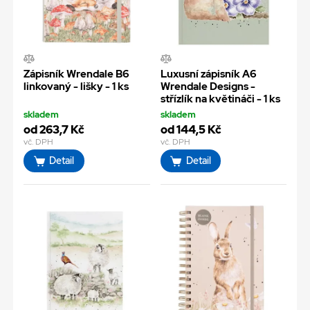
Zápisník Wrendale B6
Luxusní zápisník A6
linkovaný - lišky - 1 ks
Wrendale Designs -
střízlík na květináči - 1 ks
skladem
skladem
od 263,7 Kč
od 144,5 Kč
vč. DPH
vč. DPH
Detail
Detail