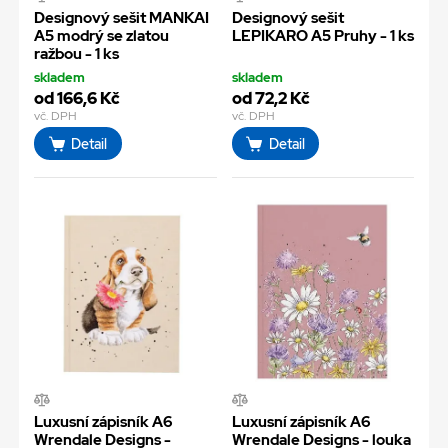
Designový sešit MANKAI
Designový sešit
A5 modrý se zlatou
LEPIKARO A5 Pruhy - 1 ks
ražbou - 1 ks
skladem
skladem
od 166,6 Kč
od 72,2 Kč
vč. DPH
vč. DPH
Detail
Detail
Luxusní zápisník A6
Luxusní zápisník A6
Wrendale Designs -
Wrendale Designs - louka