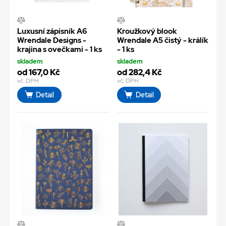
Luxusní zápisník A6
Kroužkový blook
Wrendale Designs -
Wrendale A5 čistý - králík
krajina s ovečkami - 1 ks
- 1 ks
skladem
skladem
od 167,0 Kč
od 282,4 Kč
vč. DPH
vč. DPH
Detail
Detail