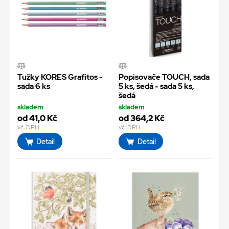
Tužky KORES Grafitos -
Popisovače TOUCH, sada
sada 6 ks
5 ks, šedá - sada 5 ks,
šedá
skladem
skladem
od 41,0 Kč
od 364,2 Kč
vč. DPH
vč. DPH
Detail
Detail