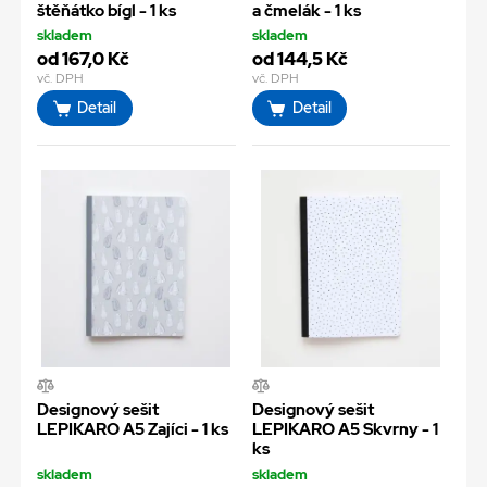
štěňátko bígl - 1 ks
a čmelák - 1 ks
skladem
skladem
od 167,0 Kč
od 144,5 Kč
vč. DPH
vč. DPH
Detail
Detail
Designový sešit
Designový sešit
LEPIKARO A5 Zajíci - 1 ks
LEPIKARO A5 Skvrny - 1
ks
skladem
skladem