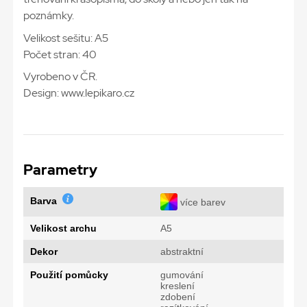
poznámky.
Velikost sešitu: A5
Počet stran: 40
Vyrobeno v ČR.
Design: www.lepikaro.cz
Parametry
Barva
více barev
Velikost archu
A5
Dekor
abstraktní
Použití pomůcky
gumování
kreslení
zdobení