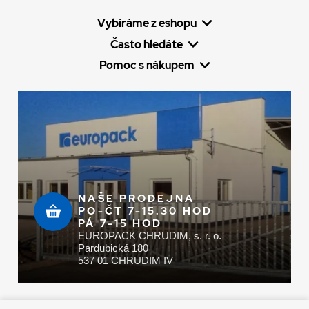
Vybíráme z eshopu
Často hledáte
Pomoc s nákupem
NAŠE PRODEJNA
PO-ČT 7-15.30 HOD
PÁ 7-15 HOD
EUROPACK CHRUDIM, s. r. o.
Pardubická 180
537 01 CHRUDIM IV