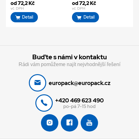
od 72,2 Kč
od 72,2 Kč
vč. DPH
vč. DPH
Detail
Detail
Buďte s námi v kontaktu
Rádi vám pomůžeme najít nejvhodnější řešení
europack@europack.cz
+420 469 623 490
po-pá 7-15 hod