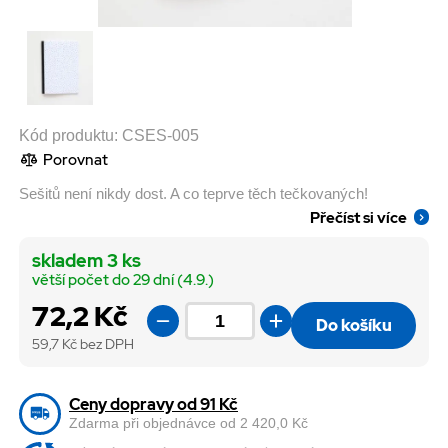
Kód produktu:
CSES-005
Porovnat
Sešitů není nikdy dost. A co teprve těch tečkovaných!
Přečíst si více
skladem 3 ks
větší počet do 29 dní (4.9.)
72,2 Kč
Do košíku
59,7
Kč bez DPH
Ceny dopravy od 91 Kč
Zdarma při objednávce od 2 420,0 Kč