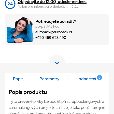
Objednejte do 12:00, odešleme dnes
(klikni pro informaci o dodacích lhůtách)
Potřebujete poradit?
po-pá 7-15 hod
europack@europack.cz
+420 469 623 490
0
Popis
Parametry
Hodnocení
Popis produktu
Tyto dřevěné prvky lze použít při scrapbookingových a
cardmakingových projektech. Lze je také použít pro jiné
vánoční a zimní koncepty, například věnce, ozdoby,