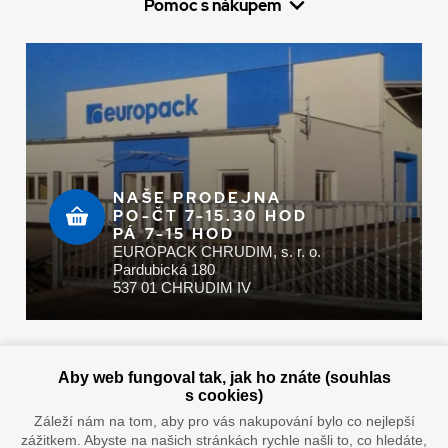
Pomoc s nákupem
NAŠE PRODEJNA
PO-ČT 7-15.30 HOD
PÁ 7-15 HOD
EUROPACK CHRUDIM, s. r. o.
Pardubická 180
537 01 CHRUDIM IV
Zaplatit u nás můžete hotově i online
Aby web fungoval tak, jak ho znáte (souhlas
s cookies)
Záleží nám na tom, aby pro vás nakupování bylo co nejlepší
zážitkem. Abyste na našich stránkách rychle našli to, co hledáte,