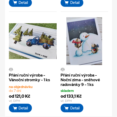
Detail
Detail
Přání ruční výroba -
Přání ruční výroba -
Vánoční stromky - 1 ks
Noční zima - sněhové
radovánky 9 - 1 ks
na objednávku
do 7 dní
skladem
od 121,0 Kč
od 133,1 Kč
vč. DPH
vč. DPH
Detail
Detail