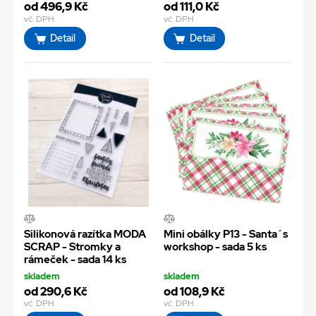
od 496,9 Kč
od 111,0 Kč
vč. DPH
vč. DPH
Detail
Detail
Silikonová razítka MODA
Mini obálky P13 - Santa´s
SCRAP - Stromky a
workshop - sada 5 ks
rámeček - sada 14 ks
skladem
skladem
od 290,6 Kč
od 108,9 Kč
vč. DPH
vč. DPH