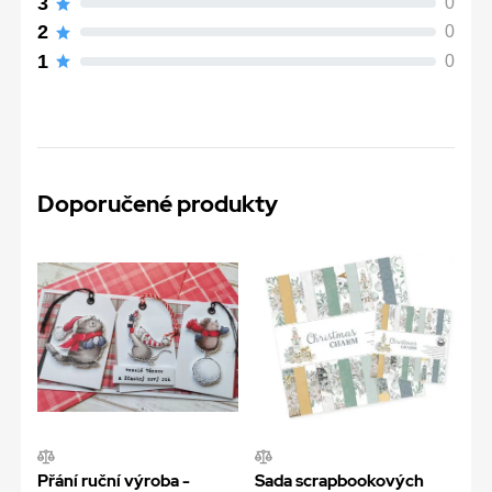
3
0
2
0
1
0
Doporučené produkty
Přání ruční výroba -
Sada scrapbookových