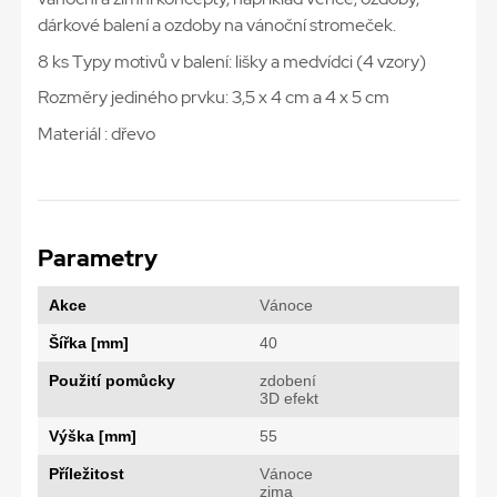
dárkové balení a ozdoby na vánoční stromeček.
8 ks Typy motivů v balení: lišky a medvídci (4 vzory)
Rozměry jediného prvku: 3,5 x 4 cm a 4 x 5 cm
Materiál : dřevo
Parametry
Akce
Vánoce
Šířka [mm]
40
Použití pomůcky
zdobení
3D efekt
Výška [mm]
55
Příležitost
Vánoce
zima