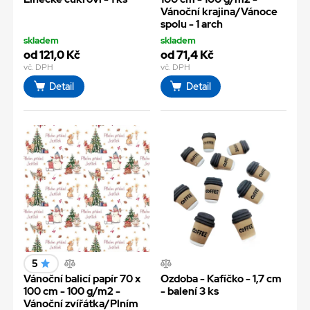
Vánoční krajina/Vánoce
spolu - 1 arch
skladem
skladem
od 121,0 Kč
od 71,4 Kč
vč. DPH
vč. DPH
Detail
Detail
5
Vánoční balicí papír 70 x
Ozdoba - Kafíčko - 1,7 cm
100 cm - 100 g/m2 -
- balení 3 ks
Vánoční zvířátka/Plním