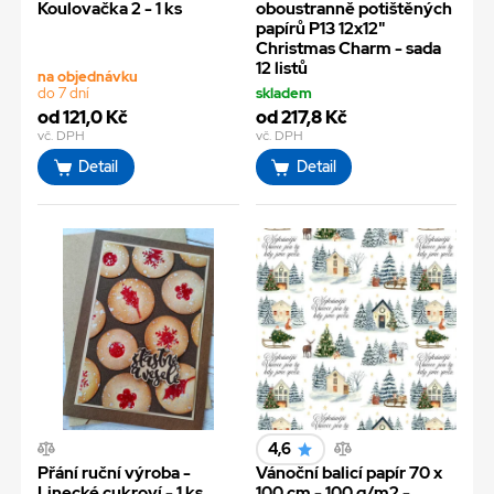
Koulovačka 2 - 1 ks
oboustranně potištěných
papírů P13 12x12"
Christmas Charm - sada
12 listů
na objednávku
do 7 dní
skladem
od 121,0 Kč
od 217,8 Kč
vč. DPH
vč. DPH
Detail
Detail
4,6
Přání ruční výroba -
Vánoční balicí papír 70 x
Linecké cukroví - 1 ks
100 cm - 100 g/m2 -