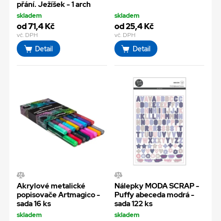
přání. Ježíšek - 1 arch
skladem
skladem
od 71,4 Kč
od 25,4 Kč
vč. DPH
vč. DPH
Detail
Detail
Akrylové metalické
Nálepky MODA SCRAP -
popisovače Artmagico -
Puffy abeceda modrá -
sada 16 ks
sada 122 ks
skladem
skladem