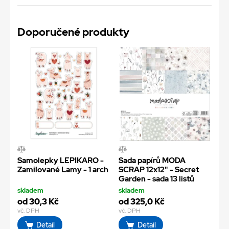
Doporučené produkty
Samolepky LEPIKARO -
Sada papírů MODA
Zamilované Lamy - 1 arch
SCRAP 12x12" - Secret
Garden - sada 13 listů
skladem
skladem
od 30,3 Kč
od 325,0 Kč
vč. DPH
vč. DPH
Detail
Detail