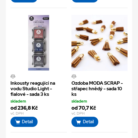
Inkousty reagující na
Ozdoba MODA SCRAP -
vodu Studio Light -
střapec hnědý - sada 10
fialové - sada 3 ks
ks
skladem
skladem
od 236,8 Kč
od 70,7 Kč
vč. DPH
vč. DPH
Detail
Detail