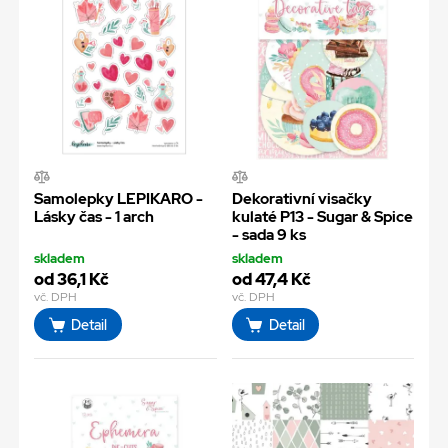
Samolepky LEPIKARO -
Dekorativní visačky
Lásky čas - 1 arch
kulaté P13 - Sugar & Spice
- sada 9 ks
skladem
skladem
od 36,1 Kč
od 47,4 Kč
vč. DPH
vč. DPH
Detail
Detail