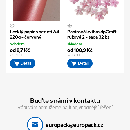
Lesklý papír s perletí A4
Papírová kvítka dpCraft -
220g - červený
růžová 2 - sada 32 ks
skladem
skladem
od 8,7 Kč
od 108,9 Kč
vč. DPH
vč. DPH
Detail
Detail
Buďte s námi v kontaktu
Rádi vám pomůžeme najít nejvhodnější řešení
europack@europack.cz