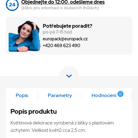
Objednejte do 12:00, odešleme dnes
(klikni pro informaci o dodacích lhůtách)
Potřebujete poradit?
po-pá 7-15 hod
europack@europack.cz
+420 469 623 490
0
Popis
Parametry
Hodnocení
Popis produktu
Květinová dekorace vyrobená z látky s plastovám
úchytem. Velikost květů cca 2,5 cm.