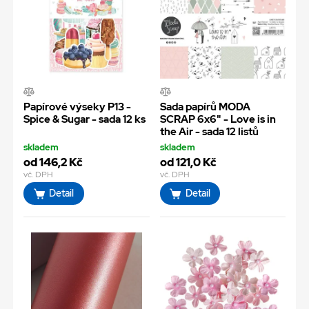
Papírové výseky P13 -
Sada papírů MODA
Spice & Sugar - sada 12 ks
SCRAP 6x6" - Love is in
the Air - sada 12 listů
skladem
skladem
od 146,2 Kč
od 121,0 Kč
vč. DPH
vč. DPH
Detail
Detail