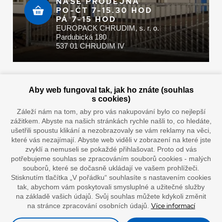
NAŠE PRODEJNA
PO-ČT 7-15.30 HOD
PÁ 7-15 HOD
EUROPACK CHRUDIM, s. r. o.
Pardubická 180
537 01 CHRUDIM IV
Zaplatit u nás můžete hotově i online
Aby web fungoval tak, jak ho znáte (souhlas
s cookies)
Záleží nám na tom, aby pro vás nakupování bylo co nejlepší
zážitkem. Abyste na našich stránkách rychle našli to, co hledáte,
Doprava vaším oblíbeným dopravcem
ušetřili spoustu klikání a nezobrazovaly se vám reklamy na věci,
které vás nezajímají. Abyste web viděli v zobrazení na které jste
zvyklí a nemuseli se pokaždé přihlašovat. Proto od vás
potřebujeme souhlas se zpracováním souborů cookies - malých
souborů, které se dočasně ukládají ve vašem prohlížeči.
Stisknutím tlačítka „V pořádku“ souhlasíte s nastavením cookies
tak, abychom vám poskytovali smysluplné a užitečné služby
na základě vašich údajů. Svůj souhlas můžete kdykoli změnit
Více informací
na stránce zpracování osobních údajů.
”Lepíme s jistotou”