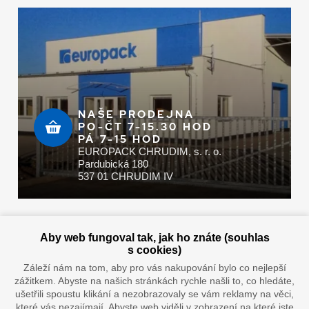
NAŠE PRODEJNA
PO-ČT 7-15.30 HOD
PÁ 7-15 HOD
EUROPACK CHRUDIM, s. r. o.
Pardubická 180
537 01 CHRUDIM IV
Zaplatit u nás můžete hotově i online
Aby web fungoval tak, jak ho znáte (souhlas
s cookies)
Záleží nám na tom, aby pro vás nakupování bylo co nejlepší
zážitkem. Abyste na našich stránkách rychle našli to, co hledáte,
Doprava vaším oblíbeným dopravcem
ušetřili spoustu klikání a nezobrazovaly se vám reklamy na věci,
které vás nezajímají. Abyste web viděli v zobrazení na které jste