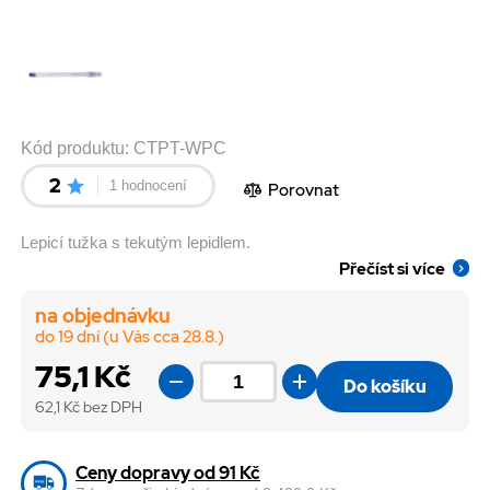
Kód produktu:
CTPT-WPC
2
1 hodnocení
Porovnat
Lepicí tužka s tekutým lepidlem.
Přečíst si více
na objednávku
do 19 dní (u Vás cca 28.8.)
75,1 Kč
Do košíku
62,1
Kč bez DPH
Ceny dopravy od 91 Kč