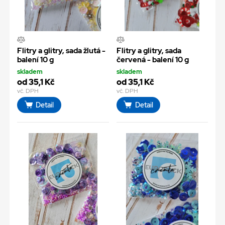
Flitry a glitry, sada žlutá -
Flitry a glitry, sada
balení 10 g
červená - balení 10 g
skladem
skladem
od 35,1 Kč
od 35,1 Kč
vč. DPH
vč. DPH
Detail
Detail