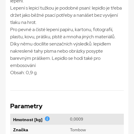
lepení.
Lepení s lepicí tužkou je podobné psaní: lepidlo je třeba
držet jako běžné psací potřeby a nanášet bez vyvíjení
tlaku na hrot.
Pro pevné a čisté lepení papíru, kartonu, fotografií,
plastu, kovu, prášku, plstě a mnoha jiných materiálů.
Díky němu docílíte senzačních výsledků: lepidlem
nakreslené tahy písma nebo obrázky posypte
barevným práškem. Lepidlo se hodí také pro
embosování
Obsah: 0,9 g.
Parametry
0,0009
Hmotnost [kg]
Značka
Tombow