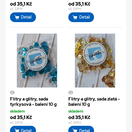
od 35,1 Kč
od 35,1 Kč
vč. DPH
vč. DPH
Detail
Detail
Flitry a glitry, sada
Flitry a glitry, sada zlatá -
tyrkysová - balení 10 g
balení 10 g
skladem
skladem
od 35,1 Kč
od 35,1 Kč
vč. DPH
vč. DPH
Detail
Detail