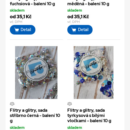
fuchsiová - balení 10 g
měděná - balení 10 g
skladem
skladem
od 35,1 Kč
od 35,1 Kč
vč. DPH
vč. DPH
Detail
Detail
Flitry a glitry, sada
Flitry a glitry, sada
stříbrno černá - balení 10
tyrkysová s bílými
g
vločkami - balení 10 g
skladem
skladem