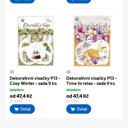
Dekorativní visačky P13 -
Dekorativní visačky P13 -
Cosy Winter - sada 9 ks
Time to relax - sada 9 ks
skladem
skladem
od 47,4 Kč
od 47,4 Kč
vč. DPH
vč. DPH
Detail
Detail