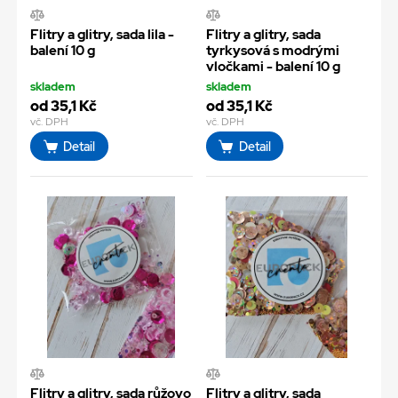
Flitry a glitry, sada lila -
Flitry a glitry, sada
balení 10 g
tyrkysová s modrými
vločkami - balení 10 g
skladem
skladem
od 35,1 Kč
od 35,1 Kč
vč. DPH
vč. DPH
Detail
Detail
Flitry a glitry, sada růžovo
Flitry a glitry, sada