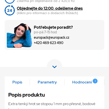
Zdarma při objednávce od 2 420,0 Kč
Objednejte do 12:00, odešleme dnes
(klikni pro informaci o dodacích lhůtách)
Potřebujete poradit?
po-pá 7-15 hod
europack@europack.cz
+420 469 623 490
1
Popis
Parametry
Hodnocení
Popis produktu
Extra tenký hrot se stopou 1 mm pro přesné, bodové