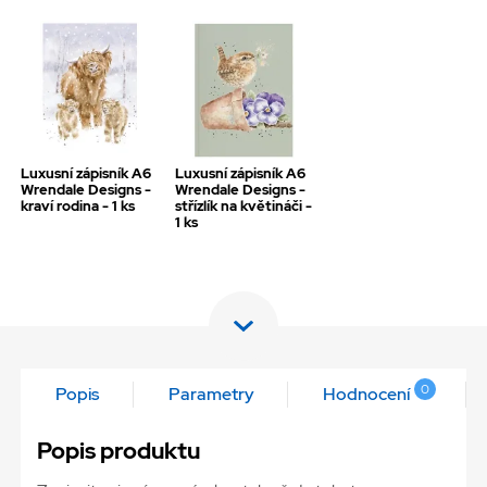
Luxusní zápisník A6
Luxusní zápisník A6
Wrendale Designs -
Wrendale Designs -
kraví rodina - 1 ks
střízlík na květináči -
1 ks
0
Popis
Parametry
Hodnocení
Popis produktu