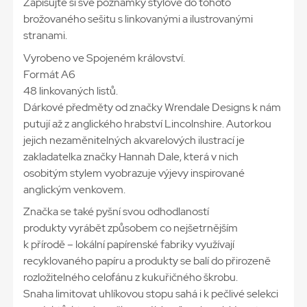
Zapisujte si své poznámky stylově do tohoto
brožovaného sešitu s linkovanými a ilustrovanými
stranami.
Vyrobeno ve Spojeném království.
Formát A6
48 linkovaných listů.
Dárkové předměty od značky Wrendale Designs k nám
putují až z anglického hrabství Lincolnshire. Autorkou
jejich nezaměnitelných akvarelových ilustrací je
zakladatelka značky Hannah Dale, která v nich
osobitým stylem vyobrazuje výjevy inspirované
anglickým venkovem.
Značka se také pyšní svou odhodlaností
produkty vyrábět způsobem co nejšetrnějším
k přírodě – lokální papírenské fabriky využívají
recyklovaného papíru a produkty se balí do přirozeně
rozložitelného celofánu z kukuřičného škrobu.
Snaha limitovat uhlíkovou stopu sahá i k pečlivé selekci