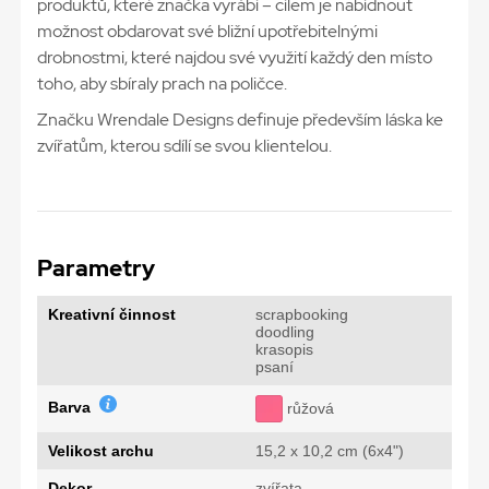
produktů, které značka vyrábí – cílem je nabídnout
možnost obdarovat své bližní upotřebitelnými
drobnostmi, které najdou své využití každý den místo
toho, aby sbíraly prach na poličce.
Značku Wrendale Designs definuje především láska ke
zvířatům, kterou sdílí se svou klientelou.
Parametry
Kreativní činnost
scrapbooking
doodling
krasopis
psaní
Barva
růžová
Velikost archu
15,2 x 10,2 cm (6x4")
Dekor
zvířata