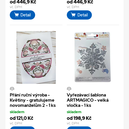
od 446,9 Kč
od 446,9 Kč
vč. DPH
vč. DPH
Detail
Detail
Přání ruční výroba -
Vyřezávací šablona
Květiny - gratulujeme
ARTMAGICO - velká
novomanželům 2 - 1 ks
vločka - 1 ks
skladem
skladem
od 121,0 Kč
od 198,9 Kč
vč. DPH
vč. DPH