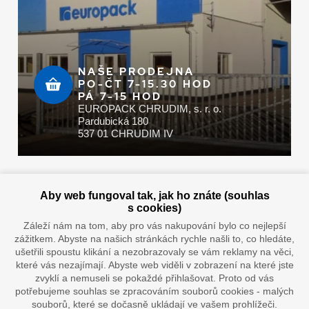
NAŠE PRODEJNA
PO-ČT 7-15.30 HOD
PÁ 7-15 HOD
EUROPACK CHRUDIM, s. r. o.
Pardubická 180
537 01 CHRUDIM IV
Zaplatit u nás můžete hotově i online
Aby web fungoval tak, jak ho znáte (souhlas
s cookies)
Záleží nám na tom, aby pro vás nakupování bylo co nejlepší
zážitkem. Abyste na našich stránkách rychle našli to, co hledáte,
Doprava vaším oblíbeným dopravcem
ušetřili spoustu klikání a nezobrazovaly se vám reklamy na věci,
které vás nezajímají. Abyste web viděli v zobrazení na které jste
zvyklí a nemuseli se pokaždé přihlašovat. Proto od vás
potřebujeme souhlas se zpracováním souborů cookies - malých
souborů, které se dočasně ukládají ve vašem prohlížeči.