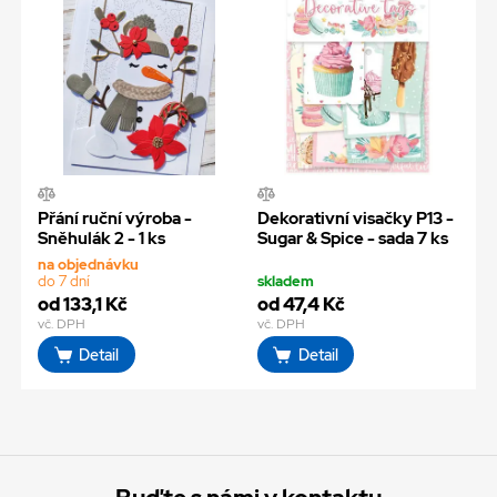
Přání ruční výroba -
Dekorativní visačky P13 -
Sněhulák 2 - 1 ks
Sugar & Spice - sada 7 ks
na objednávku
do 7 dní
skladem
od 133,1 Kč
od 47,4 Kč
vč. DPH
vč. DPH
Detail
Detail