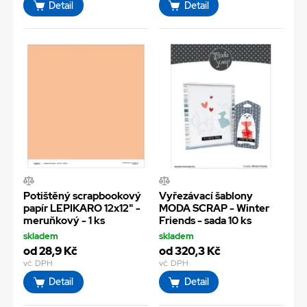
Detail
Detail
Potištěný scrapbookový
Vyřezávací šablony
papír LEPIKARO 12x12" -
MODA SCRAP - Winter
meruňkový - 1 ks
Friends - sada 10 ks
skladem
skladem
od 28,9 Kč
od 320,3 Kč
vč. DPH
vč. DPH
Detail
Detail