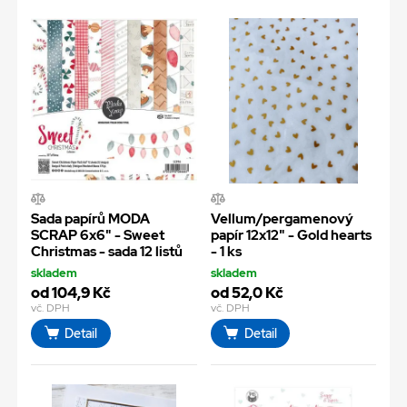
Sada papírů MODA
Vellum/pergamenový
SCRAP 6x6" - Sweet
papír 12x12" - Gold hearts
Christmas - sada 12 listů
- 1 ks
skladem
skladem
od 104,9 Kč
od 52,0 Kč
vč. DPH
vč. DPH
Detail
Detail