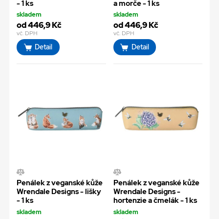
- 1 ks
a morče - 1 ks
skladem
skladem
od 446,9 Kč
od 446,9 Kč
vč. DPH
vč. DPH
Detail
Detail
Penálek z veganské kůže
Penálek z veganské kůže
Wrendale Designs - lišky
Wrendale Designs -
- 1 ks
hortenzie a čmelák - 1 ks
skladem
skladem