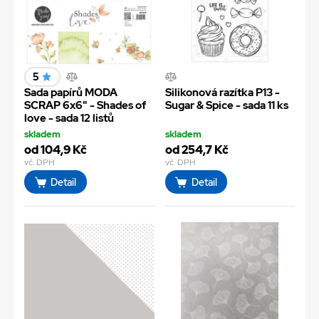
5
Sada papírů MODA
Silikonová razítka P13 -
SCRAP 6x6" - Shades of
Sugar & Spice - sada 11 ks
love - sada 12 listů
skladem
skladem
od 104,9 Kč
od 254,7 Kč
vč. DPH
vč. DPH
Detail
Detail