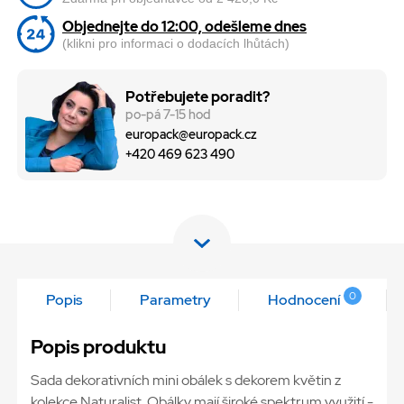
Objednejte do 12:00, odešleme dnes
(klikni pro informaci o dodacích lhůtách)
Potřebujete poradit?
po-pá 7-15 hod
europack@europack.cz
+420 469 623 490
0
Popis
Parametry
Hodnocení
Popis produktu
Sada dekorativních mini obálek s dekorem květin z
kolekce Naturalist. Obálky mají široké spektrum využití -