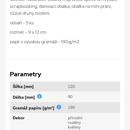
scrapbooking, darovací obálka, obálka na mini přání,
různé druhy tvoření.
obsah - 5 ks
rozměr - 9 x 12 cm
papír s vysokou gramáží - 190g/m2
Parametry
Šířka [mm]
120
90
Délka [mm]
190
Gramáž papíru [g/m²]
Dekor
přírodní
rostliny
květiny