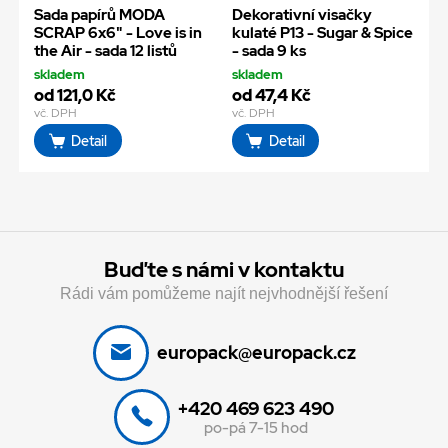
Sada papírů MODA
Dekorativní visačky
SCRAP 6x6" - Love is in
kulaté P13 - Sugar & Spice
the Air - sada 12 listů
- sada 9 ks
skladem
skladem
od 121,0 Kč
od 47,4 Kč
vč. DPH
vč. DPH
Detail
Detail
Buďte s námi v kontaktu
Rádi vám pomůžeme najít nejvhodnější řešení
europack@europack.cz
+420 469 623 490
po-pá 7-15 hod