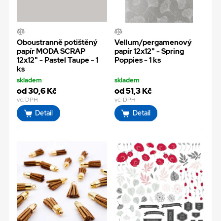
Oboustranně potištěný
Vellum/pergamenový
papír MODA SCRAP
papír 12x12" - Spring
12x12" - Pastel Taupe - 1
Poppies - 1 ks
ks
skladem
skladem
od 30,6 Kč
od 51,3 Kč
vč. DPH
vč. DPH
Detail
Detail