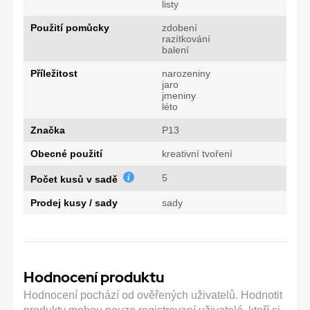
listy
Použití pomůcky
zdobení
razítkování
balení
Příležitost
narozeniny
jaro
jmeniny
léto
Značka
P13
Obecné použití
kreativní tvoření
5
Počet kusů v sadě
Prodej kusy / sady
sady
Hodnocení produktu
Hodnocení pochází od ověřených uživatelů. Hodnotit