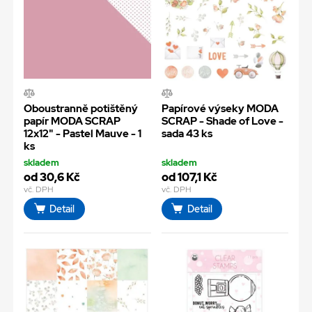
Oboustranně potištěný
Papírové výseky MODA
papír MODA SCRAP
SCRAP - Shade of Love -
12x12" - Pastel Mauve - 1
sada 43 ks
ks
skladem
skladem
od 30,6 Kč
od 107,1 Kč
vč. DPH
vč. DPH
Detail
Detail