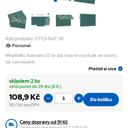
Kód produktu:
CP13-NAT-39
Porovnat
Miniobálky Naturalist 01 se dají krásně využít jak na tvoření,
tak samostatně.
Přečíst si více
skladem 2 ks
větší počet do 29 dní (8.9.)
108,9 Kč
Do košíku
90,0
Kč bez DPH
Ceny dopravy od 91 Kč
Zdarma při objednávce od 2 420,0 Kč