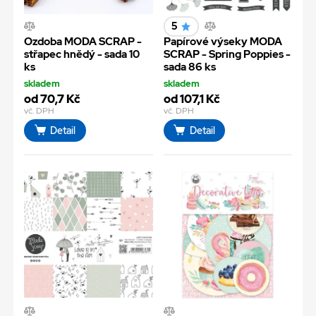
5
Ozdoba MODA SCRAP -
Papírové výseky MODA
střapec hnědý - sada 10
SCRAP - Spring Poppies -
ks
sada 86 ks
skladem
skladem
od 70,7 Kč
od 107,1 Kč
vč. DPH
vč. DPH
Detail
Detail