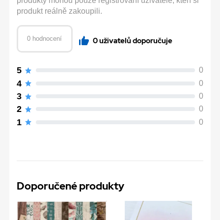
produkty mohou pouze registrovaní uživatelé, kteří si
produkt reálně zakoupili.
0 hodnocení
0 uživatelů doporučuje
5
0
4
0
3
0
2
0
1
0
Doporučené produkty