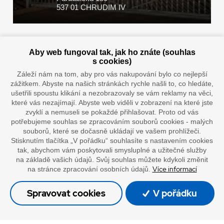
537 01 CHRUDIM IV
Zaplatit u nás můžete hotově i online
Aby web fungoval tak, jak ho znáte (souhlas
s cookies)
Záleží nám na tom, aby pro vás nakupování bylo co nejlepší
zážitkem. Abyste na našich stránkách rychle našli to, co hledáte,
Doprava vaším oblíbeným dopravcem
ušetřili spoustu klikání a nezobrazovaly se vám reklamy na věci,
které vás nezajímají. Abyste web viděli v zobrazení na které jste
zvyklí a nemuseli se pokaždé přihlašovat. Proto od vás
potřebujeme souhlas se zpracováním souborů cookies - malých
souborů, které se dočasně ukládají ve vašem prohlížeči.
Stisknutím tlačítka „V pořádku“ souhlasíte s nastavením cookies
tak, abychom vám poskytovali smysluplné a užitečné služby
na základě vašich údajů. Svůj souhlas můžete kdykoli změnit
Více informací
na stránce zpracování osobních údajů.
”Lepíme s jistotou”
Spravovat cookies
V pořádku
© Oficiální stránky společnosti Europack
Made by