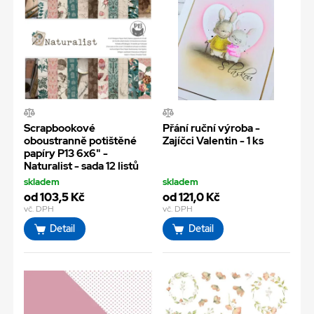
Scrapbookové
Přání ruční výroba -
oboustranně potištěné
Zajíčci Valentin - 1 ks
papíry P13 6x6" -
Naturalist - sada 12 listů
skladem
skladem
od 103,5 Kč
od 121,0 Kč
vč. DPH
vč. DPH
Detail
Detail