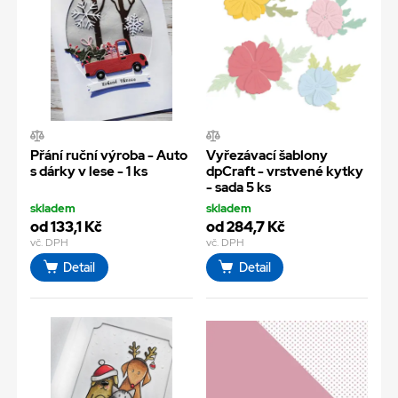
Přání ruční výroba - Auto
Vyřezávací šablony
s dárky v lese - 1 ks
dpCraft - vrstvené kytky
- sada 5 ks
skladem
skladem
od 133,1 Kč
od 284,7 Kč
vč. DPH
vč. DPH
Detail
Detail