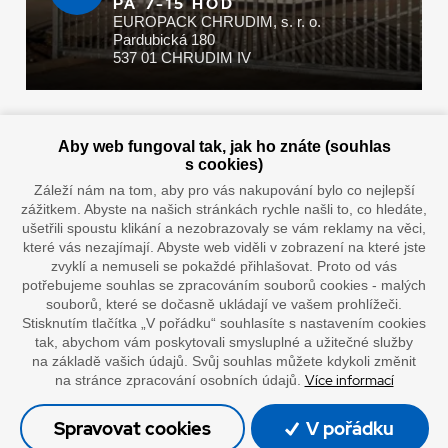
PÁ 7-15 HOD
EUROPACK CHRUDIM, s. r. o.
Pardubická 180
537 01 CHRUDIM IV
Zaplatit u nás můžete hotově i online
Aby web fungoval tak, jak ho znáte (souhlas
s cookies)
Záleží nám na tom, aby pro vás nakupování bylo co nejlepší
zážitkem. Abyste na našich stránkách rychle našli to, co hledáte,
Doprava vaším oblíbeným dopravcem
ušetřili spoustu klikání a nezobrazovaly se vám reklamy na věci,
které vás nezajímají. Abyste web viděli v zobrazení na které jste
zvyklí a nemuseli se pokaždé přihlašovat. Proto od vás
potřebujeme souhlas se zpracováním souborů cookies - malých
souborů, které se dočasně ukládají ve vašem prohlížeči.
Stisknutím tlačítka „V pořádku“ souhlasíte s nastavením cookies
tak, abychom vám poskytovali smysluplné a užitečné služby
na základě vašich údajů. Svůj souhlas můžete kdykoli změnit
Více informací
na stránce zpracování osobních údajů.
”Lepíme s jistotou”
Spravovat cookies
V pořádku
© Oficiální stránky společnosti Europack