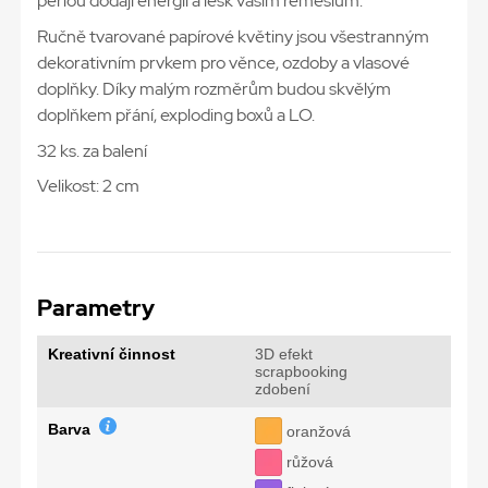
perlou dodají energii a lesk vašim řemeslům.
Ručně tvarované papírové květiny jsou všestranným
dekorativním prvkem pro věnce, ozdoby a vlasové
doplňky. Díky malým rozměrům budou skvělým
doplňkem přání, exploding boxů a LO.
32 ks. za balení
Velikost: 2 cm
Parametry
Kreativní činnost
3D efekt
scrapbooking
zdobení
Barva
oranžová
růžová