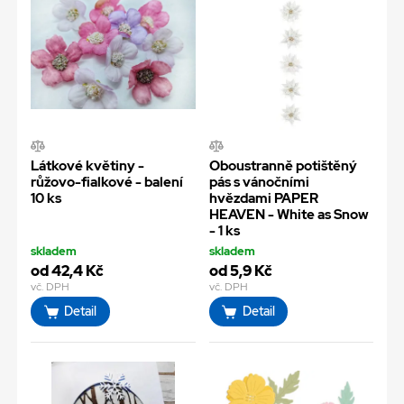
Látkové květiny -
Oboustranně potištěný
růžovo-fialkové - balení
pás s vánočními
10 ks
hvězdami PAPER
HEAVEN - White as Snow
- 1 ks
skladem
skladem
od 42,4 Kč
od 5,9 Kč
vč. DPH
vč. DPH
Detail
Detail