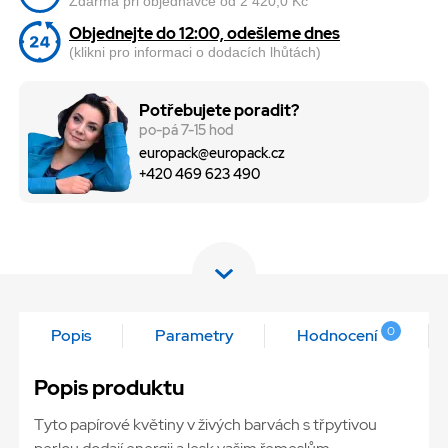
Zdarma při objednávce od 2 420,0 Kč
Objednejte do 12:00, odešleme dnes
(klikni pro informaci o dodacích lhůtách)
Potřebujete poradit?
po-pá 7-15 hod
europack@europack.cz
+420 469 623 490
0
Popis
Parametry
Hodnocení
Popis produktu
Tyto papírové květiny v živých barvách s třpytivou