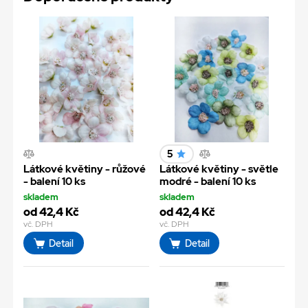
5
Látkové květiny - růžové
Látkové květiny - světle
- balení 10 ks
modré - balení 10 ks
skladem
skladem
od 42,4 Kč
od 42,4 Kč
vč. DPH
vč. DPH
Detail
Detail