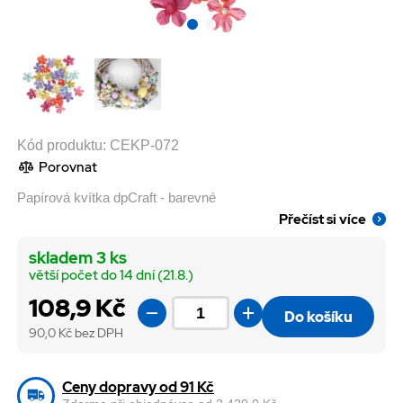
Kód produktu:
CEKP-072
Porovnat
Papírová kvítka dpCraft - barevné
Přečíst si více
skladem 3 ks
větší počet do 14 dní (21.8.)
108,9 Kč
Do košíku
90,0
Kč bez DPH
Ceny dopravy od 91 Kč