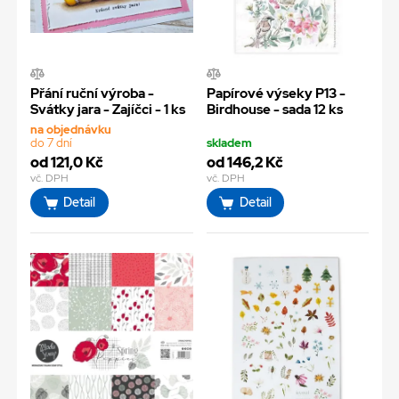
Přání ruční výroba -
Papírové výseky P13 -
Svátky jara - Zajíčci - 1 ks
Birdhouse - sada 12 ks
na objednávku
do 7 dní
skladem
od 121,0 Kč
od 146,2 Kč
vč. DPH
vč. DPH
Detail
Detail