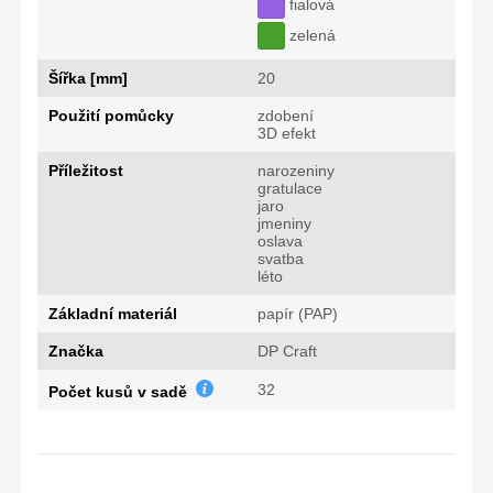
fialová
zelená
Šířka [mm]
20
Použití pomůcky
zdobení
3D efekt
Příležitost
narozeniny
gratulace
jaro
jmeniny
oslava
svatba
léto
Základní materiál
papír (PAP)
Značka
DP Craft
32
Počet kusů v sadě