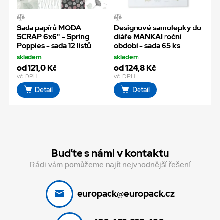
Sada papírů MODA
Designové samolepky do
SCRAP 6x6" - Spring
diáře MANKAI roční
Poppies - sada 12 listů
období - sada 65 ks
skladem
skladem
od 121,0 Kč
od 124,8 Kč
vč. DPH
vč. DPH
Detail
Detail
Buďte s námi v kontaktu
Rádi vám pomůžeme najít nejvhodnější řešení
europack@europack.cz