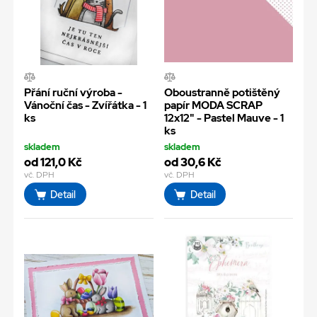
Přání ruční výroba -
Oboustranně potištěný
Vánoční čas - Zvířátka - 1
papír MODA SCRAP
ks
12x12" - Pastel Mauve - 1
ks
skladem
skladem
od 121,0 Kč
od 30,6 Kč
vč. DPH
vč. DPH
Detail
Detail