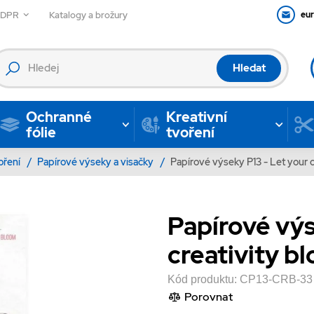
GDPR
Katalogy a brožury
eu
Hledat
Ochranné
Kreativní
fólie
tvoření
voření
/
Papírové výseky a visačky
/
Papírové výseky P13 - Let your c
Papírové výs
creativity bl
Kód produktu:
CP13-CRB-33
Porovnat