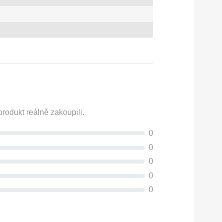
rodukt reálně zakoupili.
0
0
0
0
0