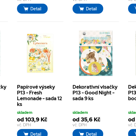
Detail
Detail
čky
Papírové výseky
Dekorativní visačky
Dek
P13 - Fresh
P13 - Good Night -
P13
Lemonade - sada 12
sada 9 ks
boo
ks
skladem
skladem
skl
od 103,9 Kč
od 35,6 Kč
od
vč. DPH
vč. DPH
vč.
Detail
Detail