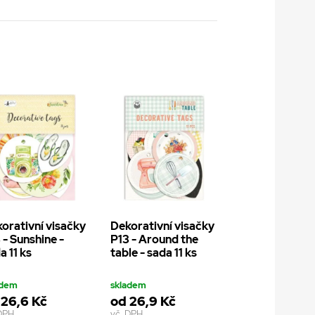
orativní visačky
Dekorativní visačky
 - Sunshine -
P13 - Around the
a 11 ks
table - sada 11 ks
adem
skladem
 26,6 Kč
od 26,9 Kč
 DPH
vč. DPH