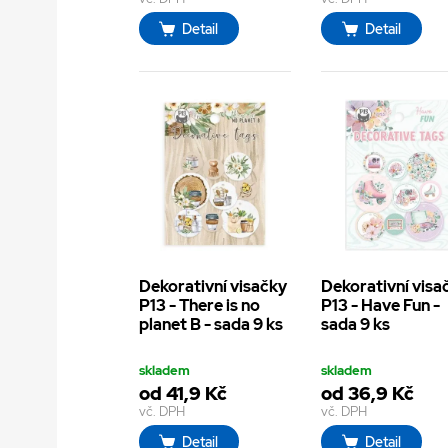
Detail
Detail
Dekorativní visačky
Dekorativní visa
P13 - There is no
P13 - Have Fun -
planet B - sada 9 ks
sada 9 ks
skladem
skladem
od 41,9 Kč
od 36,9 Kč
vč. DPH
vč. DPH
Detail
Detail