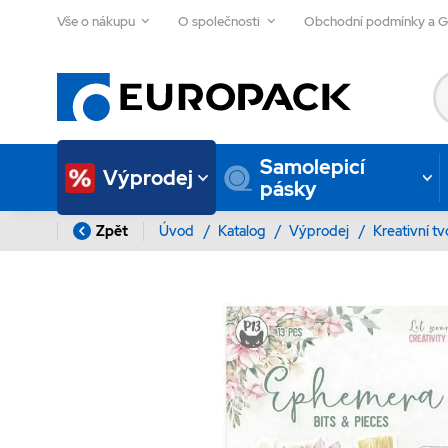
Vše o nákupu
O společnosti
Obchodní podmínky a 
Samolepicí
Výprodej
pásky
Zpět
Úvod
/
Katalog
/
Výprodej
/
Kreativní t