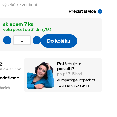
h výseků ke zdobení
Přečíst si více
skladem 7 ks
větší počet do 31 dní (7.9.)
Do košíku
Potřebujete
Kč
poradit?
d 2 420,0 Kč
po-pá 7-15 hod
, odešleme
europack@europack.cz
+420 469 623 490
odacích