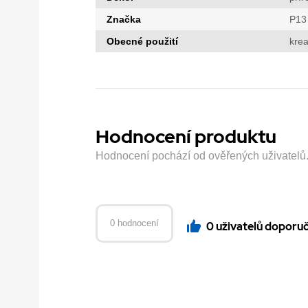
Značka
P13
Obecné použití
krea
Hodnocení produktu
Hodnocení pochází od ověřených uživatelů. H
0 hodnocení
0 uživatelů doporu