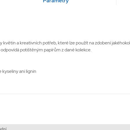
Parametry
větin a kreativních potřeb, které lze použít na zdobení jakéhokol
y odpovídá potištěným papírům z dané kolekce.
kyseliny ani lignin
odní