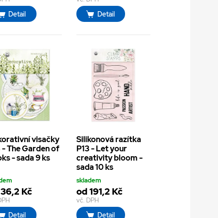
Detail
Detail
orativní visačky
Silikonová razítka
 - The Garden of
P13 - Let your
ks - sada 9 ks
creativity bloom -
sada 10 ks
adem
skladem
 36,2 Kč
od 191,2 Kč
 DPH
vč. DPH
Detail
Detail