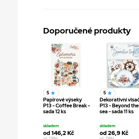
Doporučené produkty
5
5
Papírové výseky
Dekorativní visa
P13 - Coffee Break -
P13 - Beyond the
sada 12 ks
sea - sada 11 ks
skladem
skladem
od 146,2 Kč
od 26,9 Kč
vč. DPH
vč. DPH