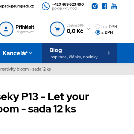
+420 469 623 490
ropack@europack.cz
po-pá 7-15 hod
včetně DPH
Přihlásit
bez DPH
0,0 Kč
Registrovat
s DPH
Blog
Kancelář
Inspirace, články, novinky
reativity bloom - sada 12 ks
eky P13 - Let your
oom - sada 12 ks