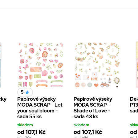
5
čky
Papírové výseky
Papírové výseky
Dek
MODA SCRAP - Let
MODA SCRAP -
P13
your soul bloom -
Shade of Love -
sad
sada 55 ks
sada 43 ks
skladem
skladem
skl
od 107,1 Kč
od 107,1 Kč
od
vč. DPH
vč. DPH
vč.