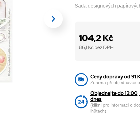
Sada designových papírovýc
104,2 Kč
86,1
Kč bez DPH
Ceny dopravy od 91 
Zdarma při objednávce o
Objednejte do 12:00
dnes
(klikni pro informaci o d
lhůtách)