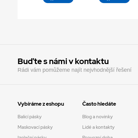
Buďte s námi v kontaktu
Rádi vám pomůžeme najít nejvhodnější řešení
Vybíráme z eshopu
Často hledáte
Balicí pásky
Blog a novinky
Maskovací pásky
Lidé a kontakty
Izolační pásky
Provozní doba