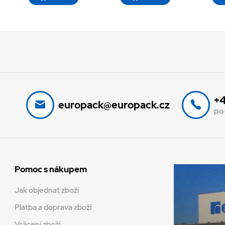
+4
europack@europack.cz
po
Pomoc s nákupem
Jak objednat zboží
Platba a doprava zboží
Vrácení zboží