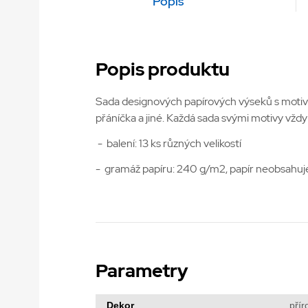
Popis
Popis produktu
Sada designových papírových výseků s motivy k
přáníčka a jiné. Každá sada svými motivy vžd
- balení: 13 ks různých velikostí
- gramáž papíru: 240 g/m2, papír neobsahuje 
Parametry
Dekor
přír