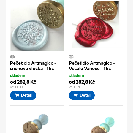
Pečetidlo Artmagico -
Pečetidlo Artmagico -
sněhová vločka - 1 ks
Veselé Vánoce - 1 ks
skladem
skladem
od 282,8 Kč
od 282,8 Kč
vč. DPH
vč. DPH
Detail
Detail