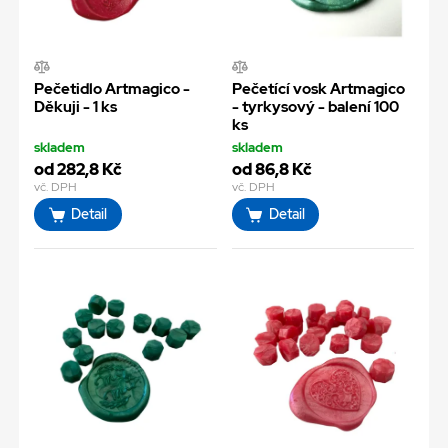
Pečetidlo Artmagico -
Pečetící vosk Artmagico
Děkuji - 1 ks
- tyrkysový - balení 100
ks
skladem
skladem
od 282,8 Kč
od 86,8 Kč
vč. DPH
vč. DPH
Detail
Detail