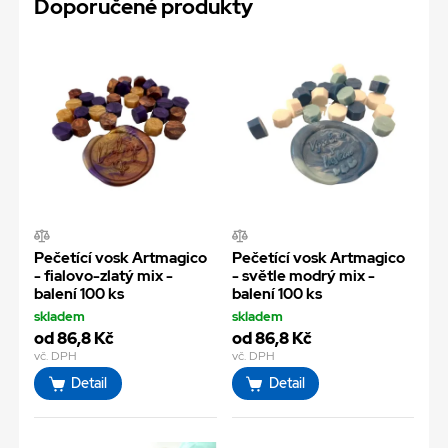
Doporučené produkty
Pečetící vosk Artmagico
Pečetící vosk Artmagico
- fialovo-zlatý mix -
- světle modrý mix -
balení 100 ks
balení 100 ks
skladem
skladem
od 86,8 Kč
od 86,8 Kč
vč. DPH
vč. DPH
Detail
Detail