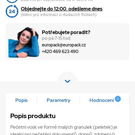
Objednejte do 12:00, odešleme dnes
(klikni pro informaci o dodacích lhůtách)
Potřebujete poradit?
po-pá 7-15 hod
europack@europack.cz
+420 469 623 490
0
Popis
Parametry
Hodnocení
Popis produktu
Pečetní vosk ve formě malých granulek (peletek) je
ideální pro pečetění dokumentů, dopisů, zdobení či