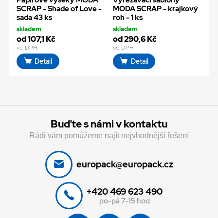
Papírové výseky MODA
Vyřezávací šablony
SCRAP - Shade of Love -
MODA SCRAP - krajkový
sada 43 ks
roh - 1 ks
skladem
skladem
od 107,1 Kč
od 290,6 Kč
vč. DPH
vč. DPH
Detail
Detail
Buďte s námi v kontaktu
Rádi vám pomůžeme najít nejvhodnější řešení
europack@europack.cz
+420 469 623 490
po-pá 7-15 hod