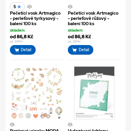
5
Pečetící vosk Artmagico
Pečetící vosk Artmagico
- perleťově tyrkysový -
- perleťově růžový -
balení 100 ks
balení 100 ks
skladem
skladem
od 86,8 Kč
od 86,8 Kč
vč. DPH
vč. DPH
Detail
Detail