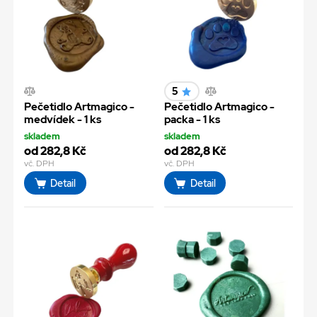
5
Pečetidlo Artmagico -
Pečetidlo Artmagico -
medvídek - 1 ks
packa - 1 ks
skladem
skladem
od 282,8 Kč
od 282,8 Kč
vč. DPH
vč. DPH
Detail
Detail