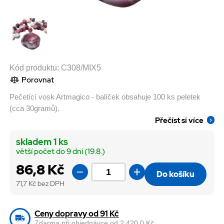
Kód produktu:
C308/MIX5
Porovnat
Pečetící vosk Artmagico - balíček obsahuje 100 ks peletek
(cca 30gramů).
Přečíst si více
skladem 1 ks
větší počet do 9 dní (19.8.)
86,8 Kč
Do košíku
71,7
Kč bez DPH
Ceny dopravy od 91 Kč
Zdarma při objednávce od 2 420,0 Kč