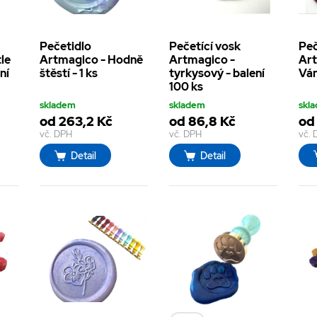
Pečetidlo
Pečetící vosk
Peč
le
Artmagico - Hodně
Artmagico -
Art
ní
štěstí - 1 ks
tyrkysový - balení
Ván
100 ks
skladem
skladem
skl
od 263,2 Kč
od 86,8 Kč
od
vč. DPH
vč. DPH
vč.
Detail
Detail