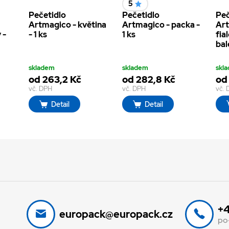
5
Pečetidlo
Pečetidlo
Peč
Artmagico - květina
Artmagico - packa -
Art
 -
- 1 ks
1 ks
fia
bal
skladem
skladem
skl
od 263,2 Kč
od 282,8 Kč
od
vč. DPH
vč. DPH
vč.
Detail
Detail
+4
europack@europack.cz
po