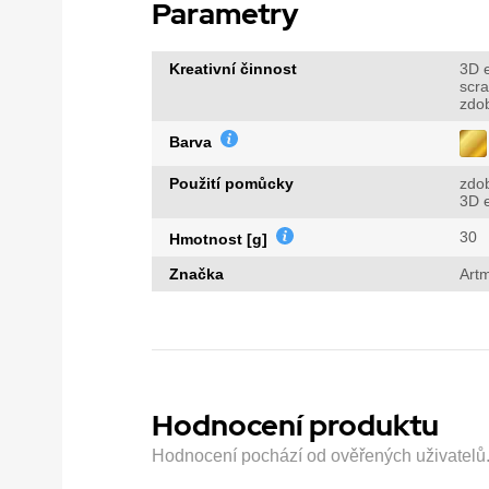
Parametry
Kreativní činnost
3D e
scr
zdo
Barva
Použití pomůcky
zdo
3D e
30
Hmotnost [g]
Značka
Art
Hodnocení produktu
Hodnocení pochází od ověřených uživatelů. H