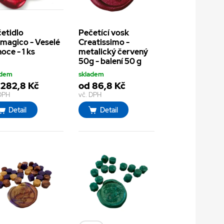
etidlo
Pečetící vosk
magico - Veselé
Creatissimo -
oce - 1 ks
metalický červený
50g - balení 50 g
adem
skladem
 282,8 Kč
od 86,8 Kč
 DPH
vč. DPH
Detail
Detail