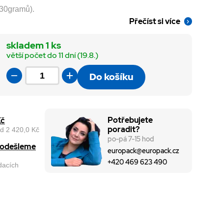
 30gramů).
Přečíst si více
skladem 1 ks
větší počet do 11 dní (19.8.)
Do košíku
Potřebujete
Kč
poradit?
d 2 420,0 Kč
po-pá 7-15 hod
, odešleme
europack@europack.cz
+420 469 623 490
odacích