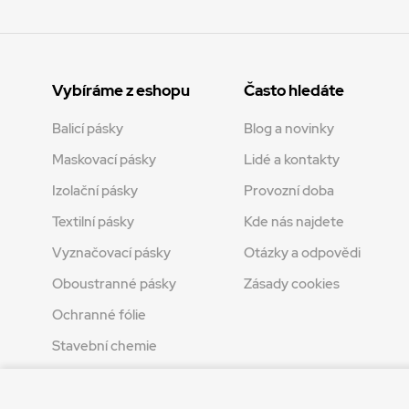
Vybíráme z eshopu
Často hledáte
Balicí pásky
Blog a novinky
Maskovací pásky
Lidé a kontakty
Izolační pásky
Provozní doba
Textilní pásky
Kde nás najdete
Vyznačovací pásky
Otázky a odpovědi
Oboustranné pásky
Zásady cookies
Ochranné fólie
Stavební chemie
Tvoření