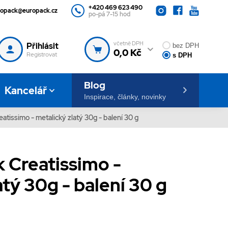
+420 469 623 490
ropack@europack.cz
po-pá 7-15 hod
včetně DPH
Přihlásit
bez DPH
0,0 Kč
Registrovat
s DPH
Blog
Kancelář
Inspirace, články, novinky
eatissimo - metalický zlatý 30g - balení 30 g
k Creatissimo -
atý 30g - balení 30 g