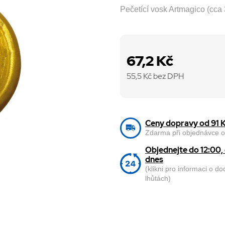
Pečetící vosk Artmagico (cca
67,2 Kč
55,5
Kč bez DPH
Ceny dopravy od 91 
Zdarma při objednávce o
Objednejte do 12:00
dnes
(klikni pro informaci o d
lhůtách)