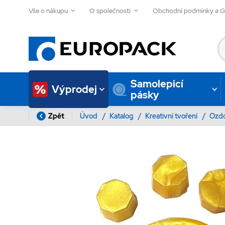
Vše o nákupu
O společnosti
Obchodní podmínky a 
Samolepicí
Výprodej
pásky
Zpět
Úvod
/
Katalog
/
Kreativní tvoření
/
Ozd