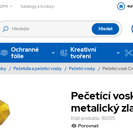
GDPR
Katalogy a brožury
eu
Hledat
Ochranné
Kreativní
fólie
tvoření
oby
/
Pečetidla a pečetící vosky
/
Pečetní vosky
/
Pečetící vosk Cr
Pečetící vos
metalický zl
Kód produktu:
80205
Porovnat