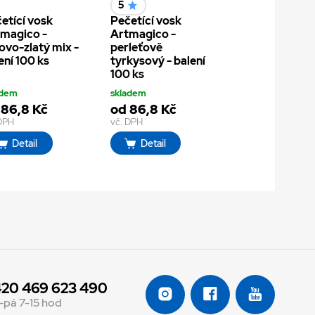
5
etící vosk
Pečetící vosk
magico -
Artmagico -
lovo-zlatý mix -
perleťově
ení 100 ks
tyrkysový - balení
100 ks
adem
skladem
 86,8 Kč
od 86,8 Kč
 DPH
vč. DPH
Detail
Detail
20 469 623 490
-pá 7-15 hod