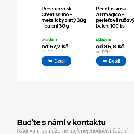
Pečetící vosk
Pečetící vosk
Creatissimo -
Artmagico -
metalický zlatý 30g
perleťově růžový
- balení 30 g
balení 100 ks
skladem
skladem
od 67,2 Kč
od 86,8 Kč
vč. DPH
vč. DPH
Detail
Detail
Buďte s námi v kontaktu
Rádi vám pomůžeme najít nejvhodnější řešení