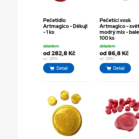
Pečetidlo
Pečetící vosk
Artmagico - Děkuji
Artmagico - svět
- 1 ks
modrý mix - bale
100 ks
skladem
skladem
od 282,8 Kč
od 86,8 Kč
vč. DPH
vč. DPH
Detail
Detail