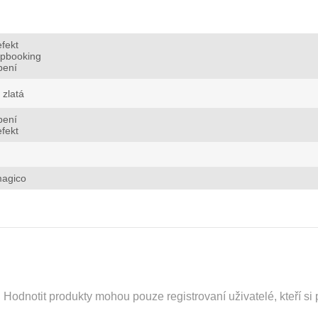
fekt
apbooking
bení
zlatá
bení
fekt
magico
odnotit produkty mohou pouze registrovaní uživatelé, kteří si p