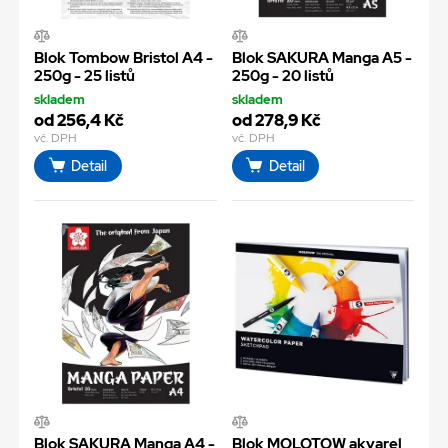
Blok Tombow Bristol A4 -
Blok SAKURA Manga A5 -
250g - 25 listů
250g - 20 listů
skladem
skladem
od 256,4 Kč
od 278,9 Kč
vč. DPH
vč. DPH
Detail
Detail
Blok SAKURA Manga A4 -
Blok MOLOTOW akvarel