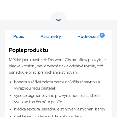
0
Popis
Parametry
Hodnocení
Popis produktu
Měkké jádro pastelek Derwent Chromaflow poskytuje
hladké kreslení, navíc zvládá tlak a odolává rozbití, což
usnadňuje práci při míchání a stínování.
bohatá a zářivá paleta barev z ní dělá zábavnou a
výraznou řadu pastelek
vysoce pigmentované pro výraznou práci, která
vynikne i na černém papíře
hladká textura usnadňuje stínování a míchání barev
měkké jádro, které odolá rozbití a tlaku