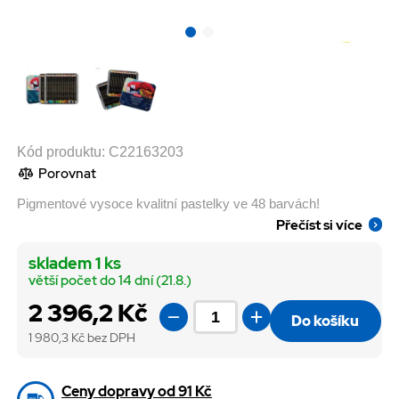
Kód produktu:
C22163203
Porovnat
Pigmentové vysoce kvalitní pastelky ve 48 barvách!
Přečíst si více
skladem 1 ks
větší počet do 14 dní (21.8.)
2 396,2 Kč
Do košíku
1 980,3
Kč bez DPH
Ceny dopravy od 91 Kč