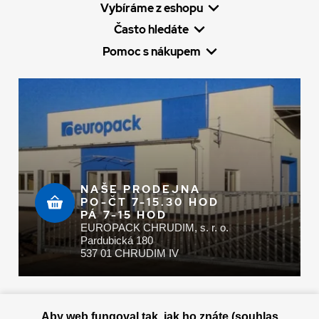
Vybíráme z eshopu
Často hledáte
Pomoc s nákupem
NAŠE PRODEJNA
PO-ČT 7-15.30 HOD
PÁ 7-15 HOD
EUROPACK CHRUDIM, s. r. o.
Pardubická 180
537 01 CHRUDIM IV
Zaplatit u nás můžete hotově i online
Aby web fungoval tak, jak ho znáte (souhlas