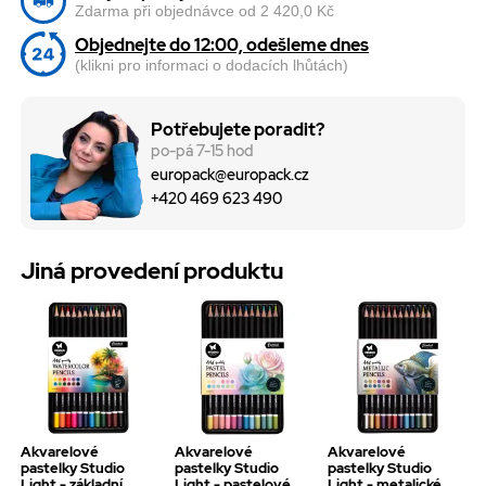
Zdarma při objednávce od 2 420,0 Kč
Objednejte do 12:00, odešleme dnes
(klikni pro informaci o dodacích lhůtách)
Potřebujete poradit?
po-pá 7-15 hod
europack@europack.cz
+420 469 623 490
Jiná provedení produktu
Akvarelové
Akvarelové
Akvarelové
pastelky Studio
pastelky Studio
pastelky Studio
Light - základní
Light - pastelové
Light - metalické