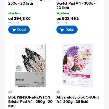
250g - 20 listů
SketchPad A4 - 300g -
20 listů
skladem
skladem
od 394,3 Kč
od 503,4 Kč
vč. DPH
vč. DPH
Detail
Detail
Blok WINSOR&NEWTON
Akvarelový blok OHUHU
Bristol Pad A4 - 250g - 20
A4, 300g - 36 listů
listů