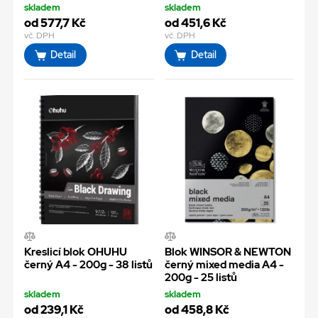
skladem
skladem
od 577,7 Kč
od 451,6 Kč
vč. DPH
vč. DPH
Detail
Detail
Kreslicí blok OHUHU
Blok WINSOR & NEWTON
černý A4 - 200g - 38 listů
černý mixed media A4 -
200g - 25 listů
skladem
skladem
od 239,1 Kč
od 458,8 Kč