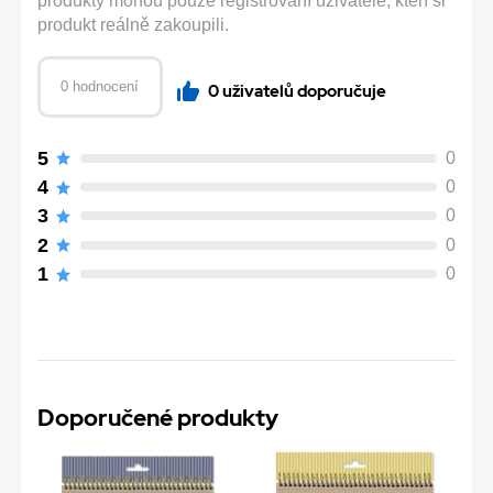
produkty mohou pouze registrovaní uživatelé, kteří si
produkt reálně zakoupili.
0 hodnocení
0 uživatelů doporučuje
5
0
4
0
3
0
2
0
1
0
Doporučené produkty