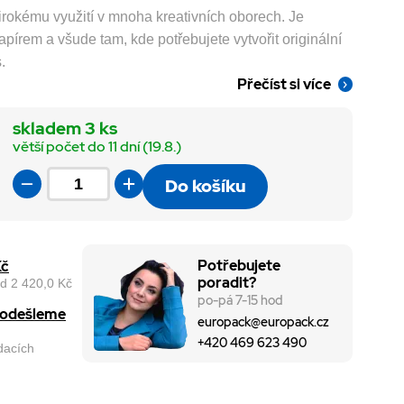
irokému využití v mnoha kreativních oborech. Je
apírem a všude tam, kde potřebujete vytvořit originální
.
Přečíst si více
skladem 3 ks
větší počet do 11 dní (19.8.)
Do košíku
Potřebujete
Kč
poradit?
d 2 420,0 Kč
po-pá 7-15 hod
, odešleme
europack@europack.cz
+420 469 623 490
odacích