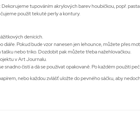
 Dekorujeme tupováním akrylových barev houbičkou, popř. pasta
čujeme použít tekuté perly a kontury.
ážitkových denících.
 diáře. Pokud bude vzor nanesen jen lehounce, můžete přes motivy
v na tašku nebo triko. Dozdobit pak můžete třeba nažehlovačkou.
jektu v Art Journalu.
se snadno čistí a dá se používat opakovaně. Po každém použití peč
papírem, nebo každou zvlášť uložte do pevného sáčku, aby nedoch