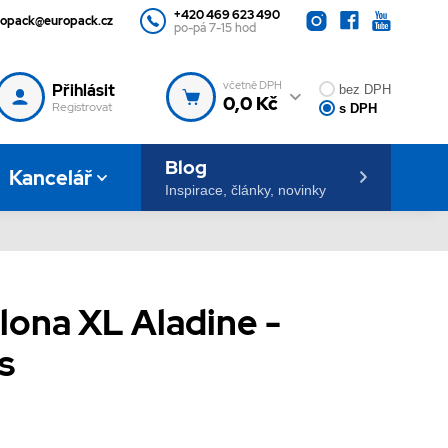
+420 469 623 490
ropack@europack.cz
po-pá 7-15 hod
včetně DPH
Přihlásit
bez DPH
0,0 Kč
Registrovat
s DPH
Blog
Kancelář
Inspirace, články, novinky
lona XL Aladine -
ks