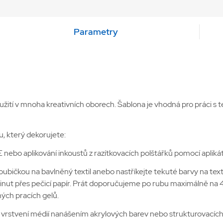
Parametry
ití v mnoha kreativních oborech. Šablona je vhodná pro práci s t
u, který dekorujete:
nebo aplikování inkoustů z razítkovacích polštářků pomocí aplik
houbičkou na bavlněný textil anebo nastříkejte tekuté barvy na texti
nut přes pečicí papír. Prát doporučujeme po rubu maximálně na 40
ých pracích gelů.
 vrstvení médií nanášením akrylových barev nebo strukturovacích