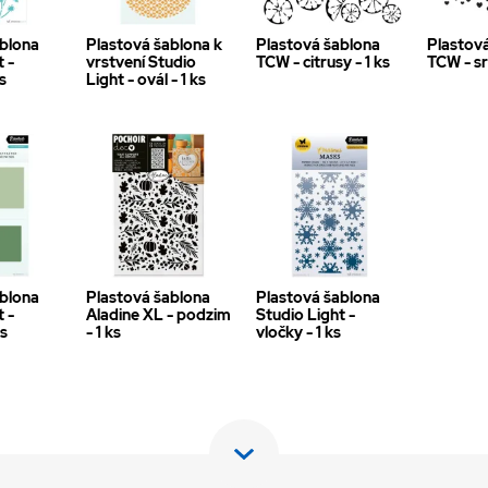
ablona
Plastová šablona k
Plastová šablona
Plastov
t -
vrstvení Studio
TCW - citrusy - 1 ks
TCW - sr
ks
Light - ovál - 1 ks
ablona
Plastová šablona
Plastová šablona
t -
Aladine XL - podzim
Studio Light -
ks
- 1 ks
vločky - 1 ks