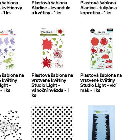
á šablona
Plastová šablona
Plastová šablona
- květinový
Aladine - levandule
Aladine - tulipán a
- 1 ks
a květiny - 1 ks
kopretina - 1 ks
á šablona na
Plastová šablona na
Plastová šablona na
 květiny
vrstvené květiny
vrstvené květiny
ight -
Studio Light -
Studio Light - vlčí
- 1 ks
vánoční hvězda - 1
mák - 1 ks
ks