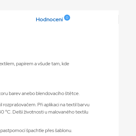
0
Hodnocení
extilem, papírem a všude tam, kde
átoru barev anebo blendovacího štětce.
l rozprašovačem. Při aplikaci na textil barvu
 °C. Delší životnosti u malovaného textilu
pastpomocí špachtle přes šablonu.