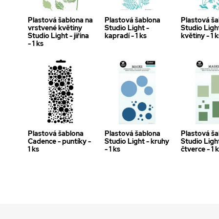
Plastová šablona na
Plastová šablona
Plastová š
vrstvené květiny
Studio Light -
Studio Ligh
Studio Light - jiřina
kapradí - 1 ks
květiny - 1 
- 1 ks
Plastová šablona
Plastová šablona
Plastová š
Cadence - puntíky -
Studio Light - kruhy
Studio Ligh
1 ks
- 1 ks
čtverce - 1 