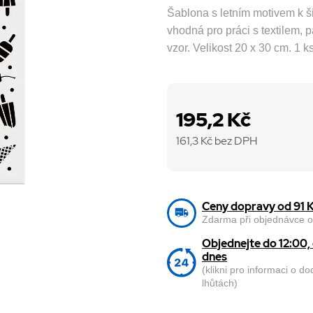
Šablona s letním motivem k š
vhodná pro práci s textilem, p
vzor. Velikost 20 x 30 cm. 1 ks
195,2 Kč
161,3
Kč bez DPH
Ceny dopravy od 91 
Zdarma při objednávce o
Objednejte do 12:00
dnes
(klikni pro informaci o d
lhůtách)