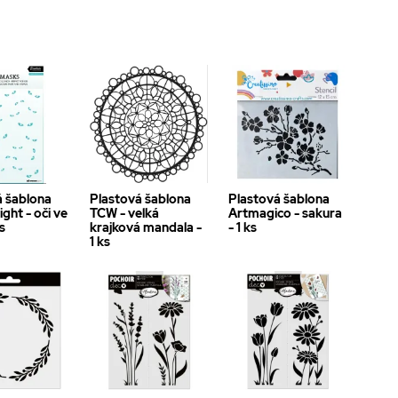
á šablona
Plastová šablona
Plastová šablona
ight - oči ve
TCW - velká
Artmagico - sakura
s
krajková mandala -
- 1 ks
1 ks