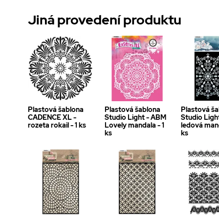
Jiná provedení produktu
Plastová šablona
Plastová šablona
Plastová š
CADENCE XL -
Studio Light - ABM
Studio Ligh
rozeta rokail - 1 ks
Lovely mandala - 1
ledová mand
ks
ks