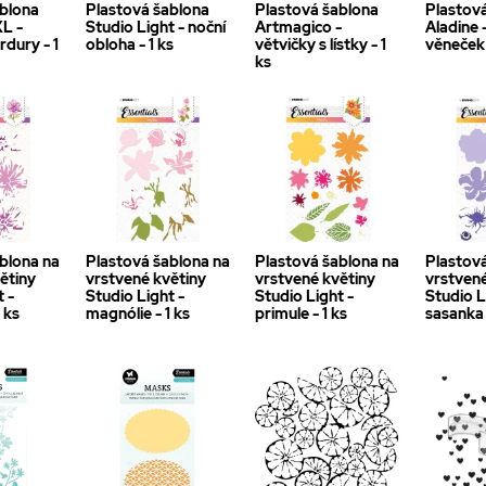
ablona
Plastová šablona
Plastová šablona
Plastov
L -
Studio Light - noční
Artmagico -
Aladine 
rdury - 1
obloha - 1 ks
větvičky s lístky - 1
věneček 
ks
blona na
Plastová šablona na
Plastová šablona na
Plastov
ětiny
vrstvené květiny
vrstvené květiny
vrstvené
t -
Studio Light -
Studio Light -
Studio L
 ks
magnólie - 1 ks
primule - 1 ks
sasanka 