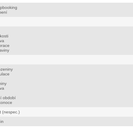
apbooking
bení
kosti
va
orace
aviny
ozeniny
ulace
niny
va
í období
konoce
t (nespec.)
in