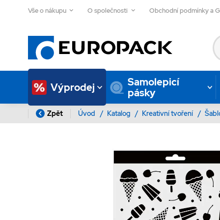
Vše o nákupu
O společnosti
Obchodní podmínky a 
Samolepicí
Výprodej
pásky
Zpět
Úvod
/
Katalog
/
Kreativní tvoření
/
Šab