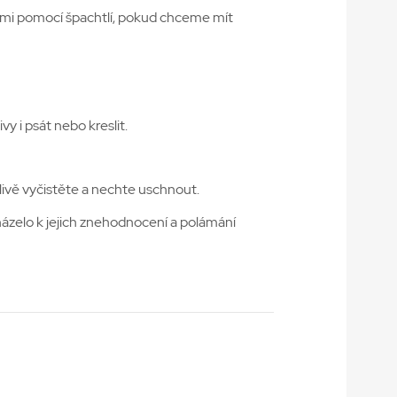
mi pomocí špachtlí, pokud chceme mít
 i psát nebo kreslit.
livě vyčistěte a nechte uschnout.
ázelo k jejich znehodnocení a polámání