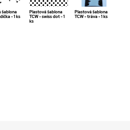
á šablona
Plastová šablona
Plastová šablona
díčka - 1 ks
TCW - swiss dot - 1
TCW - tráva - 1 ks
ks