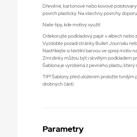
Dřevěné, kartonové nebo kovové polotovary:
povrch plastický. Na všechny povrchy doporu
Naše tipy, kde motivy využít:
Odekorujte podkladový papír v albech nebo z
Vyzdobte pozadí stránky Bullet Journalu nebo
Nastříkejte si textilní barvou ve spreji moti
Zmrzlinky můžou být i skvělým podkladem pro
Šablona je vyrobena z pevného plastu, který 
TIP! Šablony před uložením proložte tvrdým 
drobných částí.
Parametry