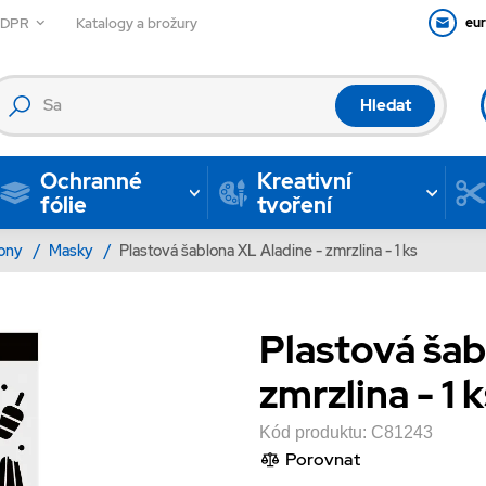
GDPR
Katalogy a brožury
eu
Hledat
Ochranné
Kreativní
fólie
tvoření
lony
/
Masky
/
Plastová šablona XL Aladine - zmrzlina - 1 ks
Plastová šab
zmrzlina - 1 
Kód produktu:
C81243
Porovnat