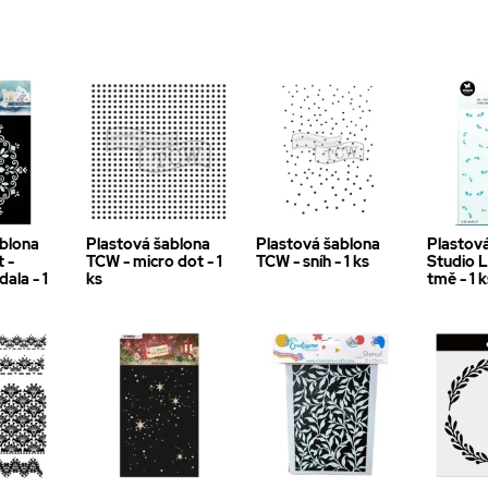
ablona
Plastová šablona
Plastová šablona
Plastov
t -
TCW - micro dot - 1
TCW - sníh - 1 ks
Studio L
ala - 1
ks
tmě - 1 k