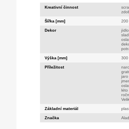
Kreativní činnost
scr
zdo
Šířka [mm]
200
Dekor
jídlo
slad
osla
dek
potr
Výška [mm]
300
Příležitost
nar
grat
jaro
jme
osla
léto
ročn
Veli
Základní materiál
plas
Značka
Alad