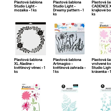
Plastová šablona
Plastová šablona
Plastová š
Studio Light -
Studio Light -
CADENCE X
mozaika - 1 ks
Dreamy pattern - 1
krajkové bo
ks
ks
Plastová šablona
Plastová šablona
Plastová ša
XL Aladine -
Artmagico -
vrstvené kv
květinový věnec - 1
květinová zahrada -
Studio Ligh
ks
1 ks
krásenka - 1