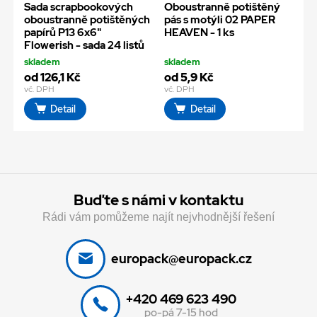
Sada scrapbookových
Oboustranně potištěný
oboustranně potištěných
pás s motýli 02 PAPER
papírů P13 6x6"
HEAVEN - 1 ks
Flowerish - sada 24 listů
skladem
skladem
od 126,1 Kč
od 5,9 Kč
vč. DPH
vč. DPH
Detail
Detail
Buďte s námi v kontaktu
Rádi vám pomůžeme najít nejvhodnější řešení
europack@europack.cz
+420 469 623 490
po-pá 7-15 hod