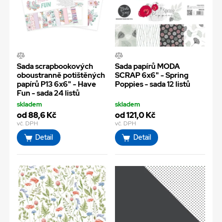
Sada scrapbookových
Sada papírů MODA
oboustranně potištěných
SCRAP 6x6" - Spring
papírů P13 6x6" - Have
Poppies - sada 12 listů
Fun - sada 24 listů
skladem
skladem
od 88,6 Kč
od 121,0 Kč
vč. DPH
vč. DPH
Detail
Detail