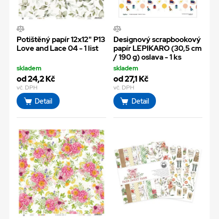
Potištěný papír 12x12" P13
Designový scrapbookový
Love and Lace 04 - 1 list
papír LEPIKARO (30,5 cm
/ 190 g) oslava - 1 ks
skladem
skladem
od 24,2 Kč
od 27,1 Kč
vč. DPH
vč. DPH
Detail
Detail