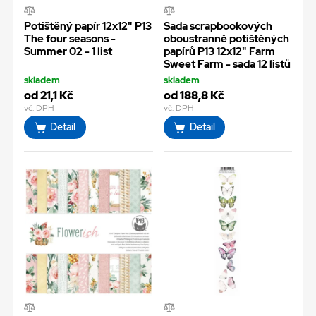
Potištěný papír 12x12" P13
Sada scrapbookových
The four seasons -
oboustranně potištěných
Summer 02 - 1 list
papírů P13 12x12" Farm
Sweet Farm - sada 12 listů
skladem
skladem
od 21,1 Kč
od 188,8 Kč
vč. DPH
vč. DPH
Detail
Detail