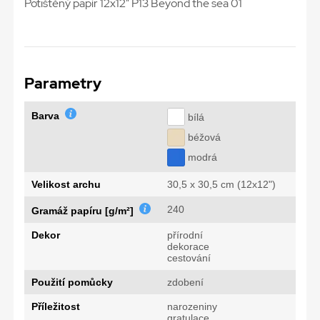
Potištěný papír 12x12" P13 Beyond the sea 01
Parametry
Barva
bílá
béžová
modrá
Velikost archu
30,5 x 30,5 cm (12x12")
240
Gramáž papíru [g/m²]
Dekor
přírodní
dekorace
cestování
Použití pomůcky
zdobení
Příležitost
narozeniny
gratulace