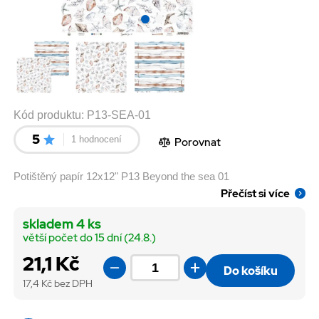
Kód produktu:
P13-SEA-01
5
1 hodnocení
Porovnat
Potištěný papír 12x12" P13 Beyond the sea 01
Přečíst si více
skladem 4 ks
větší počet do 15 dní (24.8.)
21,1 Kč
Do košíku
17,4
Kč bez DPH