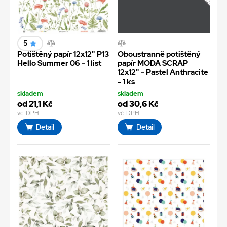
5
Potištěný papír 12x12" P13
Oboustranně potištěný
Hello Summer 06 - 1 list
papír MODA SCRAP
12x12" - Pastel Anthracite
- 1 ks
skladem
skladem
od 21,1 Kč
od 30,6 Kč
vč. DPH
vč. DPH
Detail
Detail