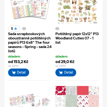
5
Sada scrapbookových
Potištěný papír 12x12" P13
oboustranně potištěných
Woodland Cuties 07 - 1
papírů P13 6x8" The four
list
seasons - Spring - sada 24
listů
skladem
skladem
od 153,2 Kč
od 29,0 Kč
vč. DPH
vč. DPH
Detail
Detail