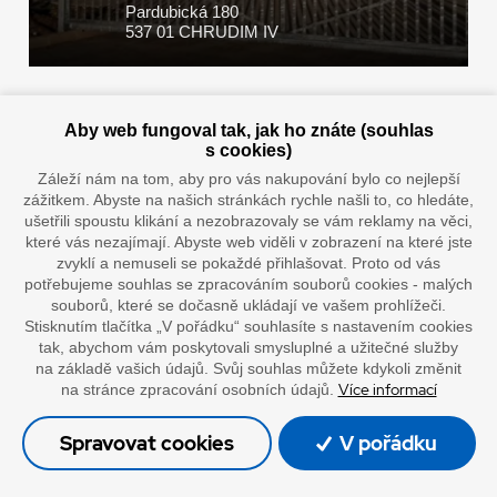
Pardubická 180
537 01 CHRUDIM IV
Zaplatit u nás můžete hotově i online
Aby web fungoval tak, jak ho znáte (souhlas
s cookies)
Záleží nám na tom, aby pro vás nakupování bylo co nejlepší
zážitkem. Abyste na našich stránkách rychle našli to, co hledáte,
Doprava vaším oblíbeným dopravcem
ušetřili spoustu klikání a nezobrazovaly se vám reklamy na věci,
které vás nezajímají. Abyste web viděli v zobrazení na které jste
zvyklí a nemuseli se pokaždé přihlašovat. Proto od vás
potřebujeme souhlas se zpracováním souborů cookies - malých
souborů, které se dočasně ukládají ve vašem prohlížeči.
Stisknutím tlačítka „V pořádku“ souhlasíte s nastavením cookies
tak, abychom vám poskytovali smysluplné a užitečné služby
na základě vašich údajů. Svůj souhlas můžete kdykoli změnit
Více informací
na stránce zpracování osobních údajů.
”Lepíme s jistotou”
Spravovat cookies
V pořádku
© Oficiální stránky společnosti Europack
Made by