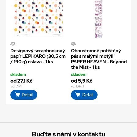
Designový scrapbookový
Oboustranně potištěný
papír LEPIKARO (30,5 cm
pás s malými motýli
/ 190 g) oslava - 1 ks
PAPER HEAVEN - Beyond
the Mist - 1 ks
skladem
skladem
od 27,1 Kč
od 5,9 Kč
vč. DPH
vč. DPH
Detail
Detail
Buďte s námi v kontaktu