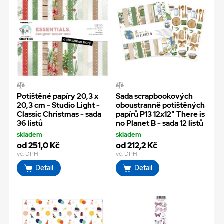
Potištěné papíry 20,3 x
Sada scrapbookových
20,3 cm - Studio Light -
oboustranně potištěných
Classic Christmas - sada
papírů P13 12x12" There is
36 listů
no Planet B - sada 12 listů
skladem
skladem
od 251,0 Kč
od 212,2 Kč
vč. DPH
vč. DPH
Detail
Detail