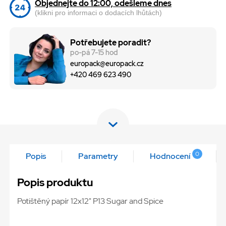
Objednejte do 12:00, odešleme dnes
(klikni pro informaci o dodacích lhůtách)
Potřebujete poradit?
po-pá 7-15 hod
europack@europack.cz
+420 469 623 490
0
Popis
Parametry
Hodnocení
Popis produktu
Potištěný papír 12x12" P13 Sugar and Spice