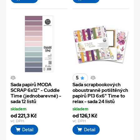
5
Sada papírů MODA
Sada scrapbookových
SCRAP 6x12" - Cuddle
oboustranně potištěných
Time (jednobarevné) -
papírů P13 6x6" Time to
sada 12 listů
relax - sada 24 listů
skladem
skladem
od 221,3 Kč
od 126,1 Kč
vč. DPH
vč. DPH
Detail
Detail