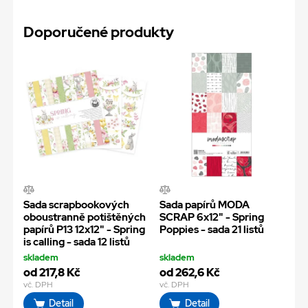
Doporučené produkty
Sada scrapbookových
Sada papírů MODA
oboustranně potištěných
SCRAP 6x12" - Spring
papírů P13 12x12" - Spring
Poppies - sada 21 listů
is calling - sada 12 listů
skladem
skladem
od 217,8 Kč
od 262,6 Kč
vč. DPH
vč. DPH
Detail
Detail