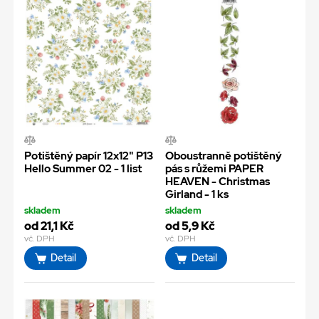
Potištěný papír 12x12" P13
Oboustranně potištěný
Hello Summer 02 - 1 list
pás s růžemi PAPER
HEAVEN - Christmas
Girland - 1 ks
skladem
skladem
od 21,1 Kč
od 5,9 Kč
vč. DPH
vč. DPH
Detail
Detail