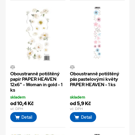
Oboustranně potištěný
Oboustranně potištěný
papír PAPER HEAVEN
pás pastelovými květy
12x6" - Woman in gold - 1
PAPER HEAVEN - 1 ks
ks
skladem
skladem
od 10,4 Kč
od 5,9 Kč
vč. DPH
vč. DPH
Detail
Detail