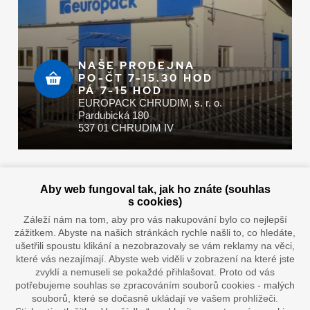
NAŠE PRODEJNA
PO-ČT 7-15.30 HOD
PÁ 7-15 HOD
EUROPACK CHRUDIM, s. r. o.
Pardubická 180
537 01 CHRUDIM IV
Zaplatit u nás můžete hotově i online
Aby web fungoval tak, jak ho znáte (souhlas
s cookies)
Záleží nám na tom, aby pro vás nakupování bylo co nejlepší
zážitkem. Abyste na našich stránkách rychle našli to, co hledáte,
Doprava vaším oblíbeným dopravcem
ušetřili spoustu klikání a nezobrazovaly se vám reklamy na věci,
které vás nezajímají. Abyste web viděli v zobrazení na které jste
zvyklí a nemuseli se pokaždé přihlašovat. Proto od vás
potřebujeme souhlas se zpracováním souborů cookies - malých
souborů, které se dočasně ukládají ve vašem prohlížeči.