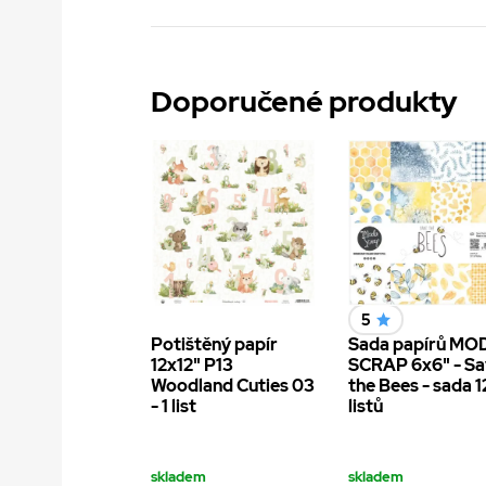
Doporučené produkty
5
Potištěný papír
Sada papírů MO
12x12" P13
SCRAP 6x6" - S
Woodland Cuties 03
the Bees - sada 1
- 1 list
listů
skladem
skladem