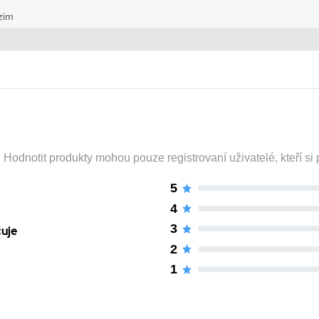
zim
odnotit produkty mohou pouze registrovaní uživatelé, kteří si p
5
4
3
čuje
2
1