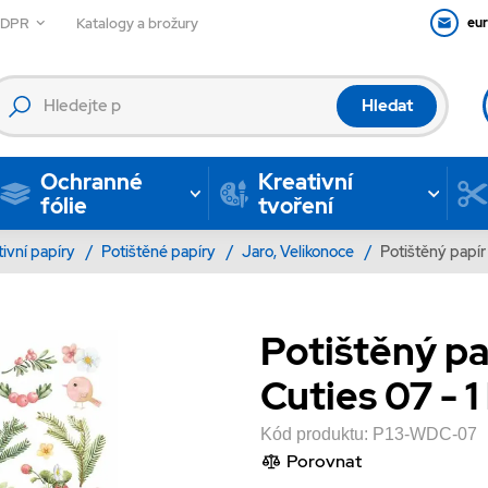
GDPR
Katalogy a brožury
eu
Hledat
Ochranné
Kreativní
fólie
tvoření
tivní papíry
/
Potištěné papíry
/
Jaro, Velikonoce
/
Potištěný papír 
Potištěný pa
Cuties 07 - 1 
Kód produktu:
P13-WDC-07
Porovnat