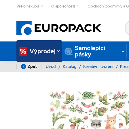
Vše o nákupu
O společnosti
Obchodní podmínky a 
Samolepicí
Výprodej
pásky
Zpět
Úvod
/
Katalog
/
Kreativní tvoření
/
Krea