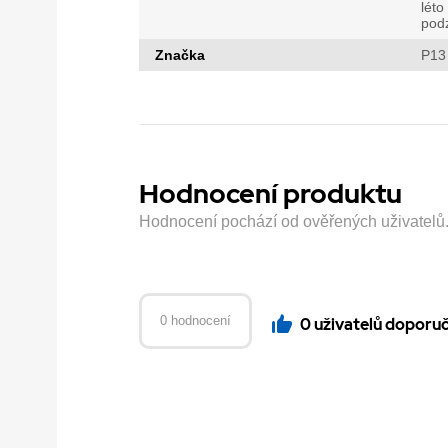
léto
pod
Značka
P13
Hodnocení produktu
Hodnocení pochází od ověřených uživatelů. H
0 hodnocení
0 uživatelů doporu