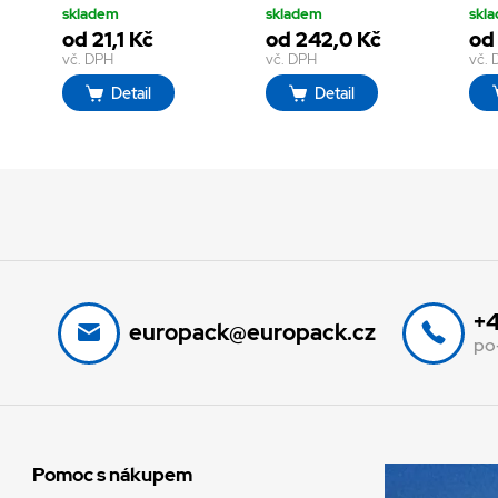
skladem
skladem
skl
od 21,1 Kč
od 242,0 Kč
od
vč. DPH
vč. DPH
vč.
Detail
Detail
+4
europack@europack.cz
po
Pomoc s nákupem