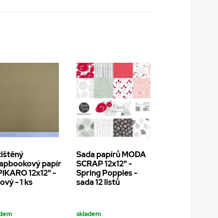
ištěný
Sada papírů MODA
apbookový papír
SCRAP 12x12" -
IKARO 12x12" -
Spring Poppies -
ový - 1 ks
sada 12 listů
adem
skladem