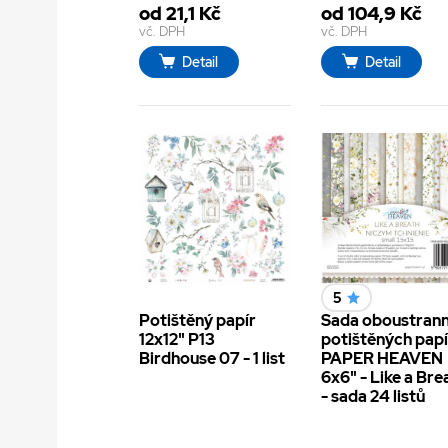
od 21,1 Kč
od 104,9 Kč
vč. DPH
vč. DPH
Detail
Detail
5
Potištěný papír
Sada oboustran
12x12" P13
potištěných pap
Birdhouse 07 - 1 list
PAPER HEAVEN
6x6" - Like a Bre
- sada 24 listů