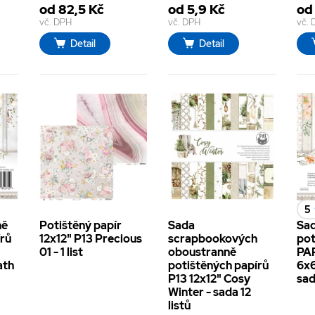
od 82,5 Kč
od 5,9 Kč
od
vč. DPH
vč. DPH
vč.
Detail
Detail
5
ně
Potištěný papír
Sada
Sad
írů
12x12" P13 Precious
scrapbookových
pot
01 - 1 list
oboustranně
PA
ath
potištěných papírů
6x6
P13 12x12" Cosy
sad
Winter - sada 12
listů