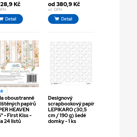
 28,9 Kč
od 380,9 Kč
 DPH
vč. DPH
Detail
Detail
a oboustranně
Designový
ištěných papírů
scrapbookový papír
PER HEAVEN
LEPIKARO (30,5
" - First Kiss -
cm / 190 g) šedé
a 24 listů
domky - 1 ks