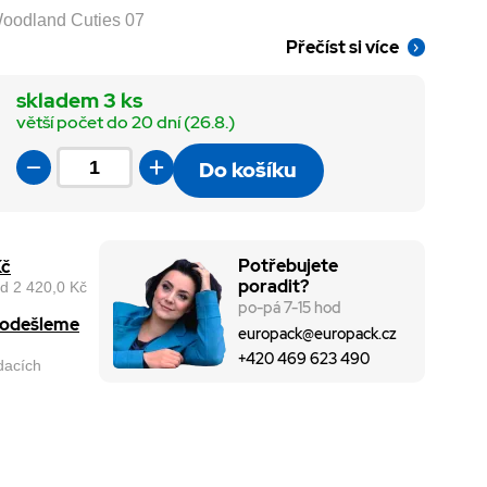
Woodland Cuties 07
Přečíst si více
skladem 3 ks
větší počet do 20 dní (26.8.)
Do košíku
Potřebujete
Kč
poradit?
d 2 420,0 Kč
po-pá 7-15 hod
, odešleme
europack@europack.cz
+420 469 623 490
odacích