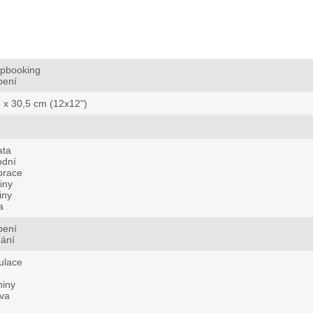
apbooking
bení
 x 30,5 cm (12x12")
ata
odní
orace
liny
iny
a
bení
hání
ulace
niny
va