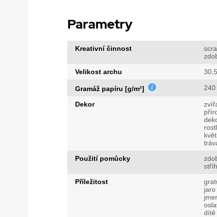
Parametry
Kreativní činnost
scr
zdo
Velikost archu
30,5
240
Gramáž papíru [g/m²]
Dekor
zvíř
přír
dek
rost
květ
tráv
Použití pomůcky
zdo
stří
Příležitost
grat
jaro
jme
osla
dítě