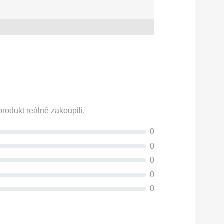
rodukt reálně zakoupili.
0
0
0
0
0