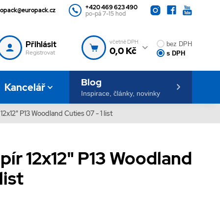
+420 469 623 490
ropack@europack.cz
po-pá 7-15 hod
včetně DPH
Přihlásit
bez DPH
0,0 Kč
Registrovat
s DPH
Blog
Kancelář
Inspirace, články, novinky
12x12" P13 Woodland Cuties 07 - 1 list
pír 12x12" P13 Woodland
list