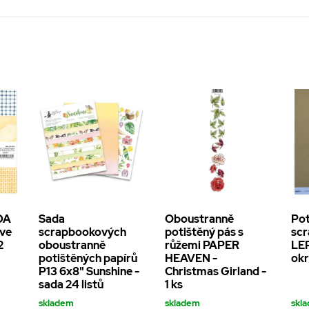
DA
Sada
Oboustranně
Pot
ave
scrapbookových
potištěný pás s
scr
2
oboustranně
růžemi PAPER
LEP
potištěných papírů
HEAVEN -
okr
P13 6x8" Sunshine -
Christmas Girland -
sada 24 listů
1 ks
skladem
skladem
skl