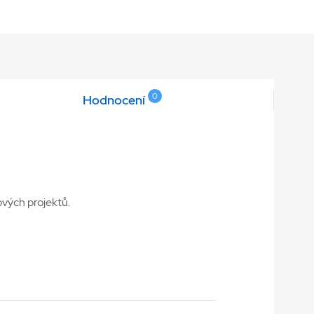
0
Hodnocení
ových projektů.