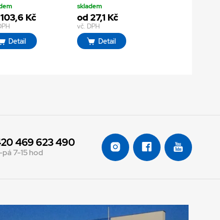
adem
skladem
 103,6 Kč
od 27,1 Kč
 DPH
vč. DPH
Detail
Detail
20 469 623 490
-pá 7-15 hod