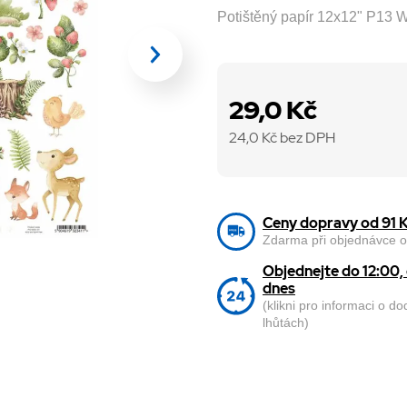
Potištěný papír 12x12" P13 
29,0 Kč
24,0
Kč bez DPH
Ceny dopravy od 91 
Zdarma při objednávce o
Objednejte do 12:00
dnes
(klikni pro informaci o d
lhůtách)