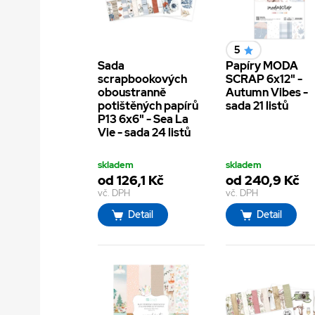
5
Sada
Papíry MODA
scrapbookových
SCRAP 6x12" -
oboustranně
Autumn Vibes -
potištěných papírů
sada 21 listů
P13 6x6" - Sea La
Vie - sada 24 listů
skladem
skladem
od 126,1 Kč
od 240,9 Kč
vč. DPH
vč. DPH
Detail
Detail