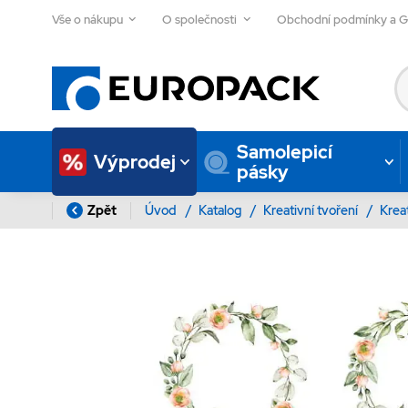
Vše o nákupu
O společnosti
Obchodní podmínky a 
Samolepicí
Výprodej
pásky
Zpět
Úvod
/
Katalog
/
Kreativní tvoření
/
Krea