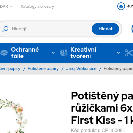
GDPR
Katalogy a brožury
eu
Hledat
Ochranné
Kreativní
fólie
tvoření
tivní papíry
/
Potištěné papíry
/
Jaro, Velikonoce
/
Potištěný papír
Potištěný pa
růžičkami 6
First Kiss - 1 
Kód produktu:
CPH00091