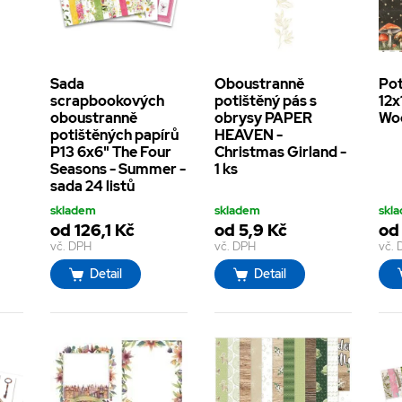
Sada
Oboustranně
Pot
scrapbookových
potištěný pás s
12x
oboustranně
obrysy PAPER
Woo
potištěných papírů
HEAVEN -
P13 6x6" The Four
Christmas Girland -
Seasons - Summer -
1 ks
sada 24 listů
skladem
skladem
skl
od 126,1 Kč
od 5,9 Kč
od
vč. DPH
vč. DPH
vč.
Detail
Detail