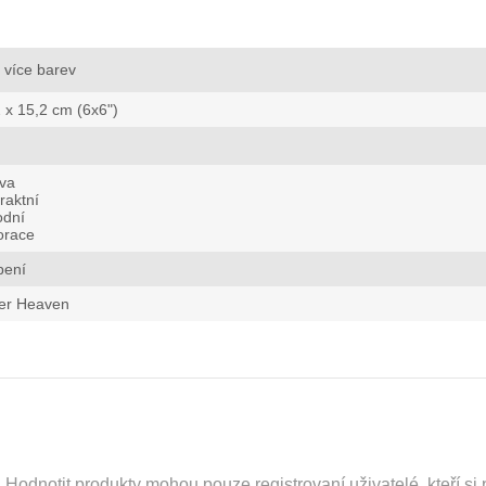
více barev
 x 15,2 cm (6x6")
va
raktní
odní
orace
bení
er Heaven
odnotit produkty mohou pouze registrovaní uživatelé, kteří si p