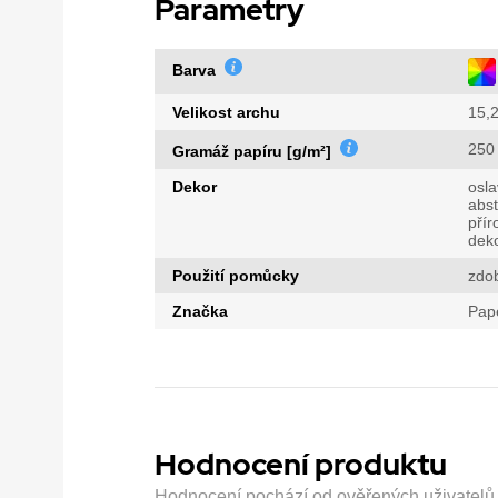
Parametry
Barva
Velikost archu
15,2
250
Gramáž papíru [g/m²]
Dekor
osla
abst
přír
dek
Použití pomůcky
zdo
Značka
Pap
Hodnocení produktu
Hodnocení pochází od ověřených uživatelů. H