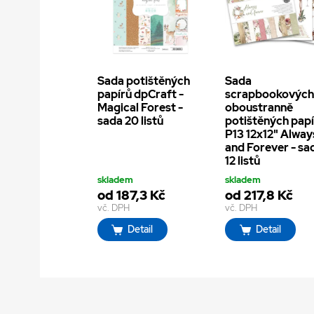
Sada potištěných
Sada
papírů dpCraft -
scrapbookovýc
Magical Forest -
oboustranně
sada 20 listů
potištěných pap
P13 12x12" Alway
and Forever - sa
12 listů
skladem
skladem
od 187,3 Kč
od 217,8 Kč
vč. DPH
vč. DPH
Detail
Detail