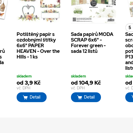
5
Potištěný papír s
Sada papírů MODA
Sa
h
ozdobnými štítky
SCRAP 6x6" -
sc
6x6" PAPER
Forever green -
ob
írů
HEAVEN - Over the
sada 12 listů
pot
s
Hills - 1 ks
P13
da
and
list
skladem
skladem
skl
od 3,9 Kč
od 104,9 Kč
od
vč. DPH
vč. DPH
vč.
Detail
Detail