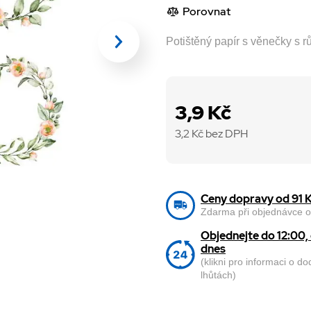
Porovnat
Potištěný papír s věnečky s
3,9 Kč
3,2
Kč bez DPH
Ceny dopravy od 91 
Zdarma při objednávce o
Objednejte do 12:00
dnes
(klikni pro informaci o d
lhůtách)