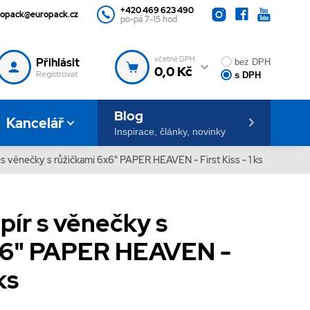
+420 469 623 490
ropack@europack.cz
po-pá 7-15 hod
včetně DPH
Přihlásit
bez DPH
0,0 Kč
Registrovat
s DPH
Blog
Kancelář
Inspirace, články, novinky
 s věnečky s růžičkami 6x6" PAPER HEAVEN - First Kiss - 1 ks
pír s věnečky s
x6" PAPER HEAVEN -
ks