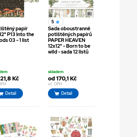
5
ištěný papír
Sada oboustranně
12" P13 Into the
potištěných papírů
ds 03 - 1 list
PAPER HEAVEN
12x12" - Born to be
wild - sada 12 listů
adem
skladem
 21,8 Kč
od 170,1 Kč
 DPH
vč. DPH
Detail
Detail