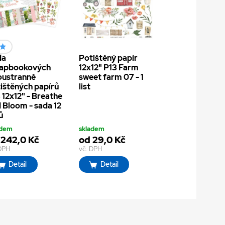
da
Potištěný papír
rapbookových
12x12" P13 Farm
oustranně
sweet farm 07 - 1
ištěných papírů
list
 12x12" - Breathe
 Bloom - sada 12
ů
adem
skladem
 242,0 Kč
od 29,0 Kč
 DPH
vč. DPH
Detail
Detail