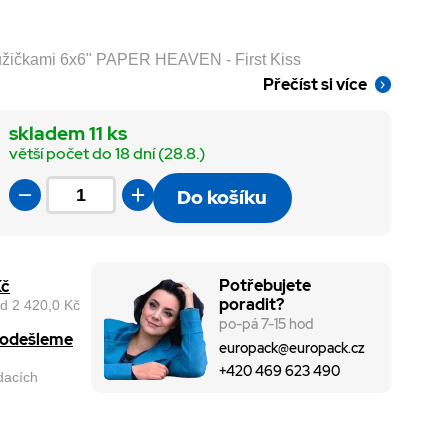
 růžičkami 6x6" PAPER HEAVEN - First Kiss
Přečíst si více
skladem 11 ks
větší počet do 18 dní (28.8.)
Do košíku
Potřebujete
Kč
poradit?
d 2 420,0 Kč
po-pá 7-15 hod
, odešleme
europack@europack.cz
+420 469 623 490
odacích