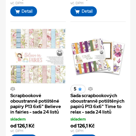
vč. DPH
vč. DPH
Detail
Detail
5
Scrapbookové
Sada scrapbookových
oboustranně potištěné
oboustranně potištěných
papíry P13 6x6" Believe
papírů P13 6x6" Time to
in fairies - sada 24 listů
relax - sada 24 listů
skladem
skladem
od 126,1 Kč
od 126,1 Kč
vč. DPH
vč. DPH