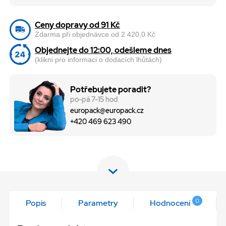
Ceny dopravy od 91 Kč
Zdarma při objednávce od 2 420,0 Kč
Objednejte do 12:00, odešleme dnes
(klikni pro informaci o dodacích lhůtách)
Potřebujete poradit?
po-pá 7-15 hod
europack@europack.cz
+420 469 623 490
0
Popis
Parametry
Hodnocení