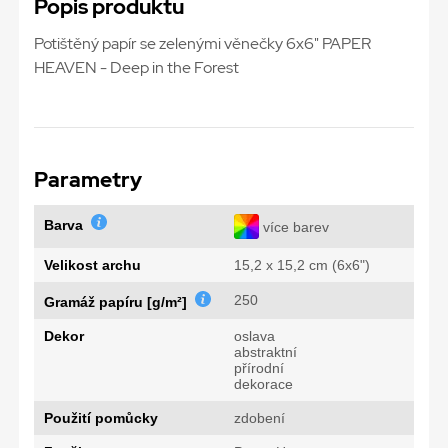
Popis produktu
Potištěný papír se zelenými věnečky 6x6" PAPER
HEAVEN - Deep in the Forest
Parametry
Barva
více barev
Velikost archu
15,2 x 15,2 cm (6x6")
250
Gramáž papíru [g/m²]
Dekor
oslava
abstraktní
přírodní
dekorace
Použití pomůcky
zdobení