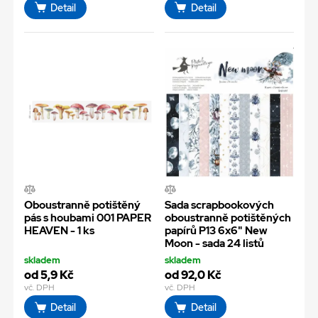
Detail
Detail
Oboustranně potištěný
Sada scrapbookových
pás s houbami 001 PAPER
oboustranně potištěných
HEAVEN - 1 ks
papírů P13 6x6" New
Moon - sada 24 listů
skladem
skladem
od 5,9 Kč
od 92,0 Kč
vč. DPH
vč. DPH
Detail
Detail