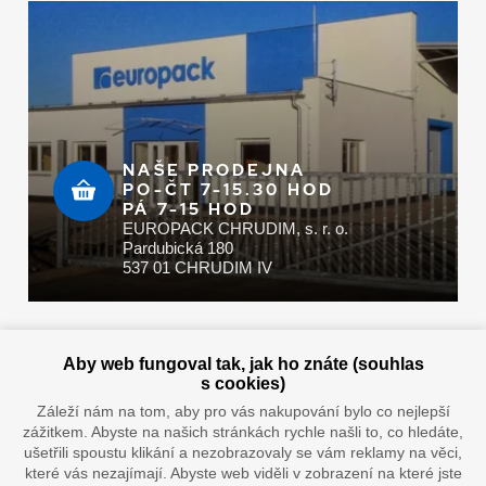
NAŠE PRODEJNA
PO-ČT 7-15.30 HOD
PÁ 7-15 HOD
EUROPACK CHRUDIM, s. r. o.
Pardubická 180
537 01 CHRUDIM IV
Zaplatit u nás můžete hotově i online
Aby web fungoval tak, jak ho znáte (souhlas
s cookies)
Záleží nám na tom, aby pro vás nakupování bylo co nejlepší
zážitkem. Abyste na našich stránkách rychle našli to, co hledáte,
Doprava vaším oblíbeným dopravcem
ušetřili spoustu klikání a nezobrazovaly se vám reklamy na věci,
které vás nezajímají. Abyste web viděli v zobrazení na které jste