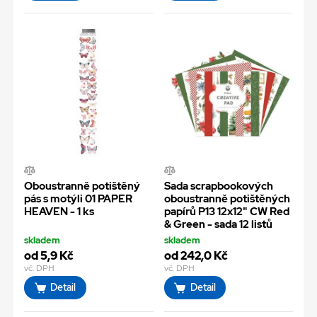
Oboustranně potištěný
Sada scrapbookových
pás s motýli 01 PAPER
oboustranně potištěných
HEAVEN - 1 ks
papírů P13 12x12" CW Red
& Green - sada 12 listů
skladem
skladem
od 5,9 Kč
od 242,0 Kč
vč. DPH
vč. DPH
Detail
Detail