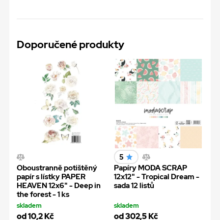
Doporučené produkty
5
Oboustranně potištěný
Papíry MODA SCRAP
papír s lístky PAPER
12x12" - Tropical Dream -
HEAVEN 12x6" - Deep in
sada 12 listů
the forest - 1 ks
skladem
skladem
od 10,2 Kč
od 302,5 Kč