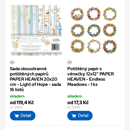
Sada oboustranně
Potištěný papír s
potištěných papírů
věnečky 12x12" PAPER
PAPER HEAVEN 20x20
HEAVEN - Endless
cm - Light of Hope - sada
Meadows - 1 ks
16 listů
skladem
skladem
od 119,4 Kč
od 17,3 Kč
vč. DPH
vč. DPH
Detail
Detail