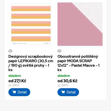
Designový scrapbookový
Oboustranně potištěný
papír LEPIKARO (30,5 cm
papír MODA SCRAP
/ 190 g) světlé pruhy - 1
12x12" - Pastel Mauve - 1
ks
ks
skladem
skladem
od 27,1 Kč
od 30,6 Kč
vč. DPH
vč. DPH
Detail
Detail