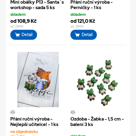
Mini obálky P13 - Santa´s
Přání ruční výroba -
workshop - sada 5 ks
Perníčky - 1 ks
skladem
skladem
od 108,9 Kč
od 121,0 Kč
vč. DPH
vč. DPH
Detail
Detail
Přání ruční výroba -
Ozdoba - Žabka - 1,5 cm -
Nejlepší učitelce! - 1 ks
balení 3 ks
na objednávku