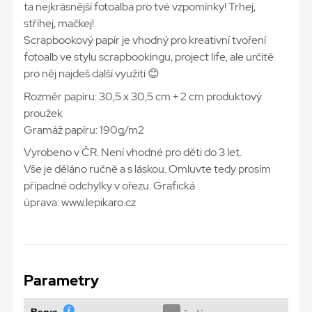
ta nejkrásnější fotoalba pro tvé vzpomínky! Trhej,
stříhej, mačkej!
Scrapbookový papír je vhodný pro kreativní tvoření
fotoalb ve stylu scrapbookingu, project life, ale určitě
pro něj najdeš další využití 😊
Rozměr papíru: 30,5 x 30,5 cm + 2 cm produktový
proužek
Gramáž papíru: 190g/m2
Vyrobeno v ČR. Není vhodné pro děti do 3 let.
Vše je děláno ručně a s láskou. Omluvte tedy prosím
případné odchylky v ořezu. Grafická
úprava: www.lepikaro.cz
Parametry