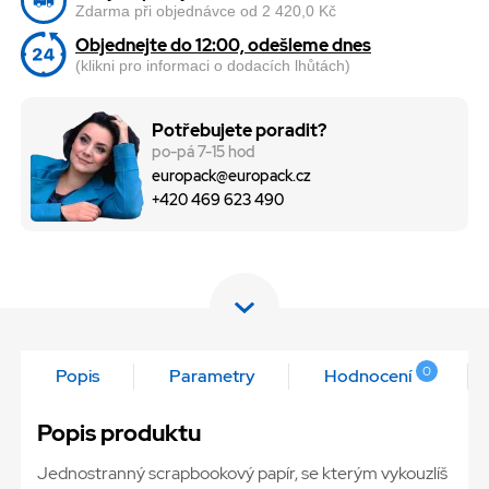
Zdarma při objednávce od 2 420,0 Kč
Objednejte do 12:00, odešleme dnes
(klikni pro informaci o dodacích lhůtách)
Potřebujete poradit?
po-pá 7-15 hod
europack@europack.cz
+420 469 623 490
0
Popis
Parametry
Hodnocení
Popis produktu
Jednostranný scrapbookový papír, se kterým vykouzlíš