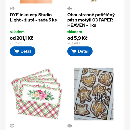
DYE inkousty Studio
Oboustranně potištěný
Light - žluté - sada 5 ks
pás s motýli 03 PAPER
HEAVEN - 1 ks
skladem
skladem
od 201,1 Kč
od 5,9 Kč
vč. DPH
vč. DPH
Detail
Detail