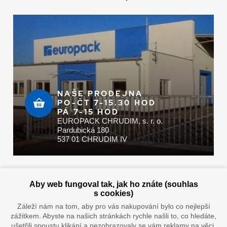
NAŠE PRODEJNA
PO-ČT 7-15.30 HOD
PÁ 7-15 HOD
EUROPACK CHRUDIM, s. r. o.
Pardubická 180
537 01 CHRUDIM IV
Zaplatit u nás můžete hotově i online
Aby web fungoval tak, jak ho znáte (souhlas
s cookies)
Záleží nám na tom, aby pro vás nakupování bylo co nejlepší
zážitkem. Abyste na našich stránkách rychle našli to, co hledáte,
Doprava vaším oblíbeným dopravcem
ušetřili spoustu klikání a nezobrazovaly se vám reklamy na věci,