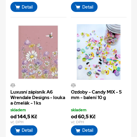
Detail
Detail
Luxusní zápisník A6
Ozdoby - Candy MIX - 5
Wrendale Designs - louka
mm - balení 10 g
a čmelák - 1 ks
skladem
skladem
od 144,5 Kč
od 60,5 Kč
vč. DPH
vč. DPH
Detail
Detail