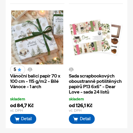
5
Vánoční balicí papír 70 x
Sada scrapbookových
100 cm - 115 g/m2 - Bílé
oboustranně potištěných
Vánoce - 1 arch
papírů P13 6x6" - Dear
Love - sada 24 listů
skladem
skladem
od 84,7 Kč
od 126,1 Kč
vč. DPH
vč. DPH
Detail
Detail