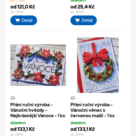
do 7 dní
skladem
od 121,0 Kč
od 25,4 Kč
vč. DPH
vč. DPH
Detail
Detail
Přání ruční výroba -
Přání ruční výroba -
Vánoční hvězdy -
Vánoční věnec s
Nejkrásnější Vánoce - 1 ks
červenou mašlí - 1 ks
skladem
skladem
od 133,1 Kč
od 133,1 Kč
vč. DPH
vč. DPH