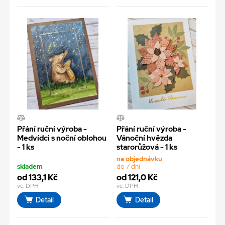
Přání ruční výroba -
Přání ruční výroba -
Medvídci s noční oblohou
Vánoční hvězda
- 1 ks
starorůžová - 1 ks
na objednávku
skladem
do 7 dní
od 133,1 Kč
od 121,0 Kč
vč. DPH
vč. DPH
Detail
Detail