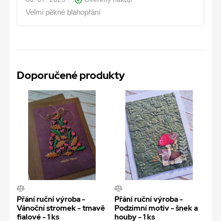
Velmi pěkné blahopřání
Doporučené produkty
Přání ruční výroba -
Přání ruční výroba -
Vánoční stromek - tmavě
Podzimní motiv - šnek a
fialové - 1 ks
houby - 1 ks