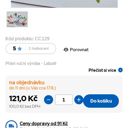
Kód produktu:
CC129
5
1 hodnocení
Porovnat
Přání ruční výroba - Labutě
Přečíst si více
na objednávku
do 11 dní (u Vás cca 17.8.)
121,0 Kč
Do košíku
100,0
Kč bez DPH
Ceny dopravy od 91 Kč