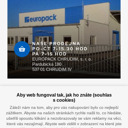
NAŠE PRODEJNA
PO-ČT 7-15.30 HOD
PÁ 7-15 HOD
EUROPACK CHRUDIM, s. r. o.
Pardubická 180
537 01 CHRUDIM IV
Zaplatit u nás můžete hotově i online
Aby web fungoval tak, jak ho znáte (souhlas
s cookies)
Záleží nám na tom, aby pro vás nakupování bylo co nejlepší
zážitkem. Abyste na našich stránkách rychle našli to, co hledáte,
Doprava vaším oblíbeným dopravcem
ušetřili spoustu klikání a nezobrazovaly se vám reklamy na věci,
které vás nezajímají. Abyste web viděli v zobrazení na které jste