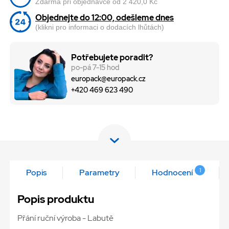
Zdarma při objednávce od 2 420,0 Kč
Objednejte do 12:00, odešleme dnes
(klikni pro informaci o dodacích lhůtách)
Potřebujete poradit?
po-pá 7-15 hod
europack@europack.cz
+420 469 623 490
1
Popis
Parametry
Hodnocení
Popis produktu
Přání ruční výroba - Labutě