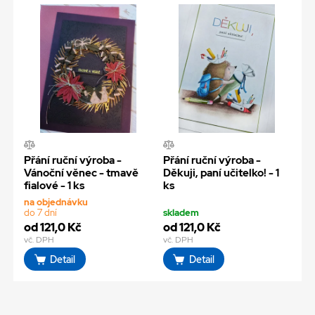
Přání ruční výroba -
Přání ruční výroba -
Vánoční věnec - tmavě
Děkuji, paní učitelko! - 1
fialové - 1 ks
ks
na objednávku
do 7 dní
skladem
od 121,0 Kč
od 121,0 Kč
vč. DPH
vč. DPH
Detail
Detail