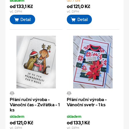
skladem
do 7 dní
od 133,1 Kč
od 121,0 Kč
vč. DPH
vč. DPH
Detail
Detail
Přání ruční výroba -
Přání ruční výroba -
Vánoční čas - Zvířátka - 1
Vánoční svetr - 1 ks
ks
skladem
skladem
od 121,0 Kč
od 133,1 Kč
vč. DPH
vč. DPH