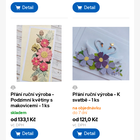
Detail
Detail
Přání ruční výroba -
Přání ruční výroba - K
Podzimní květiny s
svatbě - 1 ks
makovicemi - 1 ks
na objednávku
skladem
do 7 dní
od 133,1 Kč
od 121,0 Kč
vč. DPH
vč. DPH
Detail
Detail