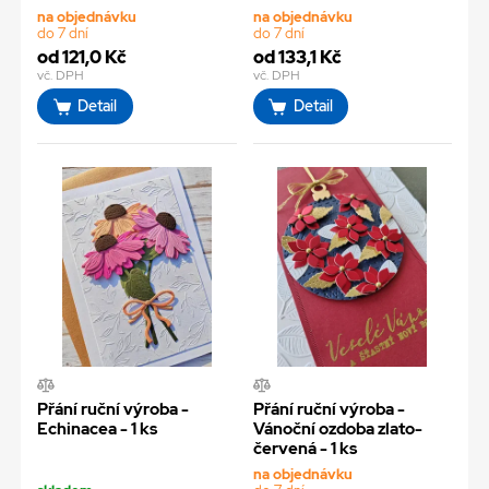
na objednávku
na objednávku
do 7 dní
do 7 dní
od 121,0 Kč
od 133,1 Kč
vč. DPH
vč. DPH
Detail
Detail
Přání ruční výroba -
Přání ruční výroba -
Echinacea - 1 ks
Vánoční ozdoba zlato-
červená - 1 ks
na objednávku