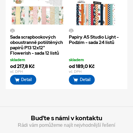
Sada scrapbookových
Papíry A5 Studio Light -
oboustranně potištěných
Podzim - sada 24 listů
papírů P13 12x12"
Flowerish - sada 12 listů
skladem
skladem
od 217,8 Kč
od 189,0 Kč
vč. DPH
vč. DPH
Detail
Detail
Buďte s námi v kontaktu
Rádi vám pomůžeme najít nejvhodnější řešení