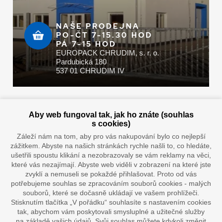
NAŠE PRODEJNA
PO-ČT 7-15.30 HOD
PÁ 7-15 HOD
EUROPACK CHRUDIM, s. r. o.
Pardubická 180
537 01 CHRUDIM IV
Zaplatit u nás můžete hotově i online
Aby web fungoval tak, jak ho znáte (souhlas
s cookies)
Záleží nám na tom, aby pro vás nakupování bylo co nejlepší
zážitkem. Abyste na našich stránkách rychle našli to, co hledáte,
Doprava vaším oblíbeným dopravcem
ušetřili spoustu klikání a nezobrazovaly se vám reklamy na věci,
které vás nezajímají. Abyste web viděli v zobrazení na které jste
zvyklí a nemuseli se pokaždé přihlašovat. Proto od vás
potřebujeme souhlas se zpracováním souborů cookies - malých
souborů, které se dočasně ukládají ve vašem prohlížeči.
Stisknutím tlačítka „V pořádku“ souhlasíte s nastavením cookies
tak, abychom vám poskytovali smysluplné a užitečné služby
na základě vašich údajů. Svůj souhlas můžete kdykoli změnit