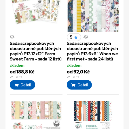
5
Sada scrapbookových
Sada scrapbookových
oboustranně potištěných
oboustranně potištěných
papírů P13 12x12" Farm
papírů P13 6x6" When we
Sweet Farm - sada 12 listů
first met - sada 24 listů
skladem
skladem
od 188,8 Kč
od 92,0 Kč
vč. DPH
vč. DPH
Detail
Detail