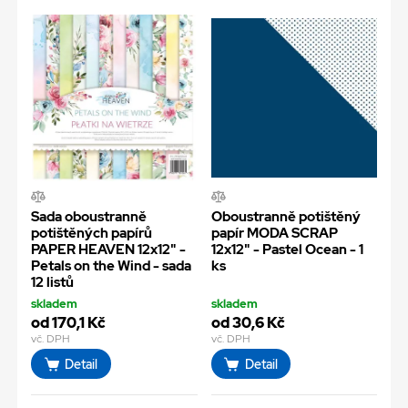
Sada oboustranně
Oboustranně potištěný
potištěných papírů
papír MODA SCRAP
PAPER HEAVEN 12x12" -
12x12" - Pastel Ocean - 1
Petals on the Wind - sada
ks
12 listů
skladem
skladem
od 170,1 Kč
od 30,6 Kč
vč. DPH
vč. DPH
Detail
Detail