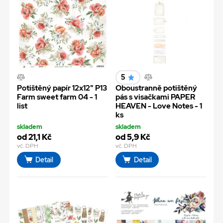
5
Potištěný papír 12x12" P13
Oboustranně potištěný
Farm sweet farm 04 - 1
pás s visačkami PAPER
list
HEAVEN - Love Notes - 1
ks
skladem
skladem
od 21,1 Kč
od 5,9 Kč
vč. DPH
vč. DPH
Detail
Detail