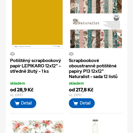
Potištěný scrapbookový
Scrapbookové
papír LEPIKARO 12x12" -
oboustranně potištěné
středně žlutý - 1 ks
papíry P13 12x12"
Naturalist - sada 12 listů
skladem
skladem
od 28,9 Kč
od 217,8 Kč
vč. DPH
vč. DPH
Detail
Detail