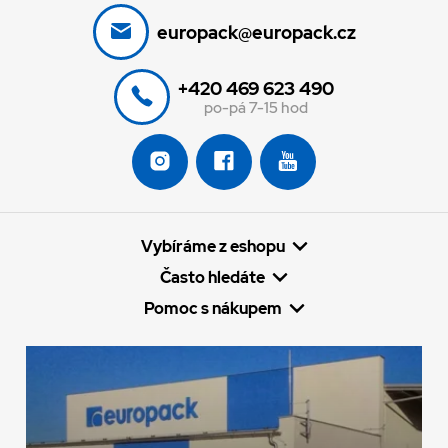
europack@europack.cz
+420 469 623 490
po-pá 7-15 hod
Vybíráme z eshopu
Často hledáte
Pomoc s nákupem