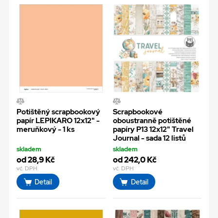
Potištěný scrapbookový
Scrapbookové
papír LEPIKARO 12x12" -
oboustranně potištěné
meruňkový - 1 ks
papíry P13 12x12" Travel
Journal - sada 12 listů
skladem
skladem
od 28,9 Kč
od 242,0 Kč
vč. DPH
vč. DPH
Detail
Detail