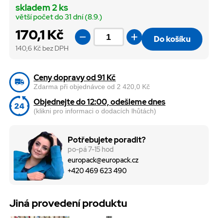
skladem 2 ks
větší počet do 31 dní (8.9.)
170,1 Kč
Do košíku
140,6
Kč bez DPH
Ceny dopravy od 91 Kč
Zdarma při objednávce od 2 420,0 Kč
Objednejte do 12:00, odešleme dnes
(klikni pro informaci o dodacích lhůtách)
Potřebujete poradit?
po-pá 7-15 hod
europack@europack.cz
+420 469 623 490
Jiná provedení produktu