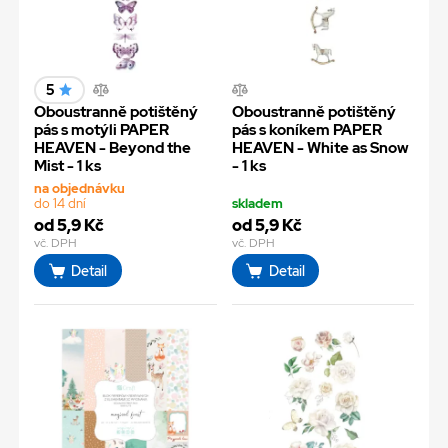
5
Oboustranně potištěný
Oboustranně potištěný
pás s motýli PAPER
pás s koníkem PAPER
HEAVEN - Beyond the
HEAVEN - White as Snow
Mist - 1 ks
- 1 ks
na objednávku
do 14 dní
skladem
od 5,9 Kč
od 5,9 Kč
vč. DPH
vč. DPH
Detail
Detail