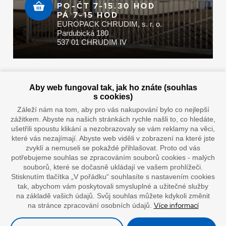
PO-ČT 7-15.30 HOD
PÁ 7-15 HOD
EUROPACK CHRUDIM, s. r. o.
Pardubická 180
537 01 CHRUDIM IV
Zaplatit u nás můžete hotově i online
Aby web fungoval tak, jak ho znáte (souhlas
s cookies)
Záleží nám na tom, aby pro vás nakupování bylo co nejlepší
zážitkem. Abyste na našich stránkách rychle našli to, co hledáte,
Doprava vaším oblíbeným dopravcem
ušetřili spoustu klikání a nezobrazovaly se vám reklamy na věci,
které vás nezajímají. Abyste web viděli v zobrazení na které jste
zvyklí a nemuseli se pokaždé přihlašovat. Proto od vás
potřebujeme souhlas se zpracováním souborů cookies - malých
souborů, které se dočasně ukládají ve vašem prohlížeči.
Stisknutím tlačítka „V pořádku“ souhlasíte s nastavením cookies
tak, abychom vám poskytovali smysluplné a užitečné služby
na základě vašich údajů. Svůj souhlas můžete kdykoli změnit
Více informací
na stránce zpracování osobních údajů.
”Lepíme s jistotou”