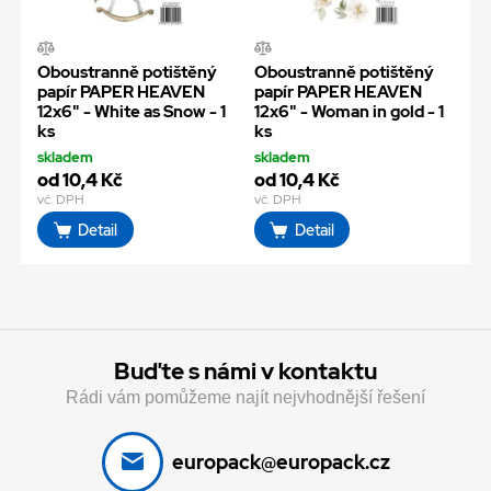
Oboustranně potištěný
Oboustranně potištěný
papír PAPER HEAVEN
papír PAPER HEAVEN
12x6" - White as Snow - 1
12x6" - Woman in gold - 1
ks
ks
skladem
skladem
od 10,4 Kč
od 10,4 Kč
vč. DPH
vč. DPH
Detail
Detail
Buďte s námi v kontaktu
Rádi vám pomůžeme najít nejvhodnější řešení
europack@europack.cz