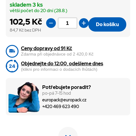
skladem 3 ks
větší počet do 20 dní (28.8.)
102,5 Kč
Do košíku
84,7
Kč bez DPH
Ceny dopravy od 91 Kč
Zdarma při objednávce od 2 420,0 Kč
Objednejte do 12:00, odešleme dnes
(klikni pro informaci o dodacích lhůtách)
Potřebujete poradit?
po-pá 7-15 hod
europack@europack.cz
+420 469 623 490