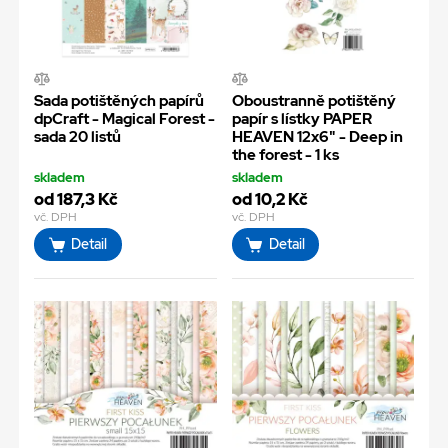
Sada potištěných papírů
Oboustranně potištěný
dpCraft - Magical Forest -
papír s lístky PAPER
sada 20 listů
HEAVEN 12x6" - Deep in
the forest - 1 ks
skladem
skladem
od 187,3 Kč
od 10,2 Kč
vč. DPH
vč. DPH
Detail
Detail