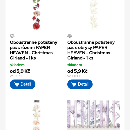
Oboustranně potištěný
Oboustranně potištěný
pás s růžemi PAPER
pás s obrysy PAPER
HEAVEN - Christmas
HEAVEN - Christmas
Girland - 1 ks
Girland - 1 ks
skladem
skladem
od 5,9 Kč
od 5,9 Kč
vč. DPH
vč. DPH
Detail
Detail