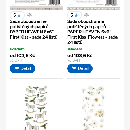
5
5
Sada oboustranně
Sada oboustranně
potištěných papírů
potištěných papírů
PAPER HEAVEN 6x6" -
PAPER HEAVEN 6x6" -
First Kiss - sada 24 listů
First Kiss_Flowers - sada
24 listů
skladem
skladem
od 103,6 Kč
od 103,6 Kč
vč. DPH
vč. DPH
Detail
Detail