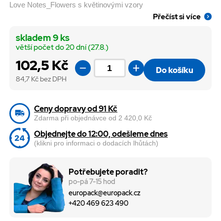
Love Notes_Flowers s květinovými vzory
Přečíst si více
skladem 9 ks
větší počet do 20 dní (27.8.)
102,5 Kč
Do košíku
84,7
Kč bez DPH
Ceny dopravy od 91 Kč
Zdarma při objednávce od 2 420,0 Kč
Objednejte do 12:00, odešleme dnes
(klikni pro informaci o dodacích lhůtách)
Potřebujete poradit?
po-pá 7-15 hod
europack@europack.cz
+420 469 623 490