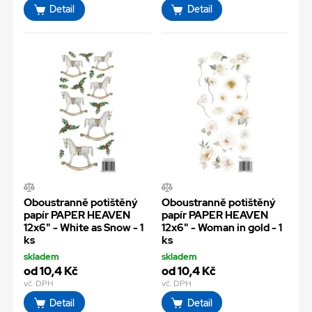
Detail
Detail
Oboustranně potištěný
Oboustranně potištěný
papír PAPER HEAVEN
papír PAPER HEAVEN
12x6" - White as Snow - 1
12x6" - Woman in gold - 1
ks
ks
skladem
skladem
od 10,4 Kč
od 10,4 Kč
vč. DPH
vč. DPH
Detail
Detail