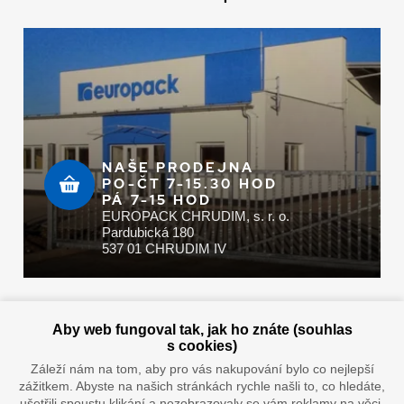
NAŠE PRODEJNA
PO-ČT 7-15.30 HOD
PÁ 7-15 HOD
EUROPACK CHRUDIM, s. r. o.
Pardubická 180
537 01 CHRUDIM IV
Zaplatit u nás můžete hotově i online
Aby web fungoval tak, jak ho znáte (souhlas
s cookies)
Záleží nám na tom, aby pro vás nakupování bylo co nejlepší
zážitkem. Abyste na našich stránkách rychle našli to, co hledáte,
Doprava vaším oblíbeným dopravcem
ušetřili spoustu klikání a nezobrazovaly se vám reklamy na věci,