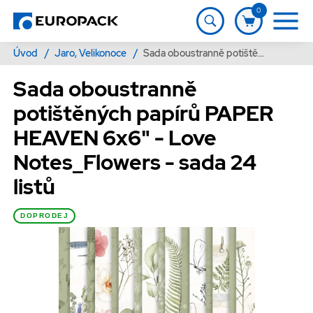
0
Úvod
/
Jaro, Velikonoce
/
Sada oboustranně potištěných papírů PAPER HEAVEN 6x6" - Love Notes_Flowers - sada 24 listů
Sada oboustranně
potištěných papírů PAPER
HEAVEN 6x6" - Love
Notes_Flowers - sada 24
listů
DOPRODEJ