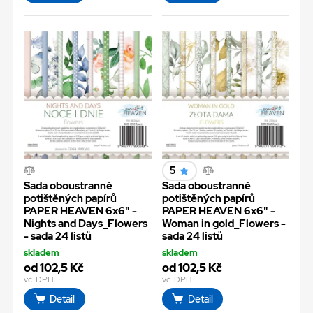
5
Sada oboustranně
Sada oboustranně
potištěných papírů
potištěných papírů
PAPER HEAVEN 6x6" -
PAPER HEAVEN 6x6" -
Nights and Days_Flowers
Woman in gold_Flowers -
- sada 24 listů
sada 24 listů
skladem
skladem
od 102,5 Kč
od 102,5 Kč
vč. DPH
vč. DPH
Detail
Detail