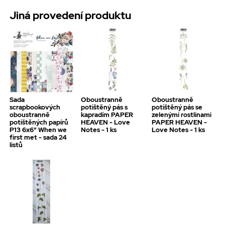
Jiná provedení produktu
Sada
Oboustranně
Oboustranně
scrapbookových
potištěný pás s
potištěný pás se
oboustranně
kapradím PAPER
zelenými rostlinami
potištěných papírů
HEAVEN - Love
PAPER HEAVEN -
P13 6x6" When we
Notes - 1 ks
Love Notes - 1 ks
first met - sada 24
listů