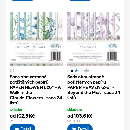
5
Sada oboustranně
Sada oboustranně
potištěných papírů
potištěných papírů
PAPER HEAVEN 6x6" - A
PAPER HEAVEN 6x6" -
Walk in the
Beyond the Mist - sada 24
Clouds_Flowers - sada 24
listů
listů
skladem
skladem
od 102,5 Kč
od 103,6 Kč
vč. DPH
vč. DPH
Detail
Detail