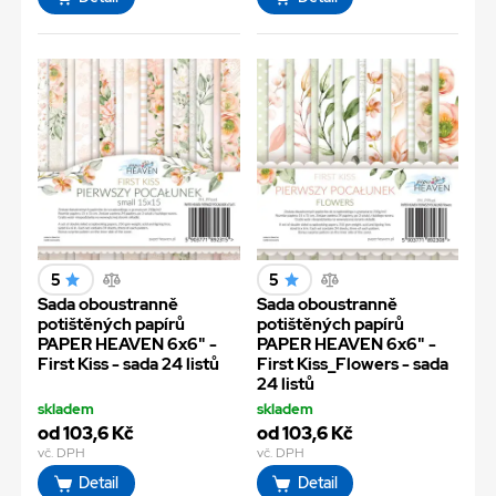
5
5
Sada oboustranně
Sada oboustranně
potištěných papírů
potištěných papírů
PAPER HEAVEN 6x6" -
PAPER HEAVEN 6x6" -
First Kiss - sada 24 listů
First Kiss_Flowers - sada
24 listů
skladem
skladem
od 103,6 Kč
od 103,6 Kč
vč. DPH
vč. DPH
Detail
Detail