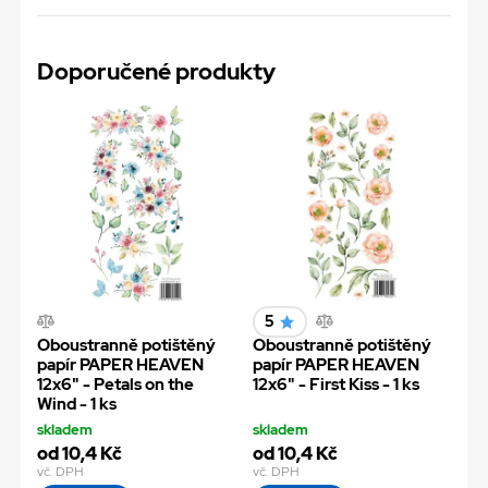
Doporučené produkty
5
Oboustranně potištěný
Oboustranně potištěný
papír PAPER HEAVEN
papír PAPER HEAVEN
12x6" - Petals on the
12x6" - First Kiss - 1 ks
Wind - 1 ks
skladem
skladem
od 10,4 Kč
od 10,4 Kč
vč. DPH
vč. DPH