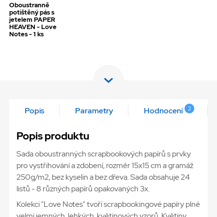
Oboustranně
potištěný pás s
jetelem PAPER
HEAVEN - Love
Notes - 1 ks
2
Popis
Parametry
Hodnocení
Popis produktu
Sada oboustranných scrapbookových papírů s prvky
pro vystřihování a zdobení, rozměr 15x15 cm a gramáž
250g/m2, bez kyselin a bez dřeva. Sada obsahuje 24
listů - 8 různých papírů opakovaných 3x.
Kolekci "Love Notes" tvoří scrapbookingové papíry plné
velmi jemných, lehkých, květinových vzorů. Květiny,