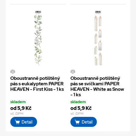
Oboustranně potištěný
Oboustranně potištěný
pás s eukalyptem PAPER
pás se svíčkami PAPER
HEAVEN - First Kiss - 1 ks
HEAVEN - White as Snow
- 1 ks
skladem
skladem
od 5,9 Kč
od 5,9 Kč
vč. DPH
vč. DPH
Detail
Detail