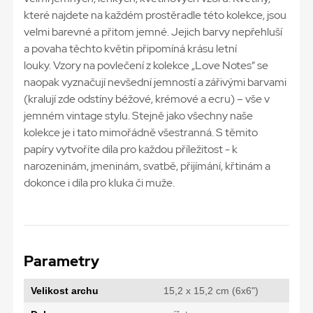
které najdete na každém prostěradle této kolekce, jsou
velmi barevné a přitom jemné. Jejich barvy nepřehluší
a povaha těchto květin připomíná krásu letní
louky. Vzory na povlečení z kolekce „Love Notes“ se
naopak vyznačují nevšední jemností a zářivými barvami
(kralují zde odstíny béžové, krémové a ecru) – vše v
jemném vintage stylu. Stejně jako všechny naše
kolekce je i tato mimořádně všestranná. S těmito
papíry vytvoříte díla pro každou příležitost - k
narozeninám, jmeninám, svatbě, přijímání, křtinám a
dokonce i díla pro kluka či muže.
Parametry
Velikost archu
15,2 x 15,2 cm (6x6")