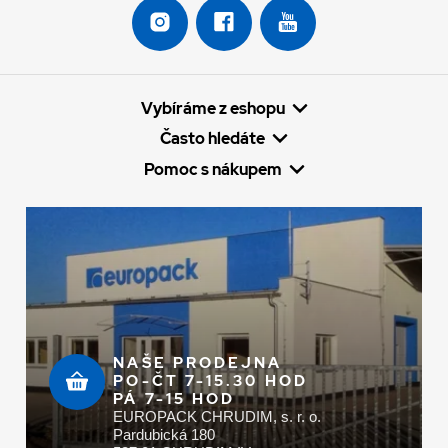
Vybíráme z eshopu
Často hledáte
Pomoc s nákupem
NAŠE PRODEJNA
PO-ČT 7-15.30 HOD
PÁ 7-15 HOD
EUROPACK CHRUDIM, s. r. o.
Pardubická 180