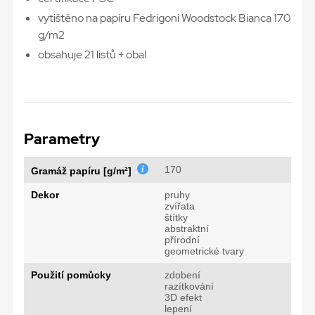
vytištěno na papíru Fedrigoni Woodstock Bianca 170
g/m2
obsahuje 21 listů + obal
Parametry
170
Gramáž papíru [g/m²]
Dekor
pruhy
zvířata
štítky
abstraktní
přírodní
geometrické tvary
Použití pomůcky
zdobení
razítkování
3D efekt
lepení