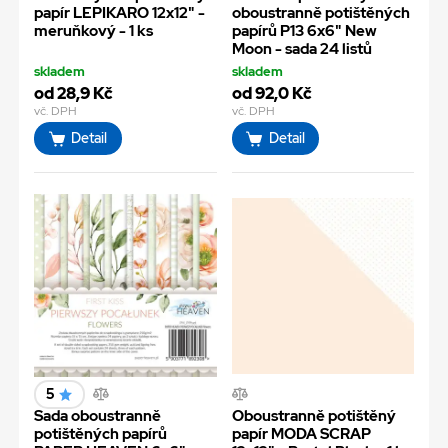
papír LEPIKARO 12x12" -
oboustranně potištěných
meruňkový - 1 ks
papírů P13 6x6" New
Moon - sada 24 listů
skladem
skladem
od 28,9 Kč
od 92,0 Kč
vč. DPH
vč. DPH
Detail
Detail
5
Sada oboustranně
Oboustranně potištěný
potištěných papírů
papír MODA SCRAP