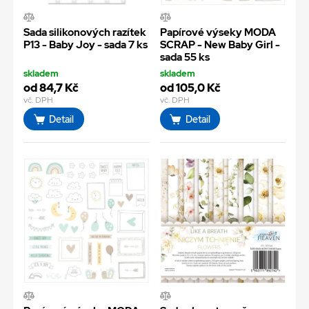
Sada silikonových razítek
Papírové výseky MODA
P13 - Baby Joy - sada 7 ks
SCRAP - New Baby Girl -
sada 55 ks
skladem
skladem
od 84,7 Kč
od 105,0 Kč
vč. DPH
vč. DPH
Detail
Detail