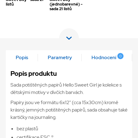
listů
(jednobarevné) -
sada 21 listů
0
Popis
Parametry
Hodnocení
Popis produktu
Sada potištěných papírů Hello Sweet Girl je kolekce s
dětskými motivy v dívčích barvách.
Papíry jsou ve formátu 6x12" (cca 15x30cm) kromě
krásný, jemných potištěných papírů, sada obsahuje také
kartičky na journaling.
bez plastů
certifikace FSC ®