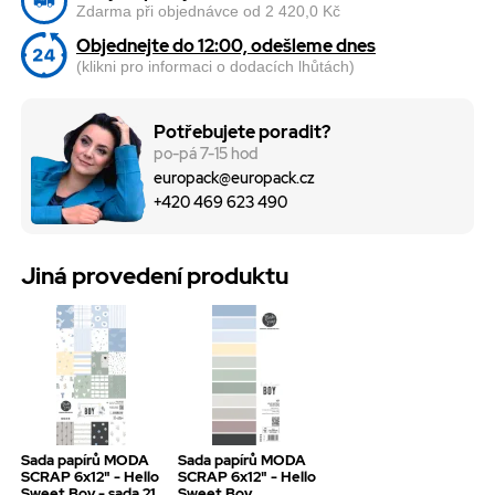
Zdarma při objednávce od 2 420,0 Kč
Objednejte do 12:00, odešleme dnes
(klikni pro informaci o dodacích lhůtách)
Potřebujete poradit?
po-pá 7-15 hod
europack@europack.cz
+420 469 623 490
Jiná provedení produktu
Sada papírů MODA
Sada papírů MODA
SCRAP 6x12" - Hello
SCRAP 6x12" - Hello
Sweet Boy - sada 21
Sweet Boy