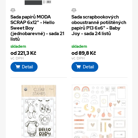
Sada papírů MODA
Sada scrapbookových
SCRAP 6x12" - Hello
oboustranně potištěných
Sweet Boy
papírů P13 6x6" - Baby
(jednobarevné) - sada 21
Joy - sada 24 listů
listů
skladem
skladem
od 221,3 Kč
od 89,8 Kč
vč. DPH
vč. DPH
Detail
Detail