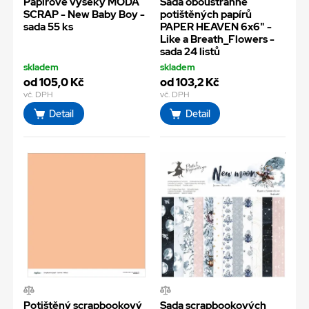
Papírové výseky MODA
Sada oboustranně
SCRAP - New Baby Boy -
potištěných papírů
sada 55 ks
PAPER HEAVEN 6x6" -
Like a Breath_Flowers -
sada 24 listů
skladem
skladem
od 105,0 Kč
od 103,2 Kč
vč. DPH
vč. DPH
Detail
Detail
Potištěný scrapbookový
Sada scrapbookových