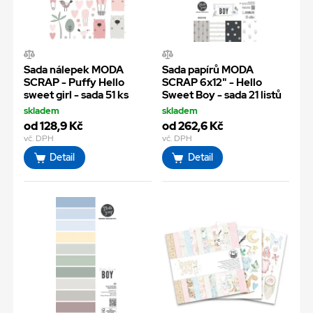
Sada nálepek MODA
Sada papírů MODA
SCRAP - Puffy Hello
SCRAP 6x12" - Hello
sweet girl - sada 51 ks
Sweet Boy - sada 21 listů
skladem
skladem
od 128,9 Kč
od 262,6 Kč
vč. DPH
vč. DPH
Detail
Detail