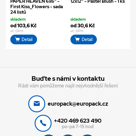
PAPER HEAVEN 6x6" -
12x12" - Pastel Blush - 1 ks
First Kiss_Flowers - sada
24 listů
skladem
skladem
od 103,6 Kč
od 30,6 Kč
vč. DPH
vč. DPH
Detail
Detail
Buďte s námi v kontaktu
Rádi vám pomůžeme najít nejvhodnější řešení
europack@europack.cz
+420 469 623 490
po-pá 7-15 hod