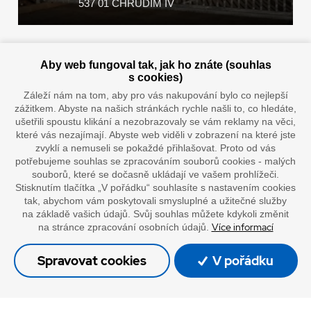
537 01 CHRUDIM IV
Zaplatit u nás můžete hotově i online
Aby web fungoval tak, jak ho znáte (souhlas
s cookies)
Záleží nám na tom, aby pro vás nakupování bylo co nejlepší
zážitkem. Abyste na našich stránkách rychle našli to, co hledáte,
Doprava vaším oblíbeným dopravcem
ušetřili spoustu klikání a nezobrazovaly se vám reklamy na věci,
které vás nezajímají. Abyste web viděli v zobrazení na které jste
zvyklí a nemuseli se pokaždé přihlašovat. Proto od vás
potřebujeme souhlas se zpracováním souborů cookies - malých
souborů, které se dočasně ukládají ve vašem prohlížeči.
Stisknutím tlačítka „V pořádku“ souhlasíte s nastavením cookies
tak, abychom vám poskytovali smysluplné a užitečné služby
na základě vašich údajů. Svůj souhlas můžete kdykoli změnit
Více informací
na stránce zpracování osobních údajů.
”Lepíme s jistotou”
Spravovat cookies
V pořádku
© Oficiální stránky společnosti Europack
Made by