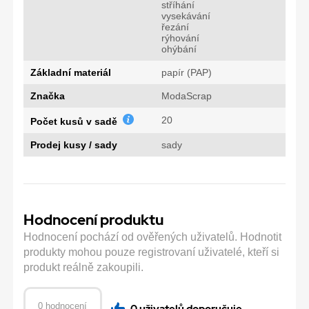
stříhání
vysekávání
řezání
rýhování
ohýbání
Základní materiál
papír (PAP)
Značka
ModaScrap
20
Počet kusů v sadě
Prodej kusy / sady
sady
Hodnocení produktu
Hodnocení pochází od ověřených uživatelů. Hodnotit
produkty mohou pouze registrovaní uživatelé, kteří si
produkt reálně zakoupili.
0 hodnocení
0 uživatelů doporučuje