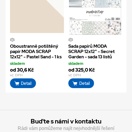
Oboustranně potištěný
Sada papírů MODA
papír MODA SCRAP
SCRAP 12x12" - Secret
12x12" - Pastel Sand - 1 ks
Garden - sada 13 listů
skladem
skladem
od 30,6 Kč
od 325,0 Kč
vč. DPH
vč. DPH
Detail
Detail
Buďte s námi v kontaktu
Rádi vám pomůžeme najít nejvhodnější řešení