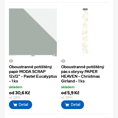
Oboustranně potištěný
Oboustranně potištěný
papír MODA SCRAP
pás s obrysy PAPER
12x12" - Pastel Eucalyptus
HEAVEN - Christmas
- 1 ks
Girland - 1 ks
skladem
skladem
od 30,6 Kč
od 5,9 Kč
vč. DPH
vč. DPH
Detail
Detail