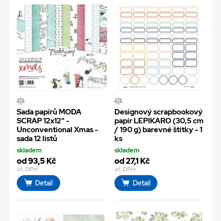
Sada papírů MODA
Designový scrapbookový
SCRAP 12x12" -
papír LEPIKARO (30,5 cm
Unconventional Xmas -
/ 190 g) barevné štítky - 1
sada 12 listů
ks
skladem
skladem
od 93,5 Kč
od 27,1 Kč
vč. DPH
vč. DPH
Detail
Detail