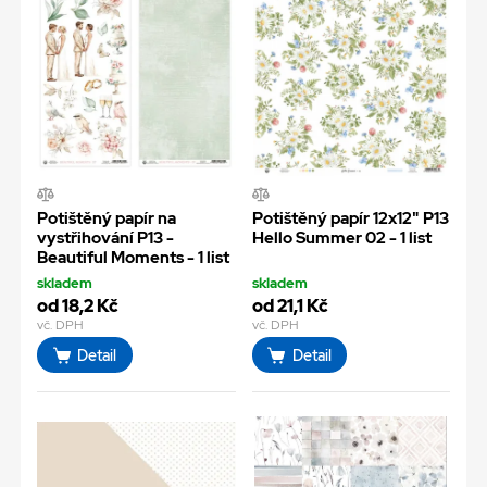
Potištěný papír na
Potištěný papír 12x12" P13
vystřihování P13 -
Hello Summer 02 - 1 list
Beautiful Moments - 1 list
skladem
skladem
od 18,2 Kč
od 21,1 Kč
vč. DPH
vč. DPH
Detail
Detail