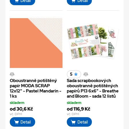
Detail
Detail
5
Oboustranně potištěný
Sada scrapbookových
papír MODA SCRAP
oboustranně potištěných
12x12" - Pastel Mandarin -
papírů P13 6x6" - Breathe
1 ks
and Bloom - sada 12 listů
skladem
skladem
od 30,6 Kč
od 116,9 Kč
vč. DPH
vč. DPH
Detail
Detail