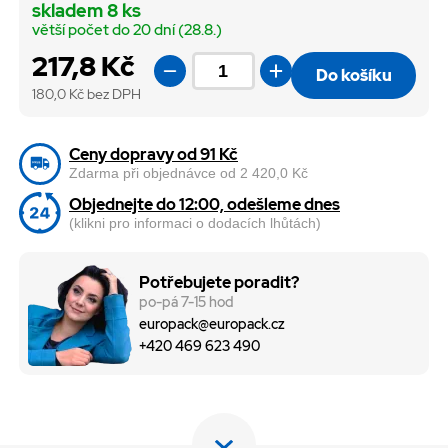
skladem 8 ks
větší počet do 20 dní (28.8.)
217,8 Kč
Do košíku
180,0
Kč bez DPH
Ceny dopravy od 91 Kč
Zdarma při objednávce od 2 420,0 Kč
Objednejte do 12:00, odešleme dnes
(klikni pro informaci o dodacích lhůtách)
Potřebujete poradit?
po-pá 7-15 hod
europack@europack.cz
+420 469 623 490