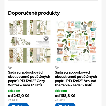
Doporučené produkty
Sada scrapbookových
Sada scrapbookových
oboustranně potištěných
oboustranně potištěných
papírů P13 12x12" Cosy
papírů P13 12x12" Around
Winter - sada 12 listů
the table - sada 12 listů
skladem
skladem
od 242,0 Kč
od 168,8 Kč
vč. DPH
vč. DPH