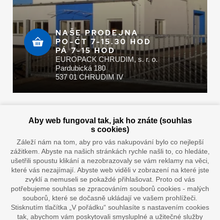
NAŠE PRODEJNA
PO-ČT 7-15.30 HOD
PÁ 7-15 HOD
EUROPACK CHRUDIM, s. r. o.
Pardubická 180
537 01 CHRUDIM IV
Zaplatit u nás můžete hotově i online
Aby web fungoval tak, jak ho znáte (souhlas
s cookies)
Záleží nám na tom, aby pro vás nakupování bylo co nejlepší
zážitkem. Abyste na našich stránkách rychle našli to, co hledáte,
Doprava vaším oblíbeným dopravcem
ušetřili spoustu klikání a nezobrazovaly se vám reklamy na věci,
které vás nezajímají. Abyste web viděli v zobrazení na které jste
zvyklí a nemuseli se pokaždé přihlašovat. Proto od vás
potřebujeme souhlas se zpracováním souborů cookies - malých
souborů, které se dočasně ukládají ve vašem prohlížeči.
Stisknutím tlačítka „V pořádku“ souhlasíte s nastavením cookies
tak, abychom vám poskytovali smysluplné a užitečné služby