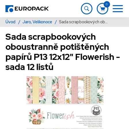
0
Úvod
/
Jaro, Velikonoce
/
Sada scrapbookových oboustranně potištěných papírů P13 12x12" Flowerish - sada 12 listů
Sada scrapbookových
oboustranně potištěných
papírů P13 12x12" Flowerish -
sada 12 listů