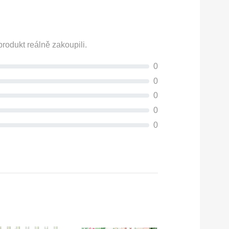
rodukt reálně zakoupili.
0
0
0
0
0