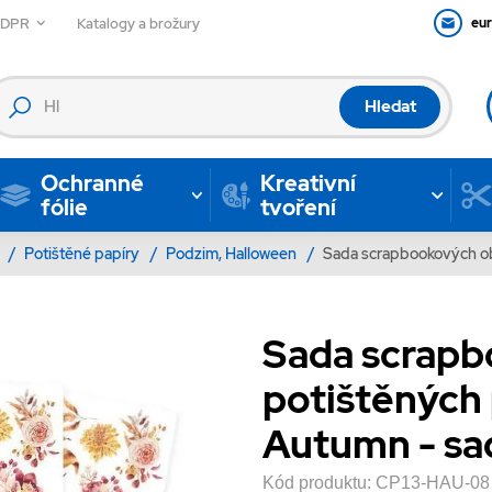
GDPR
Katalogy a brožury
eu
Hledat
Ochranné
Kreativní
fólie
tvoření
y
/
Potištěné papíry
/
Podzim, Halloween
/
Sada scrapbookových obo
Sada scrapb
potištěných 
Autumn - sad
Kód produktu:
CP13-HAU-08