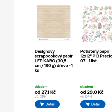
Designový
Potištěný papír
scrapbookový papír
12x12" P13 Preci
LEPIKARO (30,5
07 - 1 list
cm / 190 g) dřevo - 1
ks
skladem
skladem
od 27,1 Kč
od 29,0 Kč
vč. DPH
vč. DPH
Detail
Detail