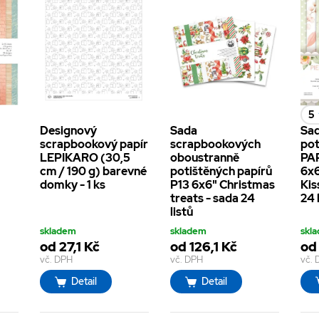
5
Designový
Sada
Sad
scrapbookový papír
scrapbookových
pot
LEPIKARO (30,5
oboustranně
PA
cm / 190 g) barevné
potištěných papírů
6x6
domky - 1 ks
P13 6x6" Christmas
Kis
treats - sada 24
24 
listů
skladem
skladem
skl
od 27,1 Kč
od 126,1 Kč
od
vč. DPH
vč. DPH
vč.
Detail
Detail