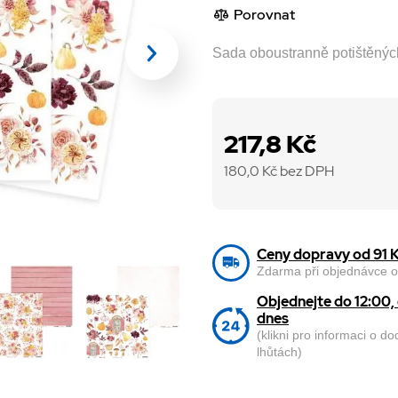
Porovnat
Sada oboustranně potištěnýc
217,8 Kč
180,0
Kč bez DPH
Ceny dopravy od 91 
Zdarma při objednávce o
Objednejte do 12:00
dnes
(klikni pro informaci o d
lhůtách)