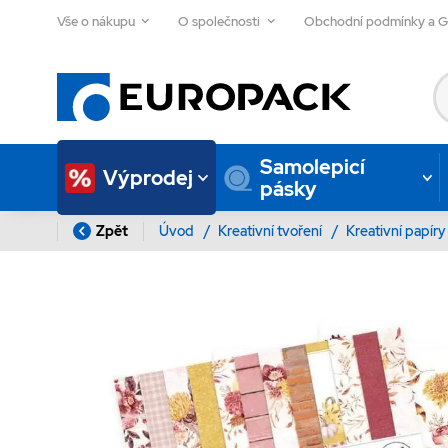
Vše o nákupu
O společnosti
Obchodní podmínky a 
Samolepicí
Výprodej
pásky
Zpět
Úvod
/
Kreativní tvoření
/
Kreativní papír