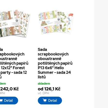
da
Sada
rapbookových
scrapbookových
oustranně
oboustranně
ištěných papírů
potištěných papírů
 12x12" Forest
P13 6x6" Hello
 party - sada 12
Summer - sada 24
ů
listů
adem
skladem
 242,0 Kč
od 126,1 Kč
 DPH
vč. DPH
Detail
Detail