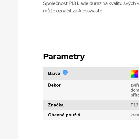
Společnost P13 klade důraz na kvalitu svých vý
může označit za #lesswaste.
Parametry
Barva
Dekor
zvíř
dom
přír
Značka
P13
Obecné použití
krea