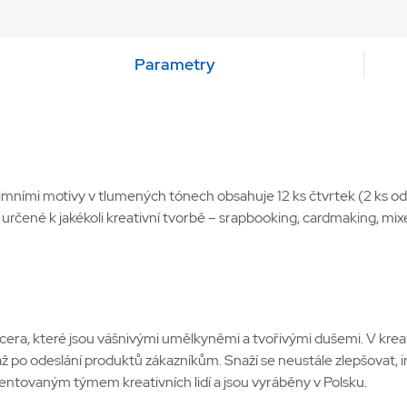
Parametry
mními motivy v tlumených tónech obsahuje 12 ks čtvrtek (2 ks o
určené k jakékoli kreativní tvorbě – srapbooking, cardmaking, mix
ra, které jsou vášnivými umělkyněmi a tvořivými dušemi. V kreat
u až po odeslání produktů zákazníkům. Snaží se neustále zlepšovat
lentovaným týmem kreativních lidí a jsou vyráběny v Polsku.