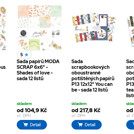
5
Sada papírů MODA
Sada
Sa
ous
SCRAP 6x6" -
scrapbookových
sc
Shades of love -
oboustranně
ob
sada 12 listů
potištěných papírů
pot
P13 12x12" You can
P13
be - sada 12 listů
tea
list
skladem
skladem
skl
od 104,9 Kč
od 217,8 Kč
od
vč. DPH
vč. DPH
vč.
Detail
Detail