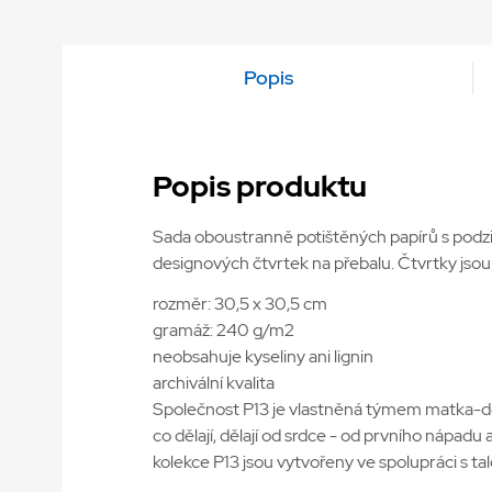
Popis
Popis produktu
Sada oboustranně potištěných papírů s podzi
designových čtvrtek na přebalu. Čtvrtky jsou 
rozměr: 30,5 x 30,5 cm
gramáž: 240 g/m2
neobsahuje kyseliny ani lignin
archivální kvalita
Společnost P13 je vlastněná týmem matka-dce
co dělají, dělají od srdce - od prvního nápad
kolekce P13 jsou vytvořeny ve spolupráci s ta