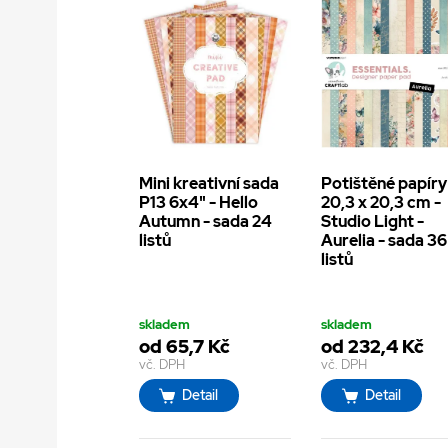
Mini kreativní sada
Potištěné papíry
P13 6x4" - Hello
20,3 x 20,3 cm -
Autumn - sada 24
Studio Light -
listů
Aurelia - sada 36
listů
skladem
skladem
od 65,7 Kč
od 232,4 Kč
vč. DPH
vč. DPH
Detail
Detail