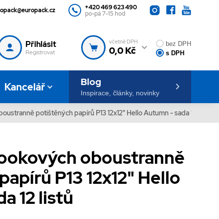
+420 469 623 490
ropack@europack.cz
po-pá 7-15 hod
včetně DPH
Přihlásit
bez DPH
0,0 Kč
Registrovat
s DPH
Blog
Kancelář
Inspirace, články, novinky
ustranně potištěných papírů P13 12x12" Hello Autumn - sada 12 listů
ookových oboustranně
papírů P13 12x12" Hello
a 12 listů