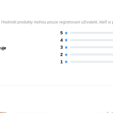
odnotit produkty mohou pouze registrovaní uživatelé, kteří si p
5
4
3
čuje
2
1