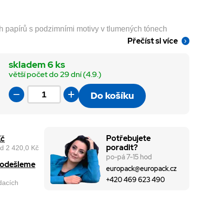
h papírů s podzimními motivy v tlumených tónech
Přečíst si více
skladem 6 ks
větší počet do 29 dní (4.9.)
Do košíku
Potřebujete
Kč
poradit?
d 2 420,0 Kč
po-pá 7-15 hod
, odešleme
europack@europack.cz
+420 469 623 490
odacích