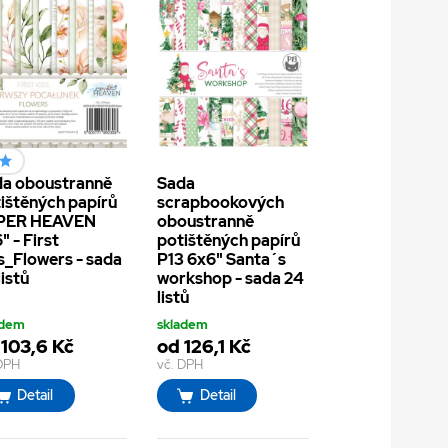
a oboustranně
Sada
ištěných papírů
scrapbookových
PER HEAVEN
oboustranně
" - First
potištěných papírů
s_Flowers - sada
P13 6x6" Santa´s
listů
workshop - sada 24
listů
adem
skladem
 103,6 Kč
od 126,1 Kč
 DPH
vč. DPH
Detail
Detail