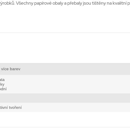
robků. Všechny papírové obaly a přebaly jsou tištěny na kvalitní pa
více barev
ata
ky
odní
tivní tvoření