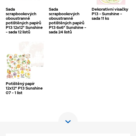
Sada
Sada
Dekorativní visačky
scrapbookových
scrapbookových
P13 - Sunshine -
oboustranně
oboustranně
sada 11 ks
potištěných papírů
potištěných papírů
P13 12x12" Sunshine
P13 6x6" Sunshine -
- sada 12 listů
sada 24 listů
Potištěný papír
12x12" P13 Sunshine
07 - 1 list