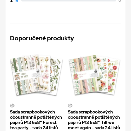
1
0
Doporučené produkty
Sada scrapbookových
Sada scrapbookových
oboustranně potištěných
oboustranně potištěných
papírů P13 6x8" Forest
papírů P13 6x8" Till we
tea party - sada 24 listů
meet again - sada 24 listů