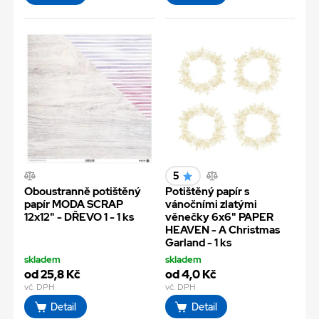
5
Oboustranně potištěný
Potištěný papír s
papír MODA SCRAP
vánočními zlatými
12x12" - DŘEVO 1 - 1 ks
věnečky 6x6" PAPER
HEAVEN - A Christmas
Garland - 1 ks
skladem
skladem
od 25,8 Kč
od 4,0 Kč
vč. DPH
vč. DPH
Detail
Detail