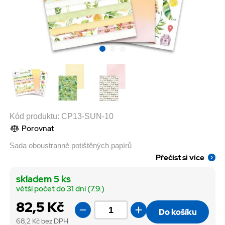
Kód produktu:
CP13-SUN-10
Porovnat
Sada oboustranně potištěných papírů
Přečíst si více
skladem 5 ks
větší počet do 31 dní (7.9.)
82,5 Kč
Do košíku
68,2
Kč bez DPH