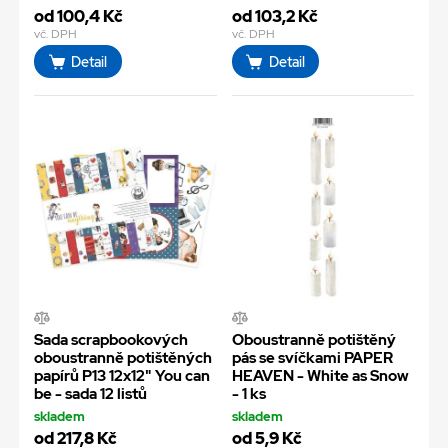
od 100,4 Kč
od 103,2 Kč
vč. DPH
vč. DPH
Detail
Detail
Sada scrapbookových
Oboustranně potištěný
oboustranně potištěných
pás se svíčkami PAPER
papírů P13 12x12" You can
HEAVEN - White as Snow
be - sada 12 listů
- 1 ks
skladem
skladem
od 217,8 Kč
od 5,9 Kč