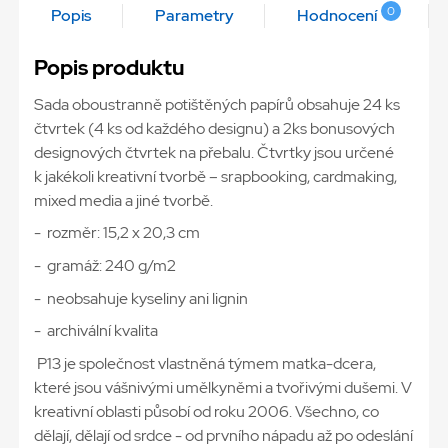
0
Popis
Parametry
Hodnocení
Popis produktu
Sada oboustranně potištěných papírů obsahuje 24 ks
čtvrtek (4 ks od každého designu) a 2ks bonusových
designových čtvrtek na přebalu. Čtvrtky jsou určené
k jakékoli kreativní tvorbě – srapbooking, cardmaking,
mixed media a jiné tvorbě.
- rozměr: 15,2 x 20,3 cm
- gramáž: 240 g/m2
- neobsahuje kyseliny ani lignin
- archivální kvalita
P13 je společnost vlastněná týmem matka-dcera,
které jsou vášnivými umělkyněmi a tvořivými dušemi. V
kreativní oblasti působí od roku 2006. Všechno, co
dělají, dělají od srdce - od prvního nápadu až po odeslání