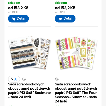
skladem
skladem
od 153,2 Kč
od 153,2 Kč
vč. DPH
vč. DPH
Detail
Detail
5
Sada scrapbookových
Sada scrapbookových
oboustranně potištěných
oboustranně potištěných
papírů P13 6x8" Soulmate
papírů P13 6x8" The Four
- sada 24 listů
Seasons - Summer - sada
24 listů