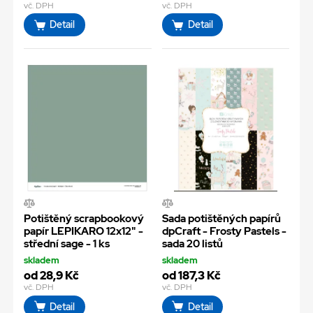
vč. DPH
vč. DPH
Detail
Detail
Potištěný scrapbookový
Sada potištěných papírů
papír LEPIKARO 12x12" -
dpCraft - Frosty Pastels -
střední sage - 1 ks
sada 20 listů
skladem
skladem
od 28,9 Kč
od 187,3 Kč
vč. DPH
vč. DPH
Detail
Detail