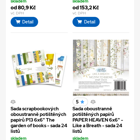
skladem
skladem
od 80,9 Kč
od 153,2 Kč
vč. DPH
vč. DPH
Detail
Detail
5
Sada scrapbookových
Sada oboustranně
oboustranně potištěných
potištěných papírů
papírů P13 6x6" The
PAPER HEAVEN 6x6" -
garden of books - sada 24
Like a Breath - sada 24
listů
listů
skladem
skladem