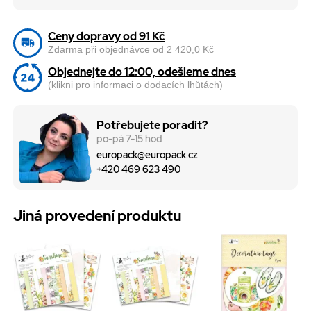
Ceny dopravy od 91 Kč
Zdarma při objednávce od 2 420,0 Kč
Objednejte do 12:00, odešleme dnes
(klikni pro informaci o dodacích lhůtách)
Potřebujete poradit?
po-pá 7-15 hod
europack@europack.cz
+420 469 623 490
Jiná provedení produktu