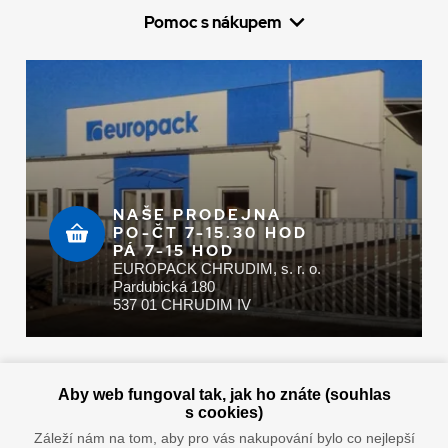
Pomoc s nákupem
NAŠE PRODEJNA
PO-ČT 7-15.30 HOD
PÁ 7-15 HOD
EUROPACK CHRUDIM, s. r. o.
Pardubická 180
537 01 CHRUDIM IV
Zaplatit u nás můžete hotově i online
Aby web fungoval tak, jak ho znáte (souhlas
s cookies)
Záleží nám na tom, aby pro vás nakupování bylo co nejlepší