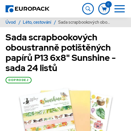
0
Úvod
/
Léto, cestování
/
Sada scrapbookových oboustranně potištěných papírů P13 6x8" Sunshine - sada 24 listů
Sada scrapbookových
oboustranně potištěných
papírů P13 6x8" Sunshine -
sada 24 listů
DOPRODEJ