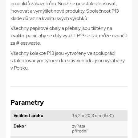
produktů zákazníkům. Snaží se neustále zlepšovat,
inovovat a vymýšlet nové produkty. Společnost P13
klade důraz na kvalitu svých výrobků.
Všechny papírové obaly a přebaly jsou tištěny na
kvalitní papír, aby se daly využít. P13 se tak může označit
za #lesswaste.
Všechny kolekce P13 jsou vytvořeny ve spolupráci
s talentovaným týmem kreativních lidí a jsou vyráběny
v Polsku.
Parametry
Velikost archu
15,2 x 20,3 cm (6x8")
Dekor
zvířata
přírodní