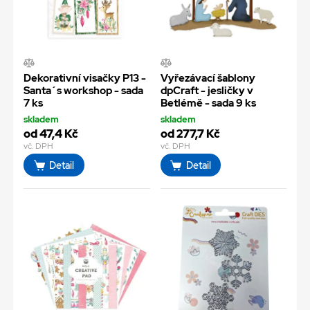
Dekorativní visačky P13 -
Vyřezávací šablony
Santa´s workshop - sada
dpCraft - jesličky v
7 ks
Betlémě - sada 9 ks
skladem
skladem
od 47,4 Kč
od 277,7 Kč
vč. DPH
vč. DPH
Detail
Detail