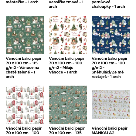
městečko - 1 arch
vesnička tmavá - 1
perníkové
arch
chaloupky - 1 arch
Vánoční balicí papír
Vánoční balicí papír
Vánoční balicí papír
70 x 100 cm - 115
70 x 100 cm - 100
70 x 100 cm - 100
g/m2 - Vánoce na
g/m2 - Miluju
g/m2 -
chatě zelené - 1
Vánoce - 1 arch
Sněhuláci/Ze mě
arch
roztaješ - 1 arch
Vánoční balicí papír
Vánoční balicí papír
Vánoční balicí papír
70 x 100 cm - 100
70 x 100 cm - 135
MANKAI A2 -