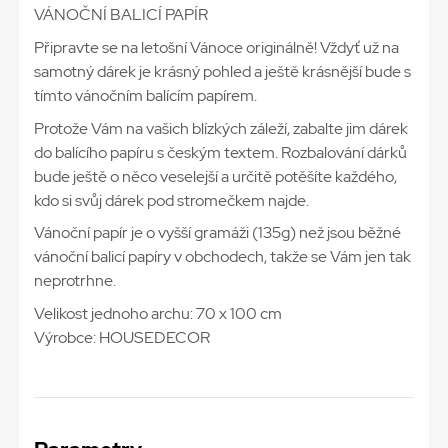
VÁNOČNÍ BALICÍ PAPÍR
Připravte se na letošní Vánoce originálně! Vždyť už na
samotný dárek je krásný pohled a ještě krásnější bude s
tímto vánočním balícím papírem.
Protože Vám na vašich blízkých záleží, zabalte jim dárek
do balícího papíru s českým textem. Rozbalování dárků
bude ještě o něco veselejší a určitě potěšíte každého,
kdo si svůj dárek pod stromečkem najde.
Vánoční papír je o vyšší gramáži (135g) než jsou běžné
vánoční balicí papíry v obchodech, takže se Vám jen tak
neprotrhne.
Velikost jednoho archu: 70 x 100 cm
Výrobce: HOUSEDECOR