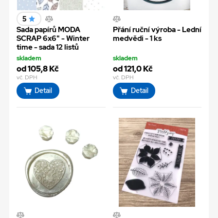
5
Sada papírů MODA
Přání ruční výroba - Lední
SCRAP 6x6" - Winter
medvědi - 1 ks
time - sada 12 listů
skladem
skladem
od 105,8 Kč
od 121,0 Kč
vč. DPH
vč. DPH
Detail
Detail