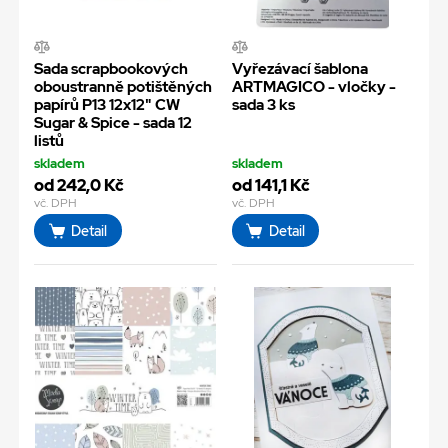
Sada scrapbookových
Vyřezávací šablona
oboustranně potištěných
ARTMAGICO - vločky -
papírů P13 12x12" CW
sada 3 ks
Sugar & Spice - sada 12
listů
skladem
skladem
od 242,0 Kč
od 141,1 Kč
vč. DPH
vč. DPH
Detail
Detail