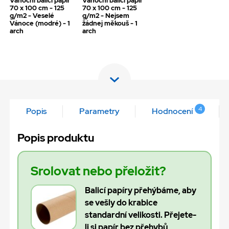
Vánoční balicí papír
Vánoční balicí papír
70 x 100 cm - 125
70 x 100 cm - 125
g/m2 - Veselé
g/m2 - Nejsem
Vánoce (modré) - 1
žádnej měkouš - 1
arch
arch
4
Popis
Parametry
Hodnocení
Popis produktu
Srolovat nebo přeložit?
Balicí papíry přehýbáme, aby
se vešly do krabice
standardní velikosti. Přejete-
li si papír bez přehybů,