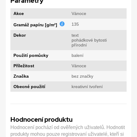
Parametry
Akce
Vánoce
135
Gramáž papíru [g/m²]
Dekor
text
pohádkové bytosti
přírodní
Použití pomůcky
balení
Příležitost
Vánoce
Značka
bez značky
Obecné použití
kreativní tvoření
Hodnocení produktu
Hodnocení pochází od ověřených uživatelů. Hodnotit
produkty mohou pouze registrovaní uživatelé, kteří si