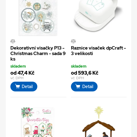
Dekorativní visačky P13 -
Raznice visaček dpCraft -
Christmas Charm - sada 9
3 velikosti
ks
skladem
skladem
od 47,4 Kč
od 593,6 Kč
vč. DPH
vč. DPH
Detail
Detail