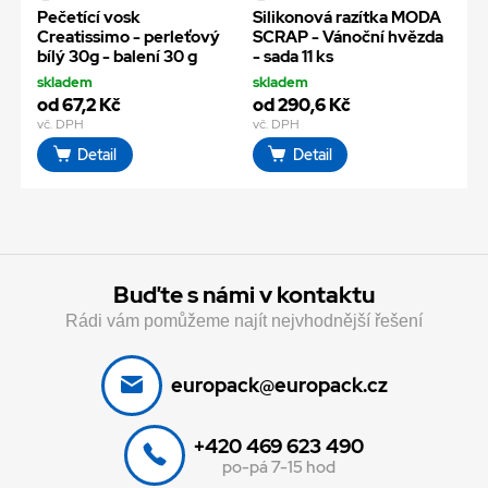
Pečetící vosk
Silikonová razítka MODA
Creatissimo - perleťový
SCRAP - Vánoční hvězda
bílý 30g - balení 30 g
- sada 11 ks
skladem
skladem
od 67,2 Kč
od 290,6 Kč
vč. DPH
vč. DPH
Detail
Detail
Buďte s námi v kontaktu
Rádi vám pomůžeme najít nejvhodnější řešení
europack@europack.cz
+420 469 623 490
po-pá 7-15 hod