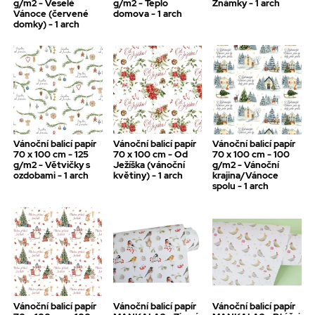
g/m2 - Veselé
g/m2 - Teplo
Známky - 1 arch
Vánoce (červené
domova - 1 arch
domky) - 1 arch
Vánoční balicí papír
Vánoční balicí papír
Vánoční balicí papír
70 x 100 cm - 125
70 x 100 cm - Od
70 x 100 cm - 100
g/m2 - Větvičky s
Ježíška (vánoční
g/m2 - Vánoční
ozdobami - 1 arch
květiny) - 1 arch
krajina/Vánoce
spolu - 1 arch
Vánoční balicí papír
Vánoční balicí papír
Vánoční balicí papír