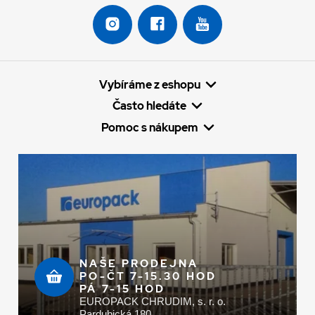
Vybíráme z eshopu
Často hledáte
Pomoc s nákupem
NAŠE PRODEJNA
PO-ČT 7-15.30 HOD
PÁ 7-15 HOD
EUROPACK CHRUDIM, s. r. o.
Pardubická 180