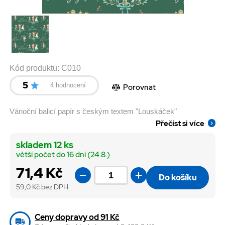
Kód produktu:
C010
5
4 hodnocení
Porovnat
Vánoční balicí papír s českým textem "Louskáček"
Přečíst si více
skladem 12 ks
větší počet do 16 dní (24.8.)
71,4 Kč
Do košíku
59,0
Kč bez DPH
Ceny dopravy od 91 Kč