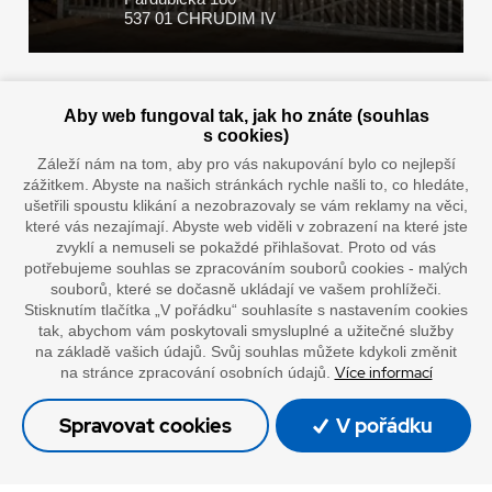
537 01 CHRUDIM IV
Zaplatit u nás můžete hotově i online
Aby web fungoval tak, jak ho znáte (souhlas
s cookies)
Záleží nám na tom, aby pro vás nakupování bylo co nejlepší
zážitkem. Abyste na našich stránkách rychle našli to, co hledáte,
Doprava vaším oblíbeným dopravcem
ušetřili spoustu klikání a nezobrazovaly se vám reklamy na věci,
které vás nezajímají. Abyste web viděli v zobrazení na které jste
zvyklí a nemuseli se pokaždé přihlašovat. Proto od vás
potřebujeme souhlas se zpracováním souborů cookies - malých
souborů, které se dočasně ukládají ve vašem prohlížeči.
Stisknutím tlačítka „V pořádku“ souhlasíte s nastavením cookies
tak, abychom vám poskytovali smysluplné a užitečné služby
na základě vašich údajů. Svůj souhlas můžete kdykoli změnit
Více informací
na stránce zpracování osobních údajů.
”Lepíme s jistotou”
Spravovat cookies
V pořádku
© Oficiální stránky společnosti Europack
Made by