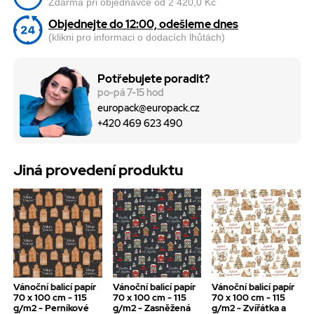
Zdarma při objednávce od 2 420,0 Kč
Objednejte do 12:00, odešleme dnes
(klikni pro informaci o dodacích lhůtách)
Potřebujete poradit?
po-pá 7-15 hod
europack@europack.cz
+420 469 623 490
Jiná provedení produktu
Vánoční balicí papír
Vánoční balicí papír
Vánoční balicí papír
70 x 100 cm - 115
70 x 100 cm - 115
70 x 100 cm - 115
g/m2 - Perníkové
g/m2 - Zasněžená
g/m2 - Zvířátka a