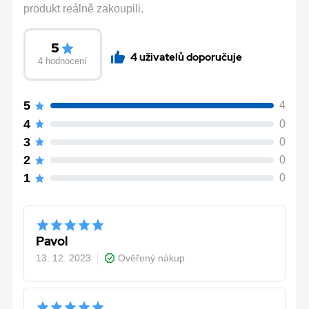
produkt reálně zakoupili.
5
4 uživatelů doporučuje
4 hodnocení
5
4
4
0
3
0
2
0
1
0
Pavol
13. 12. 2023
Ověřený nákup