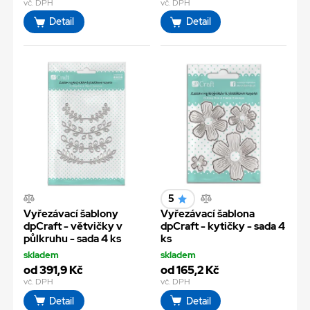
vč. DPH
vč. DPH
Detail
Detail
5
Vyřezávací šablony
Vyřezávací šablona
dpCraft - větvičky v
dpCraft - kytičky - sada 4
půlkruhu - sada 4 ks
ks
skladem
skladem
od 391,9 Kč
od 165,2 Kč
vč. DPH
vč. DPH
Detail
Detail