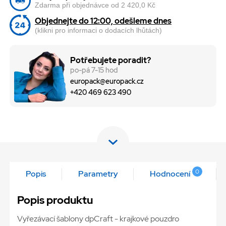
Zdarma při objednávce od 2 420,0 Kč
Objednejte do 12:00, odešleme dnes
(klikni pro informaci o dodacích lhůtách)
Potřebujete poradit?
po-pá 7-15 hod
europack@europack.cz
+420 469 623 490
0
Popis
Parametry
Hodnocení
Popis produktu
Vyřezávací šablony dpCraft - krajkové pouzdro