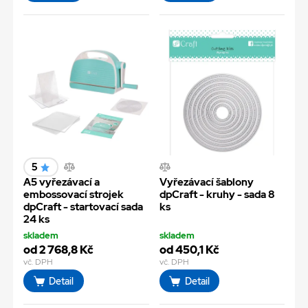
5
A5 vyřezávací a
Vyřezávací šablony
embossovací strojek
dpCraft - kruhy - sada 8
dpCraft - startovací sada
ks
24 ks
skladem
skladem
od 2 768,8 Kč
od 450,1 Kč
vč. DPH
vč. DPH
Detail
Detail