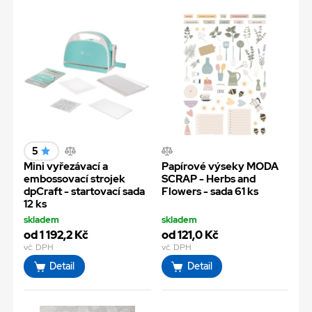
5
Mini vyřezávací a
Papírové výseky MODA
embossovací strojek
SCRAP - Herbs and
dpCraft - startovací sada
Flowers - sada 61 ks
12 ks
skladem
skladem
od 1 192,2 Kč
od 121,0 Kč
vč. DPH
vč. DPH
Detail
Detail