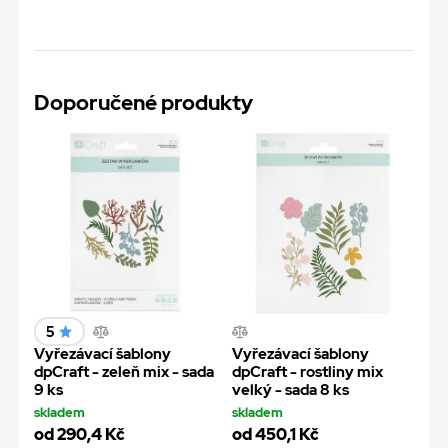
Doporučené produkty
5
Vyřezávací šablony
Vyřezávací šablony
dpCraft - zeleň mix - sada
dpCraft - rostliny mix
9 ks
velký - sada 8 ks
skladem
skladem
od 290,4 Kč
od 450,1 Kč