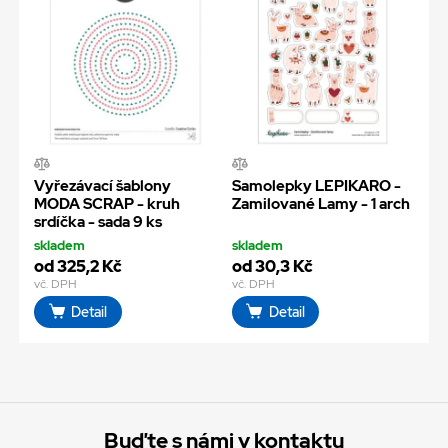
Vyřezávací šablony
Samolepky LEPIKARO -
MODA SCRAP - kruh
Zamilované Lamy - 1 arch
srdíčka - sada 9 ks
skladem
skladem
od 325,2 Kč
od 30,3 Kč
vč. DPH
vč. DPH
Detail
Detail
Buďte s námi v kontaktu