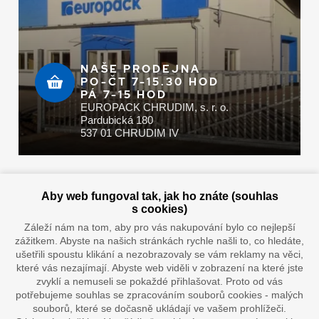
NAŠE PRODEJNA
PO-ČT 7-15.30 HOD
PÁ 7-15 HOD
EUROPACK CHRUDIM, s. r. o.
Pardubická 180
537 01 CHRUDIM IV
Zaplatit u nás můžete hotově i online
Aby web fungoval tak, jak ho znáte (souhlas
s cookies)
Záleží nám na tom, aby pro vás nakupování bylo co nejlepší
zážitkem. Abyste na našich stránkách rychle našli to, co hledáte,
Doprava vaším oblíbeným dopravcem
ušetřili spoustu klikání a nezobrazovaly se vám reklamy na věci,
které vás nezajímají. Abyste web viděli v zobrazení na které jste
zvyklí a nemuseli se pokaždé přihlašovat. Proto od vás
potřebujeme souhlas se zpracováním souborů cookies - malých
souborů, které se dočasně ukládají ve vašem prohlížeči.