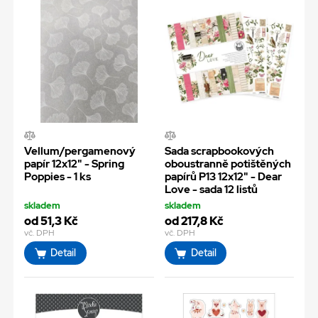
Vellum/pergamenový
Sada scrapbookových
papír 12x12" - Spring
oboustranně potištěných
Poppies - 1 ks
papírů P13 12x12" - Dear
Love - sada 12 listů
skladem
skladem
od 51,3 Kč
od 217,8 Kč
vč. DPH
vč. DPH
Detail
Detail