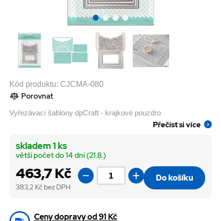
Kód produktu:
CJCMA-080
Porovnat
Vyřezávací šablony dpCraft - krajkové pouzdro
Přečíst si více
skladem 1 ks
větší počet do 14 dní (21.8.)
463,7 Kč
Do košíku
383,2
Kč bez DPH
Ceny dopravy od 91 Kč