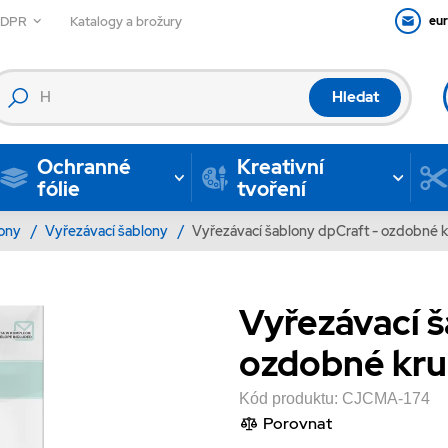
GDPR
Katalogy a brožury
eu
Hledat
Ochranné
Kreativní
fólie
tvoření
lony
/
Vyřezávací šablony
/
Vyřezávací šablony dpCraft - ozdobné k
Vyřezávací š
ozdobné kruh
Kód produktu:
CJCMA-174
Porovnat