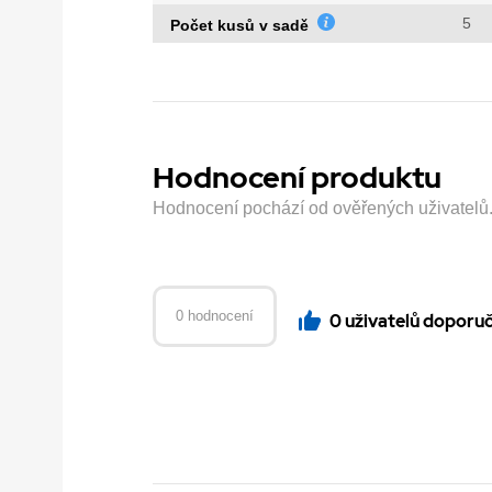
5
Počet kusů v sadě
Hodnocení produktu
Hodnocení pochází od ověřených uživatelů. H
0 hodnocení
0 uživatelů doporu