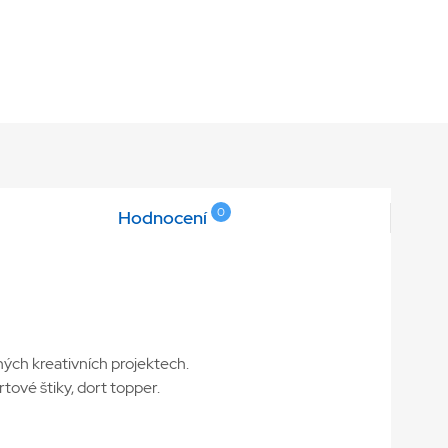
0
Hodnocení
ných kreativních projektech.
tové štiky, dort topper.