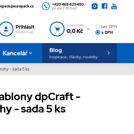
+420 469 623 490
ropack@europack.cz
po-pá 7-15 hod
včetně DPH
Přihlásit
bez DPH
0,0 Kč
Registrovat
s DPH
Blog
Kancelář
Inspirace, články, novinky
ruhy - sada 5 ks
ablony dpCraft -
y - sada 5 ks