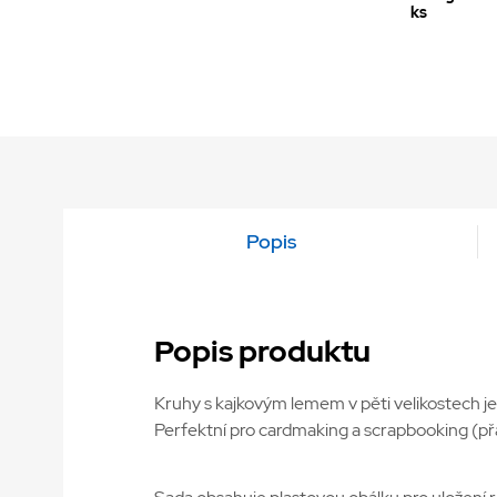
ks
Popis
Popis produktu
Kruhy s kajkovým lemem v pěti velikostech je
Perfektní pro cardmaking a scrapbooking (přán