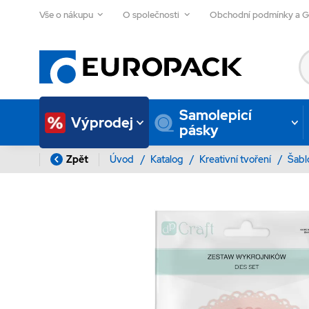
Vše o nákupu
O společnosti
Obchodní podmínky a 
Samolepicí
Výprodej
pásky
Zpět
Úvod
/
Katalog
/
Kreativní tvoření
/
Šab