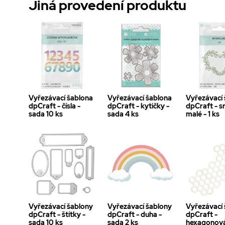
Jiná provedení produktu
Vyřezávací šablona
Vyřezávací šablona
Vyřezávací
dpCraft - čísla -
dpCraft - kytičky -
dpCraft - s
sada 10 ks
sada 4 ks
malé - 1 ks
Vyřezávací šablony
Vyřezávací šablony
Vyřezávací
dpCraft - štítky -
dpCraft - duha -
dpCraft -
sada 10 ks
sada 2 ks
hexagonová 