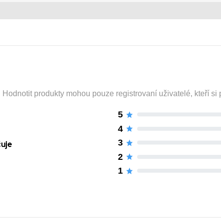
odnotit produkty mohou pouze registrovaní uživatelé, kteří si p
5
4
3
čuje
2
1