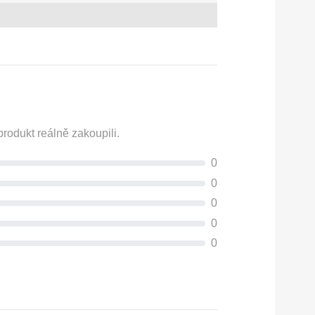
rodukt reálně zakoupili.
0
0
0
0
0