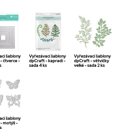
ací šablony
Vyřezávací šablony
Vyřezávací šablony
- čtverce -
dpCraft - kapradí -
dpCraft - větvičky
s
sada 4 ks
velké - sada 2 ks
ací šablony
- motýli -
s