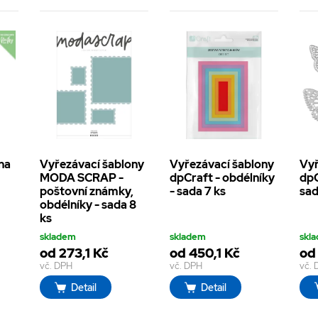
na
Vyřezávací šablony
Vyřezávací šablony
Vyř
MODA SCRAP -
dpCraft - obdélníky
dpC
poštovní známky,
- sada 7 ks
sad
obdélníky - sada 8
ks
skladem
skladem
skl
od 273,1 Kč
od 450,1 Kč
od
vč. DPH
vč. DPH
vč.
Detail
Detail