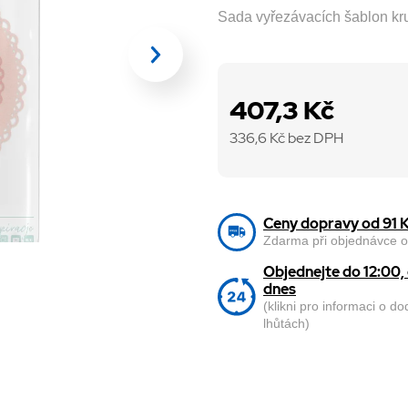
Sada vyřezávacích šablon kr
407,3 Kč
336,6
Kč bez DPH
Ceny dopravy od 91 
Zdarma při objednávce o
Objednejte do 12:00
dnes
(klikni pro informaci o d
lhůtách)