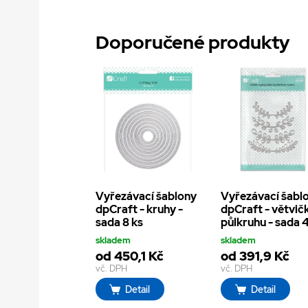
Doporučené produkty
Vyřezávací šablony
Vyřezávací šabl
dpCraft - kruhy -
dpCraft - větvič
sada 8 ks
půlkruhu - sada 
skladem
skladem
od 450,1 Kč
od 391,9 Kč
vč. DPH
vč. DPH
Detail
Detail