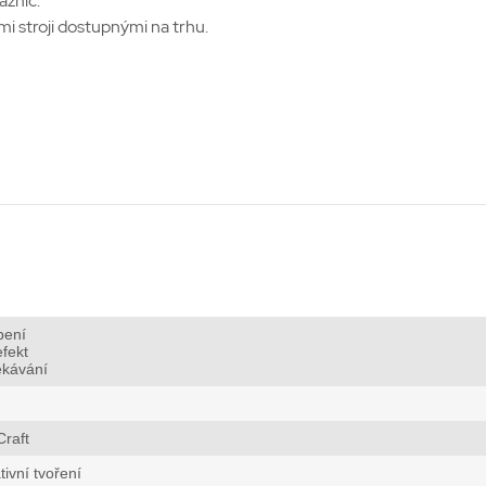
aznic.
i stroji dostupnými na trhu.
bení
fekt
ekávání
raft
tivní tvoření