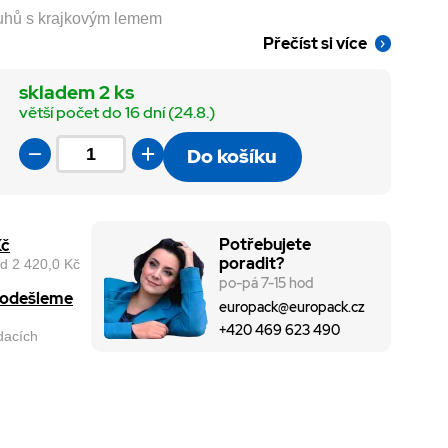
uhů s krajkovým lemem
Přečíst si více
skladem 2 ks
větší počet do 16 dní (24.8.)
Do košíku
Potřebujete
Kč
poradit?
d 2 420,0 Kč
po-pá 7-15 hod
, odešleme
europack@europack.cz
+420 469 623 490
odacích