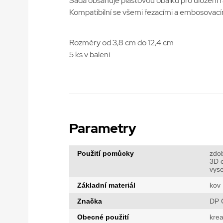
Sada obsahuje plastovou obálku pro uložení r
Kompatibilní se všemi řezacími a embosovacím
Rozměry od 3,8 cm do 12,4 cm
5 ks v balení.
Parametry
Použití pomůcky
zdo
3D e
vys
Základní materiál
kov
Značka
DP C
Obecné použití
krea