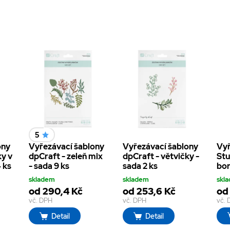
5
ony
Vyřezávací šablony
Vyřezávací šablony
Vyř
ky v
dpCraft - zeleň mix
dpCraft - větvičky -
Stu
4 ks
- sada 9 ks
sada 2 ks
bor
skladem
skladem
skl
od 290,4 Kč
od 253,6 Kč
od
vč. DPH
vč. DPH
vč.
Detail
Detail