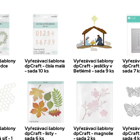
 šablony
Vyřezávací šablona
Vyřezávací šablony
Vyřezáv
rdce
dpCraft - čísla malá
dpCraft - jesličky v
dpCraft 
- sada 10 ks
Betlémě - sada 9 ks
sada 7 k
 šablony
Vyřezávací šablony
Vyřezávací šablony
Vyřezáv
dpCraft - listy -
dpCraft - magnolie
dpCraft 
síť - 1
sada 6 ks
- sada 2 ks
sada 4 k