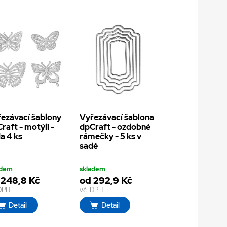
ezávací šablony
Vyřezávací šablona
raft - motýli -
dpCraft - ozdobné
a 4 ks
rámečky - 5 ks v
sadě
adem
skladem
 248,8 Kč
od 292,9 Kč
 DPH
vč. DPH
Detail
Detail