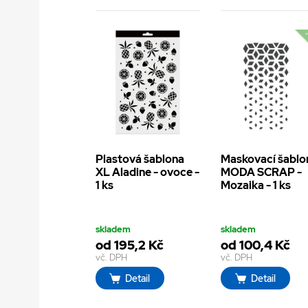
Plastová šablona
Maskovací šablo
XL Aladine - ovoce -
MODA SCRAP -
1 ks
Mozaika - 1 ks
skladem
skladem
od 195,2 Kč
od 100,4 Kč
vč. DPH
vč. DPH
Detail
Detail