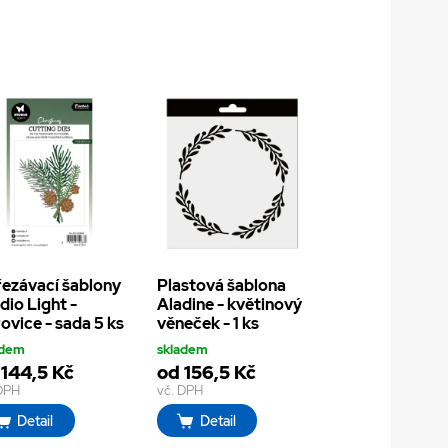
ezávací šablony
Plastová šablona
dio Light -
Aladine - květinový
ovice - sada 5 ks
věneček - 1 ks
adem
skladem
 144,5 Kč
od 156,5 Kč
 DPH
vč. DPH
Detail
Detail