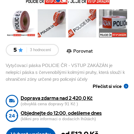
5
3 hodnocení
Porovnat
Vytyčovací páska POLICIE ČR - VSTUP ZAKÁZÁN je
nelepící páska s červenobílými kolmými pruhy, která slouží k
ohraničení zóny určené pro policejní účely
Přečíst si více
Doprava zdarma nad 2 420,0 Kč
(obvyklá cena dopravy 91 Kč )
Objednejte do 12:00, odešleme dnes
(klikni pro informaci o dodacích lhůtách)