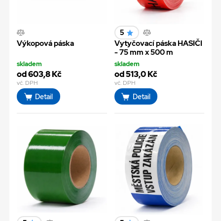
5
Výkopová páska
Vytyčovací páska HASIČI
- 75 mm x 500 m
skladem
skladem
od 603,8 Kč
od 513,0 Kč
vč. DPH
vč. DPH
Detail
Detail