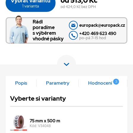
od 513,0 Kč
Vybrat variantu
1 varianta
od 424,0 Kč
bez DPH
Rádi
europack@europack.cz
poradíme
s výběrem
+420 469 623 490
po-pá 7-15 hod
vhodné pásky
3
Popis
Parametry
Hodnocení
Vyberte si varianty
75 mm x 500 m
Kód: V34048