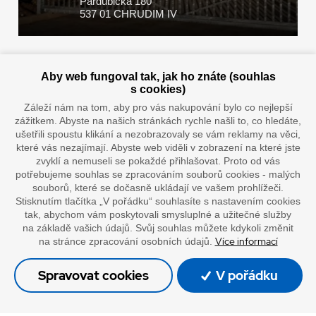
Pardubická 180
537 01 CHRUDIM IV
Zaplatit u nás můžete hotově i online
Aby web fungoval tak, jak ho znáte (souhlas
s cookies)
Záleží nám na tom, aby pro vás nakupování bylo co nejlepší
zážitkem. Abyste na našich stránkách rychle našli to, co hledáte,
Doprava vaším oblíbeným dopravcem
ušetřili spoustu klikání a nezobrazovaly se vám reklamy na věci,
které vás nezajímají. Abyste web viděli v zobrazení na které jste
zvyklí a nemuseli se pokaždé přihlašovat. Proto od vás
potřebujeme souhlas se zpracováním souborů cookies - malých
souborů, které se dočasně ukládají ve vašem prohlížeči.
Stisknutím tlačítka „V pořádku“ souhlasíte s nastavením cookies
tak, abychom vám poskytovali smysluplné a užitečné služby
na základě vašich údajů. Svůj souhlas můžete kdykoli změnit
Více informací
na stránce zpracování osobních údajů.
”Lepíme s jistotou”
Spravovat cookies
V pořádku
Celkem:
0
Kč s DPH
© Oficiální stránky společnosti Europack
DO KOŠÍKU
0
Kč bez DPH
Made by