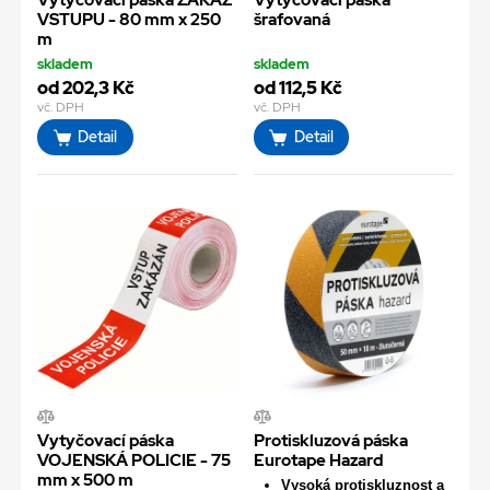
VSTUPU - 80 mm x 250
šrafovaná
m
skladem
skladem
od 202,3 Kč
od 112,5 Kč
vč. DPH
vč. DPH
Detail
Detail
Vytyčovací páska
Protiskluzová páska
VOJENSKÁ POLICIE - 75
Eurotape Hazard
mm x 500 m
Vysoká protiskluznost a