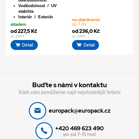
oděruodolnost
Voděodolnost / UV
stabilita
Interiér / Exteriér
na objednávku
skladem
do 7 dní
od 227,5 Kč
od 236,0 Kč
vč. DPH
vč. DPH
Detail
Detail
Buďte s námi v kontaktu
Rádi vám pomůžeme najít nejvhodnější řešení
europack@europack.cz
+420 469 623 490
po-pá 7-15 hod