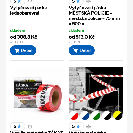
5
5
Vytyčovací páska
Vytyčovací páska
jednobarevná
MĚSTSKÁ POLICIE -
městská policie - 75 mm
x 500 m
skladem
skladem
od 308,8 Kč
od 513,0 Kč
vč. DPH
vč. DPH
Detail
Detail
5
5
Vytyčovací páska ZÁKAZ
Vytyčovací páska