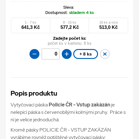
Sleva:
Dostupnost:
skladem 4 ks
1 - 7 ks
8 - 15 ks
16 ks a více
641,3 Kč
577,2 Kč
513,0 Kč
Zadejte počet ks:
počet ks v kartonu:
8 ks
+ 8 ks
Popis produktu
Vytyčovací páska
Policie ČR - Vstup zakázán
je
nelepící páska s červenobílými kolmými pruhy. Práce s
ní je velice jednoduchá.
Kromě pásky POLICIE ČR - VSTUP ZAKÁZÁN
vyrábíme rovněž potištěné vytyčovací pásky: