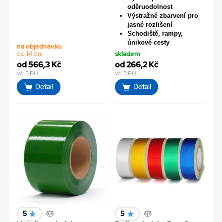
oděruodolnost
Výstražné zbarvení pro
jasné rozlišení
Schodiště, rampy,
únikové cesty
na objednávku
do 14 dní
skladem
od 566,3 Kč
od 266,2 Kč
vč. DPH
vč. DPH
Detail
Detail
5
5