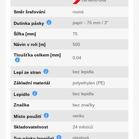
červeno-bílá
Směr šrafování
rovné
papír - 76 mm / 3"
Dutinka pásky
Šířka [mm]
75
Návin v roli [m]
500
Tloušťka celkem [mm]
0,04
bez lepidla
Lepí ze stran
Základní materiál
polyethylen (PE)
bez lepidla
Lepidlo
Značka
bez značky
venku
Místo použití
Skladovatelnost
24 měsíců
plastová
Typ pásky (nosiče)