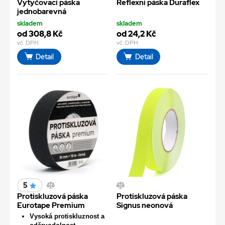
Vytyčovací páska
Reflexní páska Duraflex
jednobarevná
skladem
skladem
od 308,8 Kč
od 24,2 Kč
vč. DPH
vč. DPH
Detail
Detail
5
Protiskluzová páska
Protiskluzová páska
Eurotape Premium
Signus neonová
Vysoká protiskluznost a