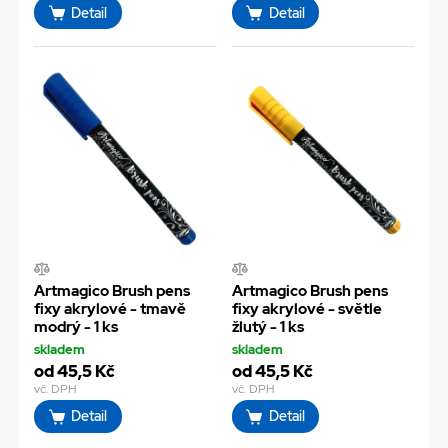
Detail
Detail
Artmagico Brush pens
Artmagico Brush pens
fixy akrylové - tmavě
fixy akrylové - světle
modrý - 1 ks
žlutý - 1 ks
skladem
skladem
od 45,5 Kč
od 45,5 Kč
vč. DPH
vč. DPH
Detail
Detail