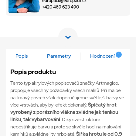
europack@europack.cz
+420 469 623 490
1
Popis
Parametry
Hodnocení
Popis produktu
Tento typ akrylových popisovačů značky Artmagico,
propojuje všechny požadavky všech malířů. Při malbě
na tmavý povrch však doporučujeme světlejší barvy ve
více vrstvách, aby byl efekt dokonalý.
Špičatý hrot
vyrobený z porézního vlákna zvládne jak tenkou
linku, tak vybarvování
. Díky své struktuře
neodstřikuje barvu a proto se skvěle hodí na malování
kamínků a zvládne i ty hrbolaté.
Šířka hrotu je od 0,9