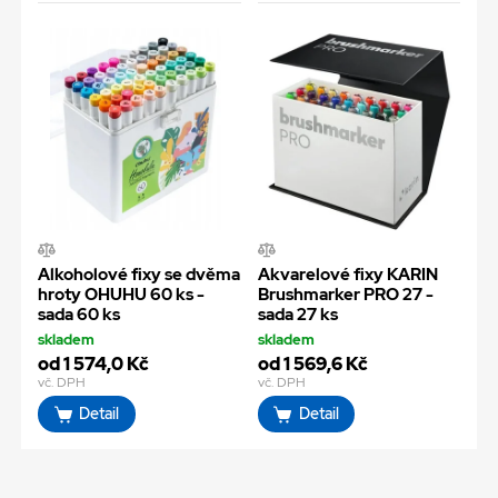
Alkoholové fixy se dvěma
Akvarelové fixy KARIN
hroty OHUHU 60 ks -
Brushmarker PRO 27 -
sada 60 ks
sada 27 ks
skladem
skladem
od 1 574,0 Kč
od 1 569,6 Kč
vč. DPH
vč. DPH
Detail
Detail