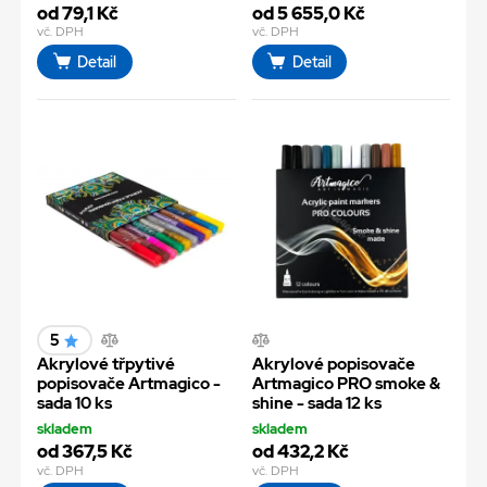
od 79,1 Kč
od 5 655,0 Kč
vč. DPH
vč. DPH
Detail
Detail
5
Akrylové třpytivé
Akrylové popisovače
popisovače Artmagico -
Artmagico PRO smoke &
sada 10 ks
shine - sada 12 ks
skladem
skladem
od 367,5 Kč
od 432,2 Kč
vč. DPH
vč. DPH