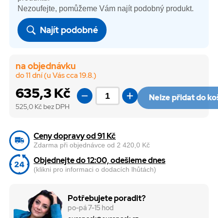
Nezoufejte, pomůžeme Vám najít podobný produkt.
Najít podobné
na objednávku
do 11 dní (u Vás cca 19.8.)
635,3 Kč
Nelze přidat do ko
525,0
Kč bez DPH
Ceny dopravy od 91 Kč
Zdarma při objednávce od 2 420,0 Kč
Objednejte do 12:00, odešleme dnes
(klikni pro informaci o dodacích lhůtách)
Potřebujete poradit?
po-pá 7-15 hod