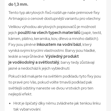
do 1,3 mm.
Tento typ akrylových fixů rozšiřuje naše prémiové fixy
Artmagico o cenově dostupnější variantu pro všechny.
Velikou výhodou akrylových popisovačů je možnost
jejich
použití na všech typech materiálů
(papír, textil,
kámen, plátno, keramika, kov, dřevo a mnoho dalších).
Fixy jsou plněné
inkoustem na vodní bázi
, který
vyniká svými krycími vlastnostmi. Barvy jsou hladké,
lesklé a neprůhledné.
Výsledný produkt
je voděodolný a světlostálý
, barvy tedy zůstávají
jasné a nedochází k jejich vyblednutí.
Pokud rádi malujete na světlém podkladu tyto fixy jsou
to pravé pro Vás, pokud volíte tmavší podklad pak
světlejší odstíny naneste ve dvou vrstvách pro ten
nejlepší efekt.
Hrot je špičatý díky němu zvládnete jak tenkou linku
tak vybarvování.