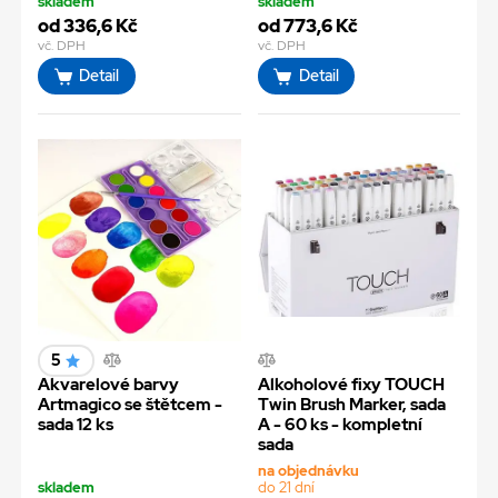
skladem
skladem
od 336,6 Kč
od 773,6 Kč
vč. DPH
vč. DPH
Detail
Detail
5
Akvarelové barvy
Alkoholové fixy TOUCH
Artmagico se štětcem -
Twin Brush Marker, sada
sada 12 ks
A - 60 ks - kompletní
sada
na objednávku
skladem
do 21 dní