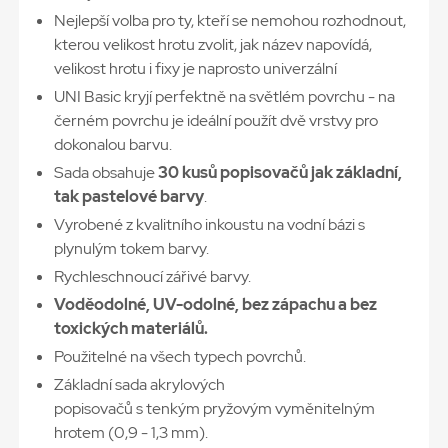
Nejlepší volba pro ty, kteří se nemohou rozhodnout,
kterou velikost hrotu zvolit, jak název napovídá,
velikost hrotu i fixy je naprosto univerzální
UNI Basic kryjí perfektně na světlém povrchu - na
černém povrchu je ideální použít dvě vrstvy pro
dokonalou barvu.
Sada obsahuje
30 kusů popisovačů jak základní,
tak pastelové barvy
.
Vyrobené z kvalitního inkoustu na vodní bázi s
plynulým tokem barvy.
Rychleschnoucí zářivé barvy.
Voděodolné, UV-odolné, bez zápachu a bez
toxických materiálů.
Použitelné na všech typech povrchů.
Základní sada akrylových
popisovačů s tenkým pryžovým vyměnitelným
hrotem (0,9 - 1,3 mm).