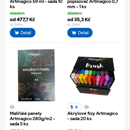
Artmagico 59 ml - sada 10
popisovač Artmagico 0,7
ks
mm - 1 ks
skladem
skladem
od 477,7 Kč
od 35,3 Kč
vč. DPH
vč. DPH
Detail
Detail
5
Malířské panely
Akrylové fixy Artmagico
Artmagico 280g/m2 -
- sada 20 ks
sada 5 ks