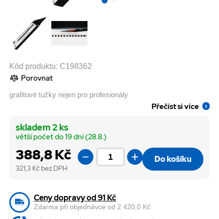
Kód produktu:
C198362
Porovnat
grafitové tužky nejen pro profesionály
Přečíst si více
skladem 2 ks
větší počet do 19 dní (28.8.)
388,8 Kč
Do košíku
321,3
Kč bez DPH
Ceny dopravy od 91 Kč
Zdarma při objednávce od 2 420,0 Kč