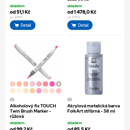
skladem
skladem
od 51,1 Kč
od 1 478,0 Kč
vč. DPH
vč. DPH
Detail
Detail
Alkoholový fix TOUCH
Akrylová metalická barva
Twin Brush Marker -
FolkArt stříbrná - 58 ml
růžová
skladem
skladem
od 99,2 Kč
od 85,5 Kč