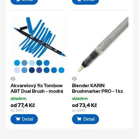
Akvarelový fix Tombow
Blender KARIN
ABT Dual Brush - modrá
Brushmarker PRO - 1 ks
skladem
skladem
od 77,4 Kč
od 73,4 Kč
vč. DPH
vč. DPH
Detail
Detail