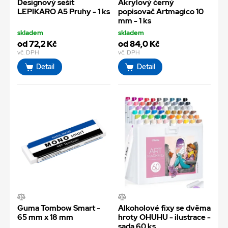
Designový sešit
Akrylový černý
LEPIKARO A5 Pruhy - 1 ks
popisovač Artmagico 10
mm - 1 ks
skladem
skladem
od 72,2 Kč
od 84,0 Kč
vč. DPH
vč. DPH
Detail
Detail
Guma Tombow Smart -
Alkoholové fixy se dvěma
65 mm x 18 mm
hroty OHUHU - ilustrace -
sada 60 ks