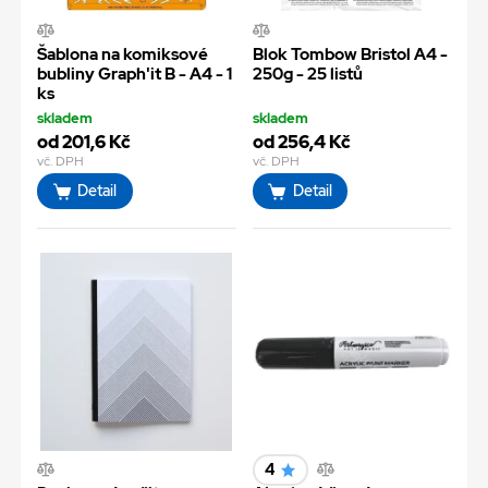
Šablona na komiksové
Blok Tombow Bristol A4 -
bubliny Graph'it B - A4 - 1
250g - 25 listů
ks
skladem
skladem
od 201,6 Kč
od 256,4 Kč
vč. DPH
vč. DPH
Detail
Detail
4