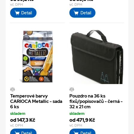
vč. DPH
vč. DPH
Detail
Detail
Temperové barvy
Pouzdro na 36 ks
CARIOCA Metallic - sada
fixů/popisovačů - černá -
6 ks
32 x 21 cm
skladem
skladem
od 147,3 Kč
od 471,9 Kč
vč. DPH
vč. DPH
Detail
Detail