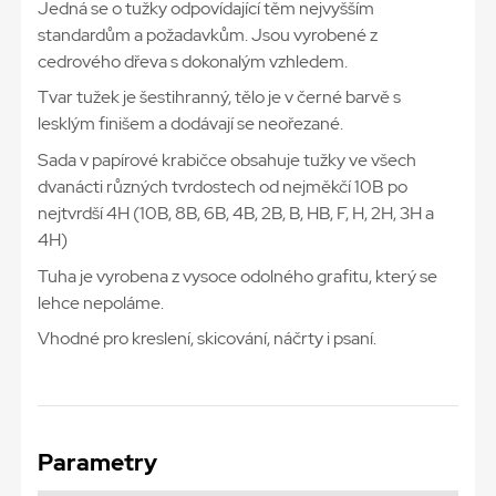
Jedná se o tužky odpovídající těm nejvyšším
standardům a požadavkům. Jsou vyrobené z
cedrového dřeva s dokonalým vzhledem.
Tvar tužek je šestihranný, tělo je v černé barvě s
lesklým finišem a dodávají se neořezané.
Sada v papírové krabičce obsahuje tužky ve všech
dvanácti různých tvrdostech od nejměkčí 10B po
nejtvrdší 4H (10B, 8B, 6B, 4B, 2B, B, HB, F, H, 2H, 3H a
4H)
Tuha je vyrobena z vysoce odolného grafitu, který se
lehce nepoláme.
Vhodné pro kreslení, skicování, náčrty i psaní.
Parametry