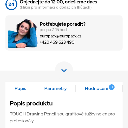
Objednejte do 12:00, odešleme dnes
(klikni pro informaci o dodacích lhůtách)
Potřebujete poradit?
po-pá 7-15 hod
europack@europack.cz
+420 469 623 490
0
Popis
Parametry
Hodnocení
Popis produktu
TOUCH Drawing Pencil jsou grafitové tužky nejen pro
profesionály.