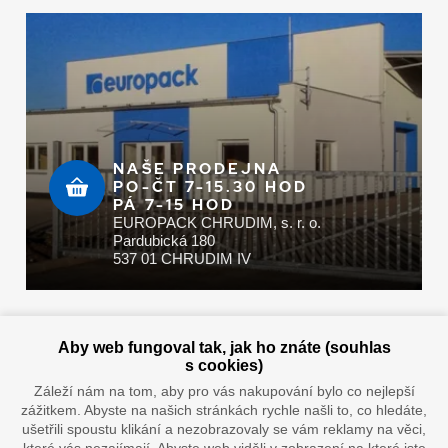
NAŠE PRODEJNA
PO-ČT 7-15.30 HOD
PÁ 7-15 HOD
EUROPACK CHRUDIM, s. r. o.
Pardubická 180
537 01 CHRUDIM IV
Zaplatit u nás můžete hotově i online
Aby web fungoval tak, jak ho znáte (souhlas
s cookies)
Záleží nám na tom, aby pro vás nakupování bylo co nejlepší
zážitkem. Abyste na našich stránkách rychle našli to, co hledáte,
Doprava vaším oblíbeným dopravcem
ušetřili spoustu klikání a nezobrazovaly se vám reklamy na věci,