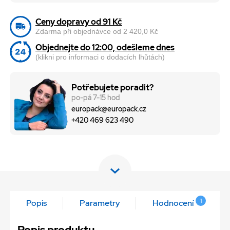
Ceny dopravy od 91 Kč
Zdarma při objednávce od 2 420,0 Kč
Objednejte do 12:00, odešleme dnes
(klikni pro informaci o dodacích lhůtách)
Potřebujete poradit?
po-pá 7-15 hod
europack@europack.cz
+420 469 623 490
1
Popis
Parametry
Hodnocení
Popis produktu