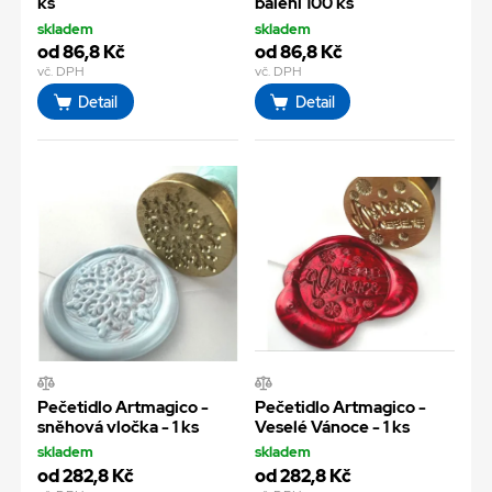
ks
balení 100 ks
skladem
skladem
od 86,8 Kč
od 86,8 Kč
vč. DPH
vč. DPH
Detail
Detail
Pečetidlo Artmagico -
Pečetidlo Artmagico -
sněhová vločka - 1 ks
Veselé Vánoce - 1 ks
skladem
skladem
od 282,8 Kč
od 282,8 Kč