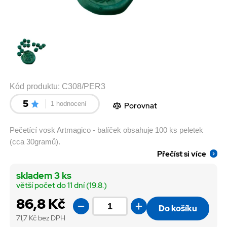
Kód produktu:
C308/PER3
5
1 hodnocení
Porovnat
Pečetící vosk Artmagico - balíček obsahuje 100 ks peletek
(cca 30gramů).
Přečíst si více
skladem 3 ks
větší počet do 11 dní (19.8.)
86,8 Kč
Do košíku
71,7
Kč bez DPH