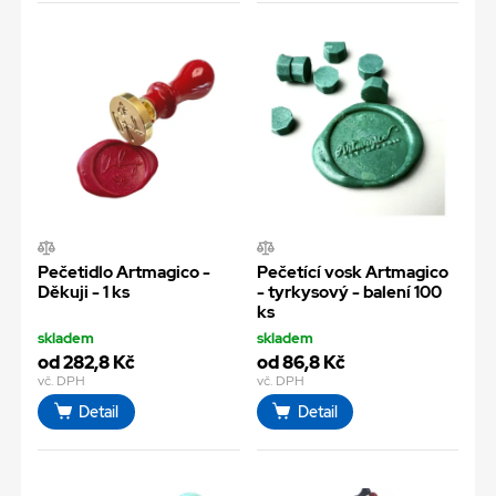
Pečetidlo Artmagico -
Pečetící vosk Artmagico
Děkuji - 1 ks
- tyrkysový - balení 100
ks
skladem
skladem
od 282,8 Kč
od 86,8 Kč
vč. DPH
vč. DPH
Detail
Detail