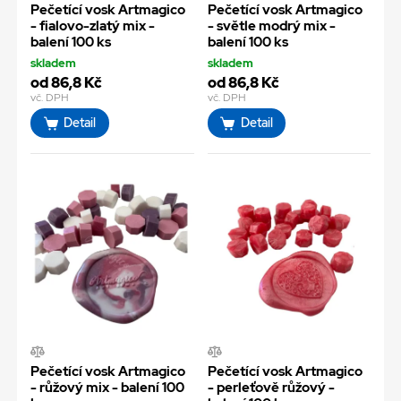
Pečetící vosk Artmagico
Pečetící vosk Artmagico
- fialovo-zlatý mix -
- světle modrý mix -
balení 100 ks
balení 100 ks
skladem
skladem
od 86,8 Kč
od 86,8 Kč
vč. DPH
vč. DPH
Detail
Detail
Pečetící vosk Artmagico
Pečetící vosk Artmagico
- růžový mix - balení 100
- perleťově růžový -