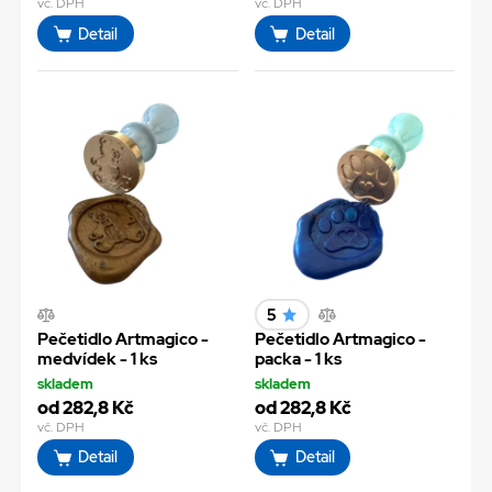
vč. DPH
vč. DPH
Detail
Detail
5
Pečetidlo Artmagico -
Pečetidlo Artmagico -
medvídek - 1 ks
packa - 1 ks
skladem
skladem
od 282,8 Kč
od 282,8 Kč
vč. DPH
vč. DPH
Detail
Detail