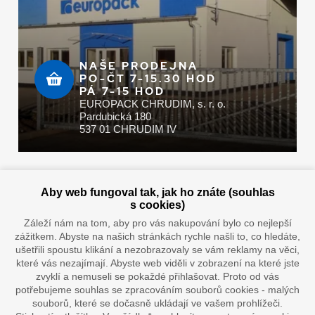
NAŠE PRODEJNA
PO-ČT 7-15.30 HOD
PÁ 7-15 HOD
EUROPACK CHRUDIM, s. r. o.
Pardubická 180
537 01 CHRUDIM IV
Zaplatit u nás můžete hotově i online
Aby web fungoval tak, jak ho znáte (souhlas
s cookies)
Záleží nám na tom, aby pro vás nakupování bylo co nejlepší
zážitkem. Abyste na našich stránkách rychle našli to, co hledáte,
Doprava vaším oblíbeným dopravcem
ušetřili spoustu klikání a nezobrazovaly se vám reklamy na věci,
které vás nezajímají. Abyste web viděli v zobrazení na které jste
zvyklí a nemuseli se pokaždé přihlašovat. Proto od vás
potřebujeme souhlas se zpracováním souborů cookies - malých
souborů, které se dočasně ukládají ve vašem prohlížeči.