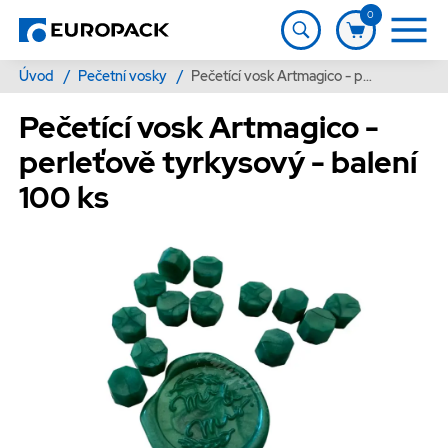
0
Úvod
/
Pečetní vosky
/
Pečetící vosk Artmagico - perleťově tyrkysový - balení 100 ks
Pečetící vosk Artmagico -
perleťově tyrkysový - balení
100 ks