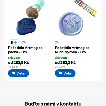
5
Pečetidlo Artmagico -
Pečetidlo Artmagico -
packa - 1 ks
Ruční výroba - 1 ks
skladem
skladem
od 282,8 Kč
od 263,2 Kč
vč. DPH
vč. DPH
Detail
Detail
Buďte s námi v kontaktu