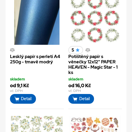
5
Lesklý papír s perletí A4
Potištěný papír s
250g - tmavě modrý
věnečky 12x12" PAPER
HEAVEN - Magic Star - 1
ks
skladem
skladem
od 9,1 Kč
od 16,0 Kč
vč. DPH
vč. DPH
Detail
Detail