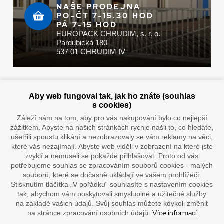
NAŠE PRODEJNA
PO-ČT 7-15.30 HOD
PÁ 7-15 HOD
EUROPACK CHRUDIM, s. r. o.
Pardubická 180
537 01 CHRUDIM IV
Zaplatit u nás můžete hotově i online
Aby web fungoval tak, jak ho znáte (souhlas
s cookies)
Záleží nám na tom, aby pro vás nakupování bylo co nejlepší
zážitkem. Abyste na našich stránkách rychle našli to, co hledáte,
Doprava vaším oblíbeným dopravcem
ušetřili spoustu klikání a nezobrazovaly se vám reklamy na věci,
které vás nezajímají. Abyste web viděli v zobrazení na které jste
zvyklí a nemuseli se pokaždé přihlašovat. Proto od vás
potřebujeme souhlas se zpracováním souborů cookies - malých
souborů, které se dočasně ukládají ve vašem prohlížeči.
Stisknutím tlačítka „V pořádku“ souhlasíte s nastavením cookies
tak, abychom vám poskytovali smysluplné a užitečné služby
na základě vašich údajů. Svůj souhlas můžete kdykoli změnit
Více informací
na stránce zpracování osobních údajů.