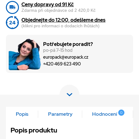
Ceny dopravy od 91 Kč
Zdarma při objednávce od 2 420,0 Kč
Objednejte do 12:00, odešleme dnes
(klikni pro informaci o dodacích lhůtách)
Potřebujete poradit?
po-pá 7-15 hod
europack@europack.cz
+420 469 623 490
0
Popis
Parametry
Hodnocení
Popis produktu