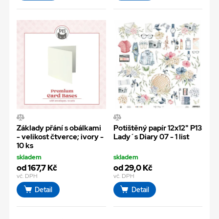
Základy přání s obálkami
Potištěný papír 12x12" P13
- velikost čtverce; ivory -
Lady´s Diary 07 - 1 list
10 ks
skladem
skladem
od 167,7 Kč
od 29,0 Kč
vč. DPH
vč. DPH
Detail
Detail