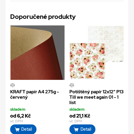
Doporučené produkty
KRAFT papír A4 275g -
Potištěný papír 12x12" P13
červený
Till we meet again 01 - 1
list
skladem
skladem
od 6,2 Kč
od 21,1 Kč
vč. DPH
vč. DPH
Detail
Detail