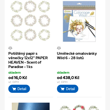
Potištěný papír s
Umělecké omalovánky
věnečky 12x12" PAPER
Wild 6 - 28 listů
HEAVEN - Scent of
Paradise - 1 ks
skladem
skladem
od 16,0 Kč
od 438,0 Kč
vč. DPH
vč. DPH
Detail
Detail