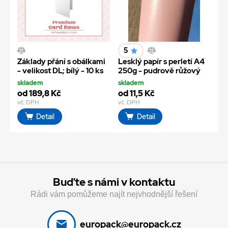
5
Základy přání s obálkami
Lesklý papír s perletí A4
- velikost DL; bílý - 10 ks
250g - pudrově růžový
skladem
skladem
od 189,8 Kč
od 11,5 Kč
vč. DPH
vč. DPH
Detail
Detail
Buďte s námi v kontaktu
Rádi vám pomůžeme najít nejvhodnější řešení
europack@europack.cz