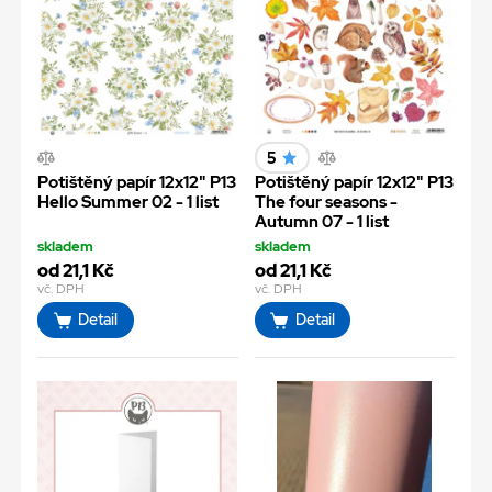
5
Potištěný papír 12x12" P13
Potištěný papír 12x12" P13
Hello Summer 02 - 1 list
The four seasons -
Autumn 07 - 1 list
skladem
skladem
od 21,1 Kč
od 21,1 Kč
vč. DPH
vč. DPH
Detail
Detail